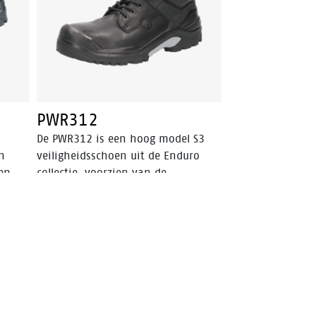
neusbescherming. Deze ESD
veiligheidsschoen is uitgerust met
een PU/PU-zool en de Walkline® 2.0
technologie. Deze schoen valt
binnen de S3 veiligheidscategorie.
PWR312
De PWR312 is een hoog model S3
n
veiligheidsschoen uit de Enduro
ren
collectie, voorzien van de
eeft
ergonomische Walkline® 2.0
technologie. De schoen heeft een
stalen veiligheidsneus, een stalen
antipenetratie insert en een PU-
rie.
neusbescherming. De SRC
aakt
gecertificeerde zool is gemaakt van
eerd.
PU/rubber (TriTech Plus®) wat deze
tand
schoen bestand maakt tegen