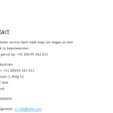
tact
tomer Service team staat klaar om vragen zo snel
jk te beantwoorden.
s gerust op: +31 (0)499 362 912
dustrials
on: +31 (0)499 362 912
plein 1, Bldg 42
C Best
and
7008954
algemeen:
nl.info@bata.com