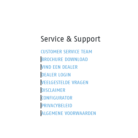
300°C.
en die
robuus
voorz
Walkl
vermo
Service & Support
je de
houde
CUSTOMER SERVICE TEAM
voeten
BROCHURE DOWNLOAD
VIND EEN DEALER
DEALER LOGIN
VEELGESTELDE VRAGEN
DISCLAIMER
CONFIGURATOR
PRIVACYBELEID
ALGEMENE VOORWAARDEN