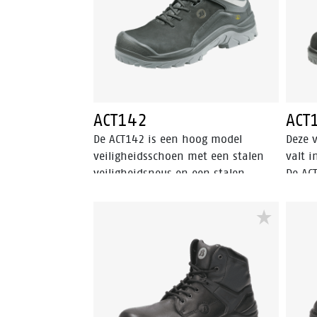
van e
schac
voeri
voeten
ACT142
ACT
De ACT142 is een hoog model
Deze v
veiligheidsschoen met een stalen
valt i
veiligheidsneus en een stalen
De ACT
antipenetratie insert die de voet
een s
beschermt tegen scherpe
veili
voorwerpen die de zool kunnen
koude
binnendringen. De ACT142 heeft
loopz
een Bata Cool Comfort®-voering en
van P
schacht van nubuck leder met PU-
Comfo
neusbescherming. Deze ESD
in de
veiligheidsschoen is uitgerust met
hoog 