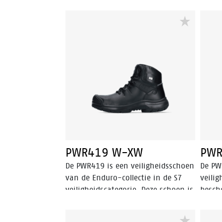
PWR419 W-XW
PWR
De PWR419 is een veiligheidsschoen
De PW
van de Enduro-collectie in de S7
veilig
veiligheidscategorie. Deze schoen is
besch
voorzien van Walkline® 3.0
midde
technologie en geavanceerde
te vo