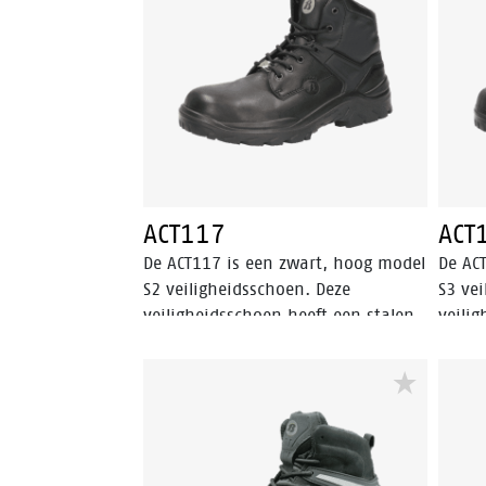
ACT112 is uitgerust met een schacht
Contro
van nubuck leder, Bata Cool
Comfort®-voering en Walkline® 2.0
technologie. De ACT112 valt binnen
de S3 veiligheidscategorie.
ACT117
ACT
De ACT117 is een zwart, hoog model
De AC
S2 veiligheidsschoen. Deze
S3 ve
veiligheidsschoen heeft een stalen
veili
neus en is gemaakt van volnerf
veili
leer. De ACT117 is uitgerust met een
neusb
PU/PU-zool en een Bata Cool
antipe
Comfort®-voering. Odor Control
besch
houdt de voeten fris.
binne
voorw