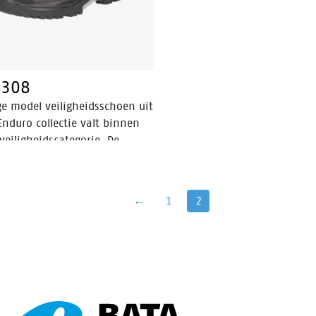
rode kleur.
tegen hete en koude temperat
308
ge model veiligheidsschoen uit
nduro collectie valt binnen
veiligheidscategorie. De
8 heeft een stalen neus, een
 antipenetratie insert en is
tatisch. De schacht is gemaakt
←
1
2
lnerf leer en de schoen is
rust met een Bata Cool
rt®-voering. De PU/rubber-
(TriTech Plus®) van de PWR308
 de schoen bestand tegen
e hitte. De zool biedt
ale grip dankzij het bredere