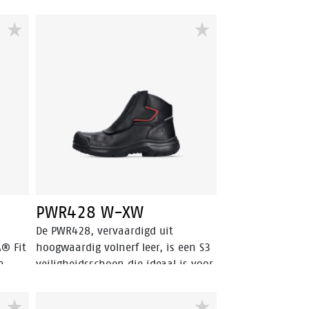
PWR428 W-XW
De PWR428, vervaardigd uit
A® Fit
hoogwaardig volnerf leer, is een S3
n
veiligheidsschoen die ideaal is voor
rm
de metaalindustrie. Het praktische
che
ontwerp met elastiek en