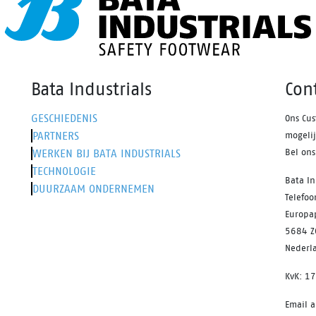
pere profiel. Ondanks zijn
theid is de PWR collectie
ien van de ergonomische
ine® 2.0 technologie om
eidheid te helpen voorkomen
Bata Industrials
Con
 hele dag op de benen te
n. Odor Control houdt de
GESCHIEDENIS
Ons Cus
 fris.
PARTNERS
mogeli
WERKEN BIJ BATA INDUSTRIALS
Bel on
TECHNOLOGIE
Bata In
DUURZAAM ONDERNEMEN
Telefo
Europa
5684 Z
Nederl
KvK: 1
Email 