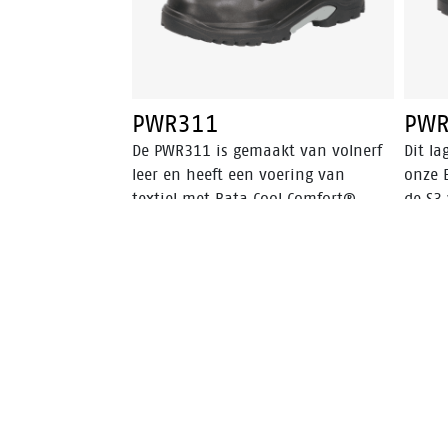
een PU/PU-zool. Deze schoen valt
zwart/
binnen de S3 veiligheidscategorie.
PWR311
PWR
De PWR311 is gemaakt van volnerf
Dit la
leer en heeft een voering van
onze E
textiel met Bata Cool Comfort®
de S3 
technologie wat het klimaat
PWR30
binnenin de schoen reguleert. Deze
stalen
veiligheidsschoen valt binnen de S3
antis
veiligheidscategorie en heeft een
van vo
stalen neus, een stalen
uitge
antipenetratie insert en een
Comfo
PU/rubber-zool (TriTech Plus®). De
zool 
zool is voorzien van een breder en
maakt
dieper profiel en bestand tegen
extrem
extreem hete temperaturen tot
optim