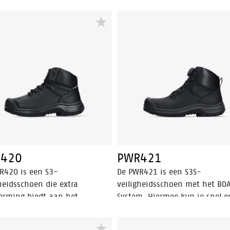
420
PWR421
R420 is een S3-
De PWR421 is een S3S-
heidsschoen die extra
veiligheidsschoen met het BO
erming biedt aan het
System. Hiermee kun je snel e
nvoetsbeentje om blessures
moeiteloos de perfecte pasvo
orkomen door vallende
bereiken dankzij de mechanis