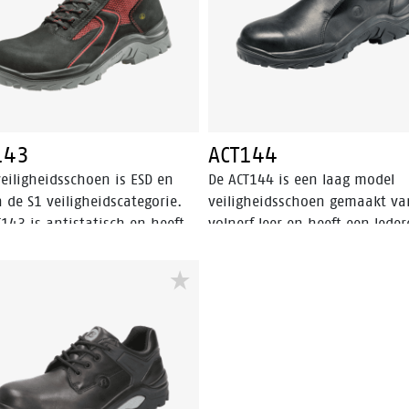
en PU/PU-zool, lederen
ht en Bata Cool Comfort®-
ng. Odor Control houdt de
 fris.
143
ACT144
eiligheidsschoen is ESD en
De ACT144 is een laag model
n de S1 veiligheidscategorie.
veiligheidsschoen gemaakt va
143 is antistatisch en heeft
volnerf leer en heeft een lede
talen neus. Deze
voering. De instapper is ESD, h
gheidsschoen is bestand tegen
een stalen veiligheidsneus,
 en warme temperaturen. De
FlexGuard® kunststof
ool van de ACT143 is gemaakt
antipenetratie insert en valt
U-PU materiaal. De Bata Cool
binnen de S3 veiligheidscatego
rt® voering regelt het klimaat
De zool van de ACT144 is gem
 schoen. De ACT143 is een
van PU-PU en is SRC gecertific
gesneden model, in een
Deze veiligheidsschoen is bes