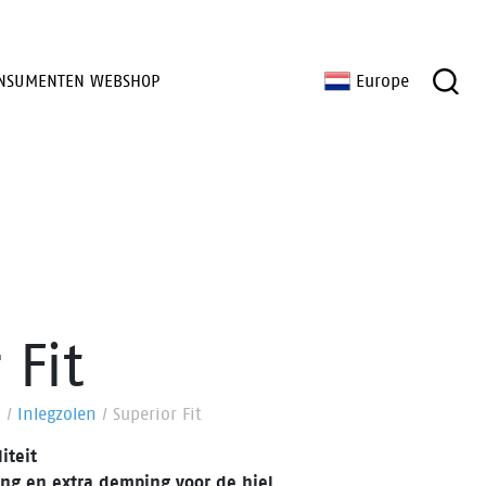
NSUMENTEN WEBSHOP
Europe
 Fit
n
/
Inlegzolen
/
Superior Fit
iteit
ng en extra demping voor de hiel