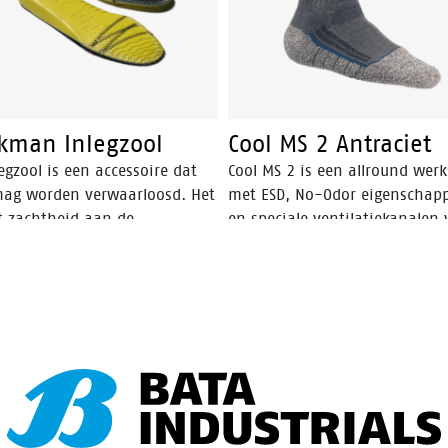
kman Inlegzool
Cool MS 2 Antraciet
egzool is een accessoire dat
Cool MS 2 is een allround werk
mag worden verwaarloosd. Het
met ESD, No-Odor eigenschap
t zachtheid aan de
en speciale ventilatiekanalen 
nkant van de schoen,
optimaal koele en frisse voete
omt transpiratie, hervormt de
oog en biedt een uniek
omfort door schokken op te
n. Bovendien verlengt het de
sduur van sneakers.