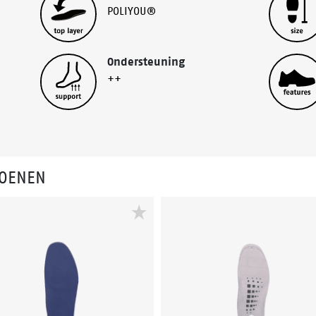
POLIYOU®
Ondersteuning
++
HOENEN