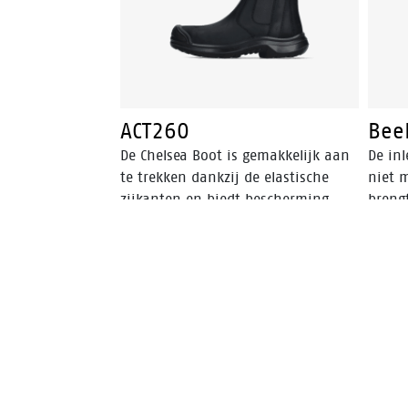
ACT260
Bee
De Chelsea Boot is gemakkelijk aan
De inl
te trekken dankzij de elastische
niet 
zijkanten en biedt bescherming
breng
dankzij de aluminium neus en
binne
FlexGuard® niet-metalen
voork
perforatiebestendige insert.
voetb
Walkline® 3.0-technologie en
loopc
ondersteunende systemen zorgen
vange
voor comfort, waardoor deze
leven
schoen perfect is voor werk en vrije
tijd.