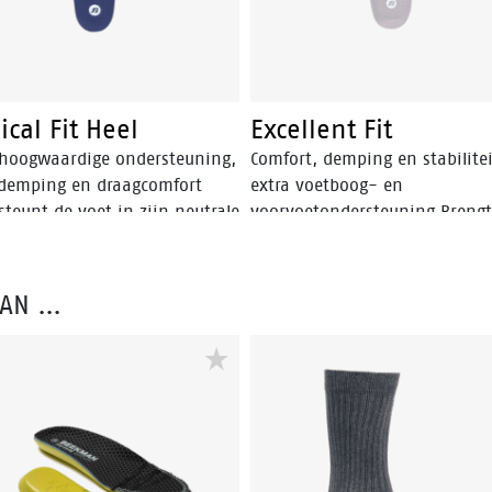
cal Fit Heel
Excellent Fit
 hoogwaardige ondersteuning,
Comfort, demping en stabilite
 demping en draagcomfort
extra voetboog- en
teunt de voet in zijn neutrale
voorvoetondersteuning Brengt
e Verdiepte hielcup verlicht en
én platte voet in juiste positie
omt hiel- en
eidheidsklachten
VAN …