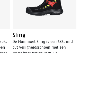
Sling
sok,
De Mammoet Sling is een S3S, mid
pen
cut veiligheidsschoen met een
voor
microfiber bovenwerk. De
n.
tussenzool en buitenzool zijn beide
van PU, een materiaal dat een hoge
mate van schokabsorptie heeft. Dit
zorgt voor comfort en voorkomt
vermoeidheid tijdens de werkdag.
Een veiligheidseigenschap die ook
bijdraagt aan je comfort is de
aluminium veiligheidsneus. Deze
biedt dezelfde bescherming als een