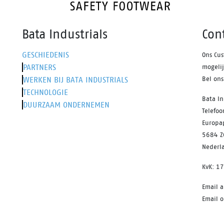
Bata Industrials
Con
GESCHIEDENIS
Ons Cus
PARTNERS
mogeli
WERKEN BIJ BATA INDUSTRIALS
Bel on
TECHNOLOGIE
Bata In
DUURZAAM ONDERNEMEN
Telefo
Europa
5684 Z
Nederl
KvK: 1
Email 
Email o