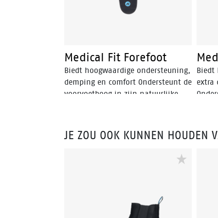
Medical Fit Forefoot
Medi
Biedt hoogwaardige ondersteuning,
Biedt
demping en comfort Ondersteunt de
extra
voorvoetboog in zijn natuurlijke
Onders
positie Ontlast de pezen en de
positi
gewrichten in de voorvoet
voork
Vermindert voorvoetklachten en
vermo
JE ZOU OOK KUNNEN HOUDEN 
voorkomt vermoeide voeten