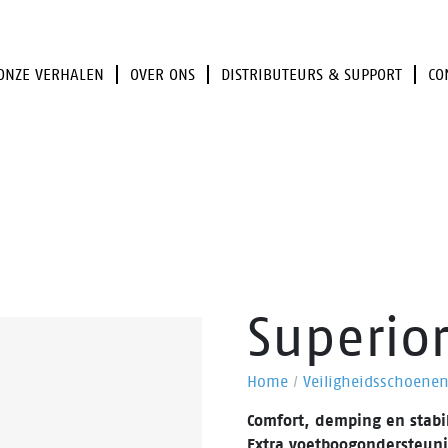
ONZE VERHALEN
OVER ONS
DISTRIBUTEURS & SUPPORT
CO
Superior
Home
/
Veiligheidsschoene
Comfort, demping en stabil
Extra voetboogondersteuni