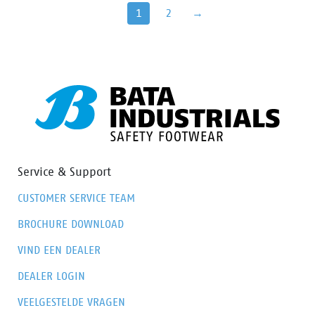
bieden. Bovendien is deze schoen uitgerust met
1
2
→
geavanceerde technologieën zoals Walkline® 3.0, Easy
Rolling®, Heel Lock System® en het Tunnel system®,
die allemaal bijdragen aan het ondersteunen van de
natuurlijke positie van de voet. De PWR413 heeft een
zool van PU/rubber die uitstekende grip biedt, zelfs op
ladders, en bestand is tegen zeer hoge temperaturen.
Bovendien zorgt Odor Control ervoor dat de voeten
altijd fris en hygiënisch blijven.
Service & Support
CUSTOMER SERVICE TEAM
BROCHURE DOWNLOAD
VIND EEN DEALER
DEALER LOGIN
VEELGESTELDE VRAGEN