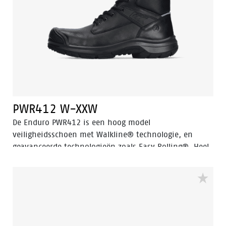
PWR412 W-XXW
De Enduro PWR412 is een hoog model
veiligheidsschoen met Walkline® technologie, en
geavanceerde technologieën zoals Easy Rolling®, Heel
Lock System® en Tunnel system®, die allemaal helpen
de natuurlijke positie van de voet te ondersteunen. De
PWR412 valt in de S3 veiligheidscategorie en heeft een
aluminium neus, een stalen penetratiebestendige
inzet en een PU-slijtvaste neus en is voorzien van een
ladder grip. De zool is gemaakt van PU- en