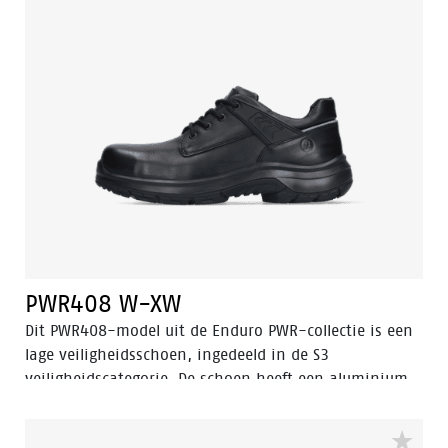
PWR408 W-XW
Dit PWR408-model uit de Enduro PWR-collectie is een
lage veiligheidsschoen, ingedeeld in de S3
veiligheidscategorie. De schoen heeft een aluminium
neus, een stalen antiperforatiezool en is antistatisch.
De schoen is uitgerust met geavanceerde