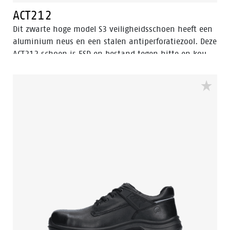
ACT212
Dit zwarte hoge model S3 veiligheidsschoen heeft een
aluminium neus en een stalen antiperforatiezool. Deze
ACT212 schoen is ESD en bestand tegen hitte en kou.
Het bovenwerk van deze veiligheidsschoen is gemaakt
van leer, dat waterbestendig is. De zool is gemaakt
van PU/PU-materiaal. Dit model is voorzien van de
verbeterde Walkline® 3.0 technologie en de
ondersteunende technieken Easy Rolling®, Heel Lock
System ® en het Tunnelsystem®. De voering is
voorzien van Bata Cool Comfort®. Odor Control houdt
de voeten fris en hygiënisch.