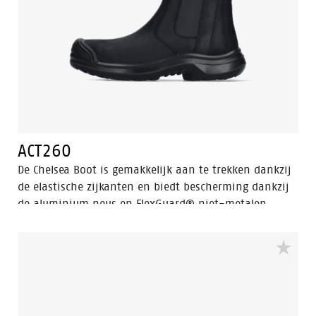
omgevingen.
ACT260
De Chelsea Boot is gemakkelijk aan te trekken dankzij
de elastische zijkanten en biedt bescherming dankzij
de aluminium neus en FlexGuard® niet-metalen
perforatiebestendige insert. Walkline® 3.0-
technologie en ondersteunende systemen zorgen voor
comfort, waardoor deze schoen perfect is voor werk en
vrije tijd.