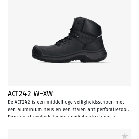
natuurlijke positie te ondersteunen. Odor Control
houdt de voeten fris en hygiënisch.
ACT242 W-XW
De ACT242 is een middelhoge veiligheidsschoen met
een aluminium neus en een stalen antiperforatiezool.
Deze zwart geoliede lederen veiligheidsschoen is
voorzien van Walkline® 3.0 technologie en de
technieken Easy Rolling®, Heel Lock® en het