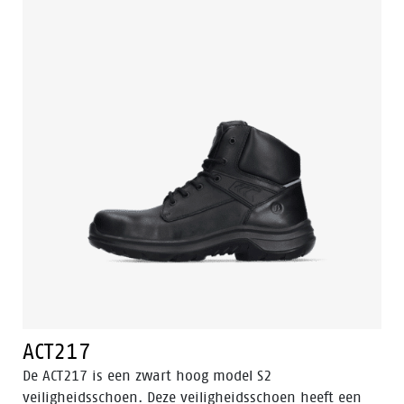
voorzien van Bata Cool Comfort®. Odor Control houdt
de voeten fris en hygiënisch.
ACT217
De ACT217 is een zwart hoog model S2
veiligheidsschoen. Deze veiligheidsschoen heeft een