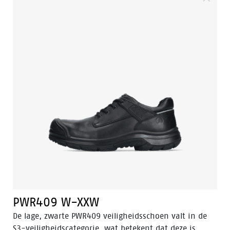
technologieën zoals Walkline® 3.0, Easy Rolling®,
Heel Lock System®, en het Tunnel system® om de
natuurlijke positie van de voet te ondersteunen. Het
bovenste deel van de veiligheidsschoen is vervaardigd
uit volnerfleer, terwijl de voering Bata Cool Comfort®
technologie heeft. De PU/rubberen zool biedt
uitstekende weerstand tegen hoge temperaturen en
heeft een ladder grip. Daarnaast zorgt Odor Control
ervoor dat de voeten altijd fris en hygiënisch blijven.
PWR409 W-XXW
De lage, zwarte PWR409 veiligheidsschoen valt in de
S3-veiligheidscategorie, wat betekent dat deze is