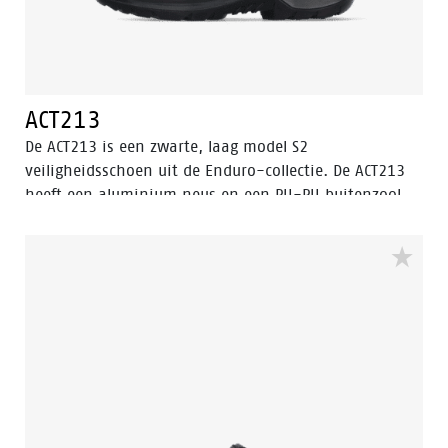
ACT213
De ACT213 is een zwarte, laag model S2
veiligheidsschoen uit de Enduro-collectie. De ACT213
heeft een aluminium neus en een PU-PU buitenzool.
Deze veiligheidsschoen is gemaakt van volnerf leer,
dat waterafstotend is. De voering heeft de Bata Cool
Comfort® technologie. Odor Control houdt de voeten
fris en hygiënisch. Dit model is voorzien van de
verbeterde Walkline® 3.0 technologie en de
ondersteunende technieken Easy Rolling®, Heel Lock
System ® en het Tunnelsystem®.