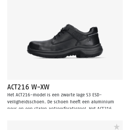
de voeten fris en hygiënisch.
ACT216 W-XW
Het ACT216-model is een zwarte lage S3 ESD-
veiligheidsschoen. De schoen heeft een aluminium
neus en een stalen antiperforatiezool. Het ACT216
model is voorzien van de Walkline® 3.0 technologie
en de ondersteunende technieken Easy Rolling®, Heel
Lock System ® en het Tunnelsystem®. De voering is