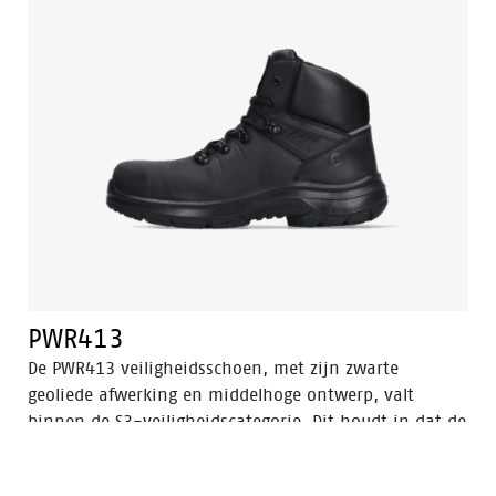
rubbermateriaal, waardoor de schoen bestand is
tegen extreme hitte en brandstofolie. Het bovenwerk
van de schoen is gemaakt van hoogwaardig volnerf
zwart leer. De voering beschikt over Bata Cool
Comfort® technologie voor comfort en frisheid.
PWR413
De PWR413 veiligheidsschoen, met zijn zwarte
geoliede afwerking en middelhoge ontwerp, valt
binnen de S3-veiligheidscategorie. Dit houdt in dat de
schoen is uitgerust met een aluminium neus en een
stalen antiperforatiezool om optimale bescherming te