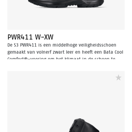
PWR411 W-XW
De S3 PWR411 is een middelhoge veiligheidsschoen
gemaakt van volnerf zwart leer en heeft een Bata Cool
Comfort®-voering om het klimaat in de schoen te
beheersen. Deze veiligheidsschoen bevat verschillende
geavanceerde technologieën zoals Walkline® 3.0, Easy
Rolling®, Heel Lock System® en het Tunnel system®,
allemaal ontworpen om de natuurlijke positie van de
voet te ondersteunen. De schoen heeft een aluminium
neus, stalen antiperforatie zool en een PU-rubberen
buitenzool. Odor Control houdt de voeten fris.