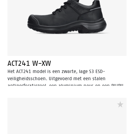
ACT241 W-XW
Het ACT241 model is een zwarte, lage S3 ESD-
veiligheidsschoen. Uitgevoerd met een stalen
antiperforatiezool, een aluminium neus en een PU/PU
zool. De voering heeft Bata Cool Comfort® technologie.
De ACT241 heeft ook een slijtvaste PU neus om het
geoliede opgetrokken leer op de neus te beschermen.
Deze veiligheidsschoen is voorzien van Walkline® 3.0
technologie en de technieken Easy Rolling®, Heel
Lock® en het Tunnelsystem® om de voet in zijn