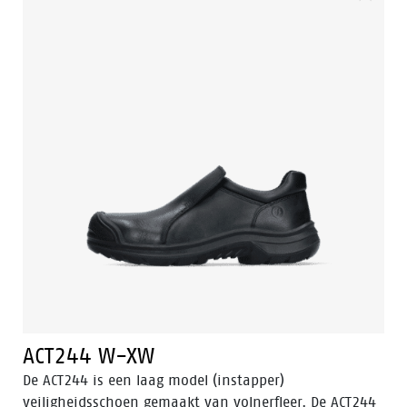
Tunnelsystem® om de voet in zijn natuurlijke positie
te ondersteunen. De ACT242 heeft een PU-buitenneus
en een PU/PU-zool en een voering met Bata Cool
Comfort®. De ACT242 valt in de S3
veiligheidscategorie. Odor Control houdt de voeten fris
en hygiënisch.
ACT244 W-XW
De ACT244 is een laag model (instapper)
veiligheidsschoen gemaakt van volnerfleer. De ACT244