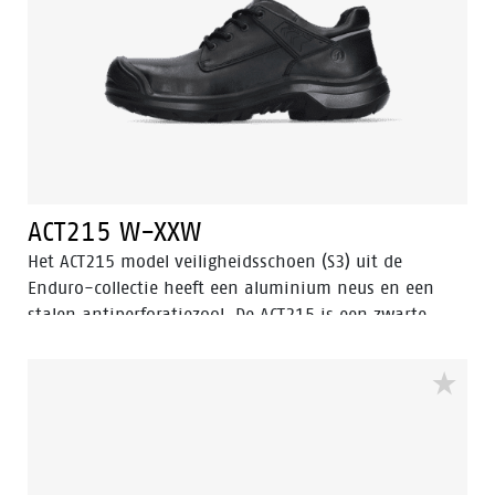
ACT215 W-XXW
Het ACT215 model veiligheidsschoen (S3) uit de
Enduro-collectie heeft een aluminium neus en een
stalen antiperforatiezool. De ACT215 is een zwarte,
lage veiligheidsschoen met verbeterde Walkline® 3.0
technologie en de ondersteunende technieken Easy
Rolling®, Heel Lock System ® en het vernieuwde
Tunnelsystem®. De buitenzool is gemaakt van PU/PU-
materiaal. De voering van de ACT215 is voorzien van
Bata Cool Comfort® technologie. Odor Control houdt