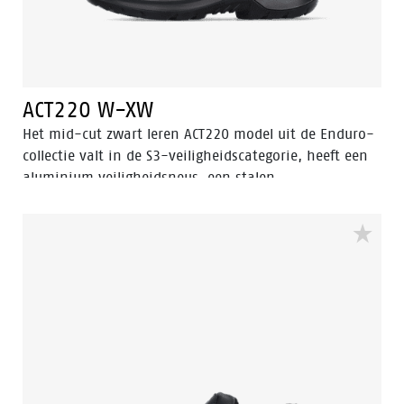
ACT220 W-XW
Het mid-cut zwart leren ACT220 model uit de Enduro-
collectie valt in de S3-veiligheidscategorie, heeft een
aluminium veiligheidsneus, een stalen
antiperforatiezool en een antislipprofiel met
laddergrip. De ACT 220 is ESD, antistatisch en
waterbestendig. Naast de 3.0 Walkline® technologie
heeft deze schoen ook de ondersteunende technieken
Easy Rolling®, Heel Lock System ® en het
Tunnelsystem® om de voet in zijn natuurlijke positie
te ondersteunen. De voering heeft de Bata Cool
Comfort® technologie. De zool is gemaakt van PU/PU
en is SRC gecertificeerd. Odor Control houdt de voeten
fris en hygiënisch.