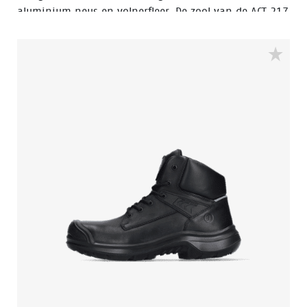
aluminium neus en volnerfleer. De zool van de ACT 217
is gemaakt van PU/PU materiaal. De voering van de
schoen is voorzien van Bata Cool Comfort®
technologie. De ACT217 heeft Walkline Inside®
technologie en de ondersteunende technieken Easy
Rolling®, Heel Lock System ® en het Tunnelsystem®
om de voet in zijn natuurlijke positie te
ondersteunen. Odor Control houdt de voeten fris en
hygiënisch.