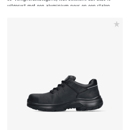
uitgerust met een aluminium neus en een stalen
antiperforatiezool. Deze schoen is voorzien van
geavanceerde technologieën, waaronder Walkline®
3.0, Easy Rolling®, Heel Lock System®, en het Tunnel
system®, die allemaal bijdragen aan het
ondersteunen van de natuurlijke positie van de voet.
Het bovenste gedeelte van de schoen is vervaardigd
uit hoogwaardig volnerfleer, terwijl de neus van de
schoen extra bescherming krijgt dankzij de slijtvaste
PU neus. De PWR409 heeft een PU/rubberen zool die
uitstekende grip biedt, inclusief ladder grip en is
bestand tegen zeer hoge temperaturen. Bovendien
zorgt Odor Control ervoor dat uw voeten altijd fris en
hygiënisch blijven.