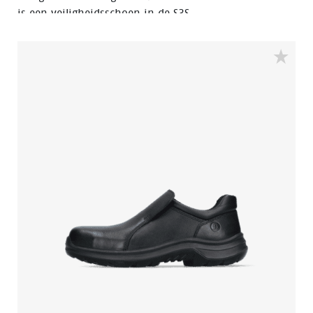
is een veiligheidsschoen in de S3S
veiligheidscategorie, heeft een aluminium neus en
FlexGuard® composiet antiperforatie insert. De
buitenzool van deze veiligheidsschoen is van PU/PU en
de schoen heeft een PU-kruipneus. Deze
veiligheidsschoen is bestand tegen warme en koude
temperaturen.