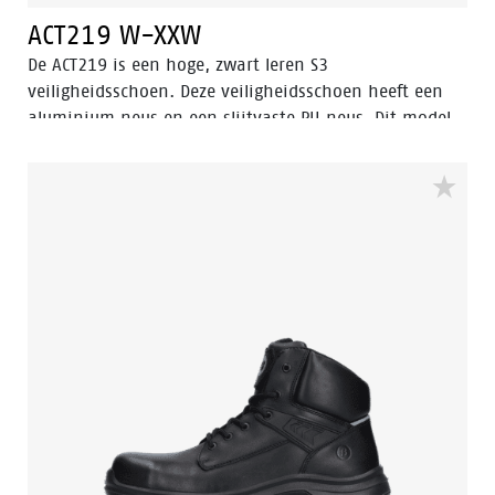
ACT219 W-XXW
De ACT219 is een hoge, zwart leren S3
veiligheidsschoen. Deze veiligheidsschoen heeft een
aluminium neus en een slijtvaste PU neus. Dit model
uit de Enduro collectie heeft een stalen
penetratiebestendige inlegzool. De voering heeft Bata
Cool Comfort® technologie. De ACT219 heeft Walkline
Inside® technologie en de ondersteunende technieken
Easy Rolling®, Heel Lock System ® en het
Tunnelsystem® om de voet in zijn natuurlijke positie
te ondersteunen. De buitenzool is gemaakt van PU-PU
materiaal. Odor Control houdt de voeten fris en
hygiënisch.