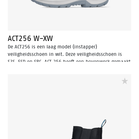
ACT256 W-XW
De ACT256 is een laag model (instapper)
veiligheidsschoen in wit. Deze veiligheidsschoen is
S3S, ESD en SRC. ACT 256 heeft een bovenwerk gemaakt
van microfiber materiaal. De ACT256 is een
hoogwaardige veiligheidsinstapper gemaakt in
Nederland. De stalen neuskap beschermt de voeten
tegen zware en gevaarlijke vallende objecten. De
brandstof- en oliebestendige buitenzool in combinatie
met het waterbestendige bovenwerk zorgt ervoor dat
je voeten droog en veilig blijven gedurende de
werkdag, voorzien van een ladder grip. De ACT256 is
ideaal voor gebruik in chemische, voedingsindustrie,
elektronica, lichte industrie, landbouw en logistieke