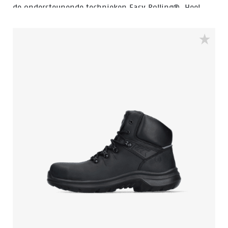
de ondersteunende technieken Easy Rolling®, Heel
Lock System ® en het Tunnelsystem®. Allemaal om
het lopen van de drager te optimaliseren en het
natuurlijk afrollen van de voet te ondersteunen. De
ACT207 is gemaakt met een PU midden- en
buitenzool. En voorzien van een Ladder Grip. De ACT
collectie is ESD, koud geïsoleerd en warmte geïsoleerd.
De ACT207 valt in de S2 veiligheidscategorie.