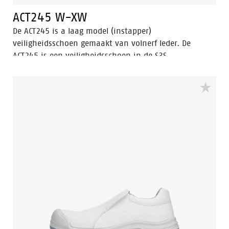
ACT245 W-XW
De ACT245 is a laag model (instapper)
veiligheidsschoen gemaakt van volnerf leder. De
ACT245 is een veiligheidsschoen in de S3S
veiligheidscategories, heeft een aluminium
veiligheidsneus, en een FlexGuard® composiet
penetratiebestendige insert. De loopzool van deze
veiligheidsschoen is een PU/PU-zool met ladder grop,
en de schoen is hitte- en kou-resistent.