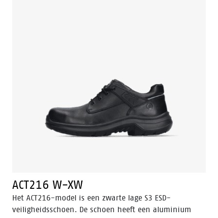
heeft deze schoen ook de ondersteunende technieken
Easy Rolling®, Heel Lock System ® en het
Tunnelsystem® om de voet in zijn natuurlijke positie
te ondersteunen. De voering heeft de Bata Cool
Comfort® technologie. De zool is gemaakt van PU/PU
en is SRC gecertificeerd. Odor Control houdt de voeten
fris en hygiënisch.
ACT216 W-XW
Het ACT216-model is een zwarte lage S3 ESD-
veiligheidsschoen. De schoen heeft een aluminium