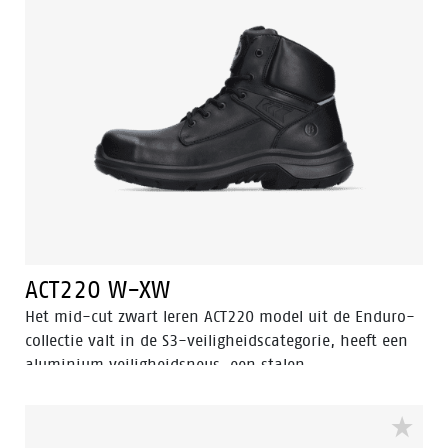
materiaal. Odor Control houdt de voeten fris en
hygiënisch.
ACT220 W-XW
Het mid-cut zwart leren ACT220 model uit de Enduro-
collectie valt in de S3-veiligheidscategorie, heeft een
aluminium veiligheidsneus, een stalen
antiperforatiezool en een antislipprofiel met
laddergrip. De ACT 220 is ESD, antistatisch en
waterbestendig. Naast de 3.0 Walkline® technologie