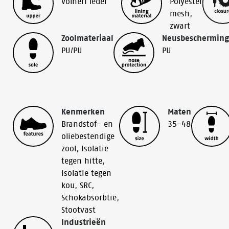
Volnerf leder
Polyester
mesh,
zwart
Zoolmateriaal
Neusbescherming
PU/PU
PU
Kenmerken
Maten
Brandstof- en
35-48
oliebestendige
zool
,
Isolatie
tegen hitte
,
Isolatie tegen
kou
,
SRC
,
Schokabsorbtie
,
Stootvast
Industrieën