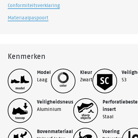
Conformiteitsverklaring
Materiaalpaspoort
Kenmerken
Model
Kleur
Veiligh
Laag
Zwart
S3
Veiligheidsneus
Perforatiebest
Aluminium
insert
Staal
Bovenmateriaal
Voering