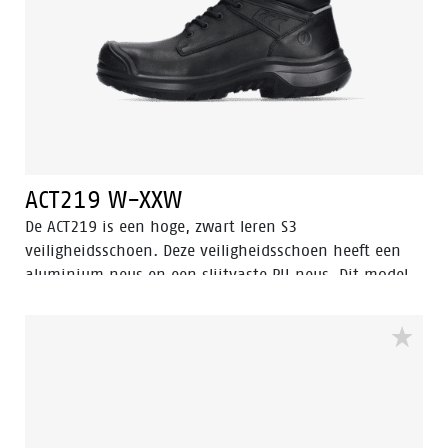
ACT219 W-XXW
De ACT219 is een hoge, zwart leren S3
veiligheidsschoen. Deze veiligheidsschoen heeft een
aluminium neus en een slijtvaste PU neus. Dit model
uit de Enduro collectie heeft een stalen
penetratiebestendige inlegzool. De voering heeft Bata
Cool Comfort® technologie. De ACT219 heeft Walkline
Inside® technologie en de ondersteunende technieken
Easy Rolling®, Heel Lock System ® en het
Tunnelsystem® om de voet in zijn natuurlijke positie
te ondersteunen. De buitenzool is gemaakt van PU-PU