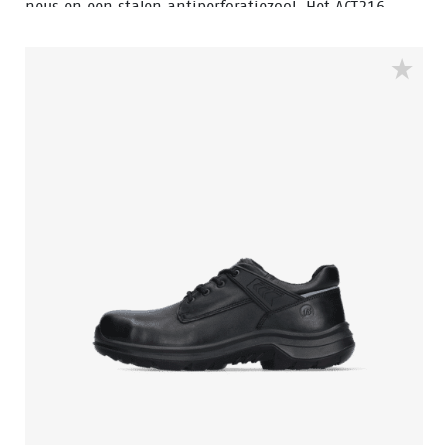
neus en een stalen antiperforatiezool. Het ACT216
model is voorzien van de Walkline® 3.0 technologie
en de ondersteunende technieken Easy Rolling®, Heel
Lock System ® en het Tunnelsystem®. De voering is
voorzien van Bata Cool Comfort®. Odor Control houdt
de voeten fris en hygiënisch.