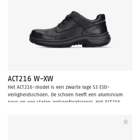
ACT216 W-XW
Het ACT216-model is een zwarte lage S3 ESD-
veiligheidsschoen. De schoen heeft een aluminium
neus en een stalen antiperforatiezool. Het ACT216
model is voorzien van de Walkline® 3.0 technologie
en de ondersteunende technieken Easy Rolling®, Heel
Lock System ® en het Tunnelsystem®. De voering is
voorzien van Bata Cool Comfort®. Odor Control houdt
de voeten fris en hygiënisch.