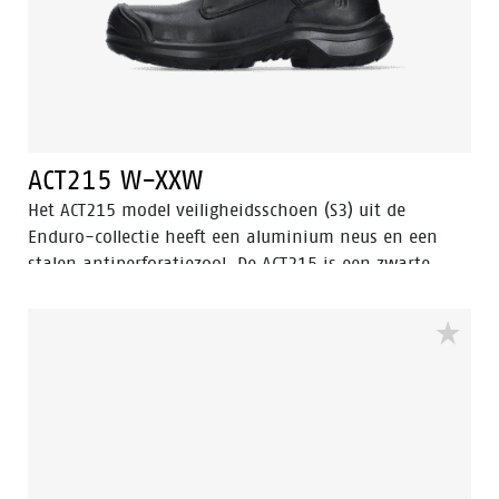
ACT215 W-XXW
Het ACT215 model veiligheidsschoen (S3) uit de
Enduro-collectie heeft een aluminium neus en een
stalen antiperforatiezool. De ACT215 is een zwarte,
lage veiligheidsschoen met verbeterde Walkline® 3.0
technologie en de ondersteunende technieken Easy
Rolling®, Heel Lock System ® en het vernieuwde
Tunnelsystem®. De buitenzool is gemaakt van PU/PU-
materiaal. De voering van de ACT215 is voorzien van
Bata Cool Comfort® technologie. Odor Control houdt
de voeten fris en hygiënisch.