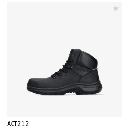
het lopen van de drager te optimaliseren en het
natuurlijk afrollen van de voet te ondersteunen. De
ACT207 is gemaakt met een PU midden- en
buitenzool. En voorzien van een Ladder Grip. De ACT
collectie is ESD, koud geïsoleerd en warmte geïsoleerd.
De ACT207 valt in de S2 veiligheidscategorie.
ACT212