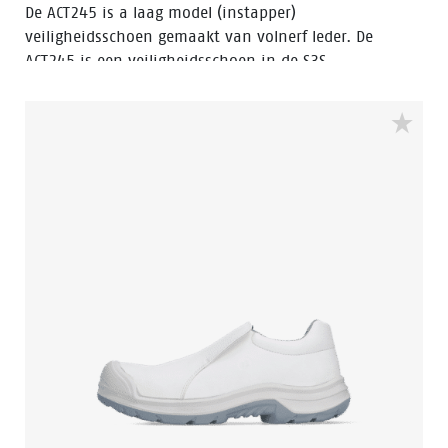
De ACT245 is a laag model (instapper)
veiligheidsschoen gemaakt van volnerf leder. De
ACT245 is een veiligheidsschoen in de S3S
veiligheidscategories, heeft een aluminium
veiligheidsneus, en een FlexGuard® composiet
penetratiebestendige insert. De loopzool van deze
veiligheidsschoen is een PU/PU-zool met ladder grop,
en de schoen is hitte- en kou-resistent.