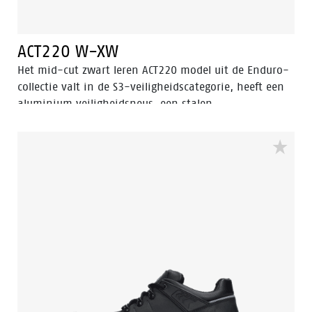
ACT220 W-XW
Het mid-cut zwart leren ACT220 model uit de Enduro-
collectie valt in de S3-veiligheidscategorie, heeft een
aluminium veiligheidsneus, een stalen
antiperforatiezool en een antislipprofiel met
laddergrip. De ACT 220 is ESD, antistatisch en
waterbestendig. Naast de 3.0 Walkline® technologie
heeft deze schoen ook de ondersteunende technieken
Easy Rolling®, Heel Lock System ® en het
Tunnelsystem® om de voet in zijn natuurlijke positie
te ondersteunen. De voering heeft de Bata Cool
Comfort® technologie. De zool is gemaakt van PU/PU
en is SRC gecertificeerd. Odor Control houdt de voeten
fris en hygiënisch.