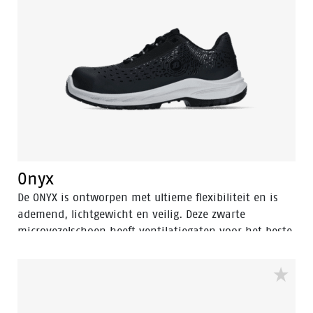
Onyx
De ONYX is ontworpen met ultieme flexibiliteit en is
ademend, lichtgewicht en veilig. Deze zwarte
microvezelschoen heeft ventilatiegaten voor het beste
ademend vermogen en dankzij de Odor Control geen
zweetvoeten. De schoen heeft een aluminium
veiligheidsneus en een FlexGuard antiperforatiezool
om je voeten veilig te houden. De rebound PU-zool