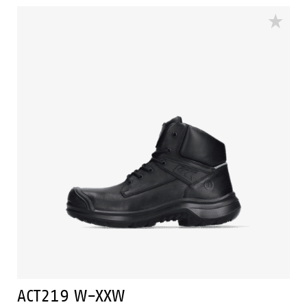
schoen is voorzien van Bata Cool Comfort®
technologie. De ACT217 heeft Walkline Inside®
technologie en de ondersteunende technieken Easy
Rolling®, Heel Lock System ® en het Tunnelsystem®
om de voet in zijn natuurlijke positie te
ondersteunen. Odor Control houdt de voeten fris en
hygiënisch.
ACT219 W-XXW