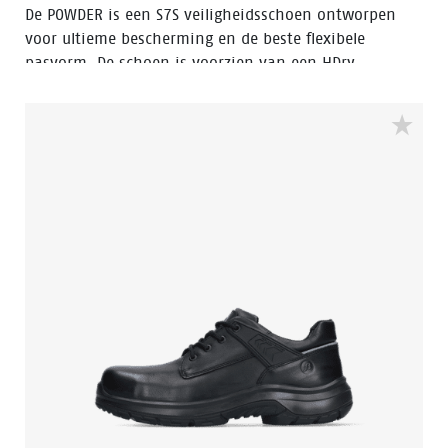
De POWDER is een S7S veiligheidsschoen ontworpen
voor ultieme bescherming en de beste flexibele
pasvorm. De schoen is voorzien van een HDry
membraan, waardoor hij waterafstotend is, en het
robuuste BOA® Fit System zorgt voor een snel en
eenvoudig instelbare pasvorm. Met een FlexGuard
antiperforatiezool en een aluminium veiligheidsneus
is dit lage zwarte model met Bata blauwe details
ideaal voor natte buitenomgevingen. In de collectie
hebben we ook een hoog model met dezelfde
eigenschappen, genaamd Stone.