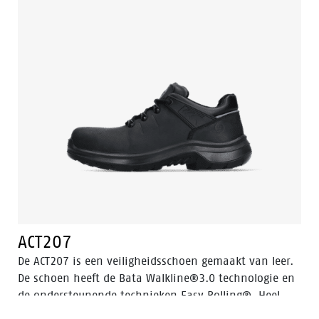
bescherming biedt tegen stoten van opzij. Het is
verkrijgbaar in maten 35 tot en met 47, in een
standaard breedtemaat (W). Voor een lage versie van
dit model, zie de Radiance Pep.
ACT207
De ACT207 is een veiligheidsschoen gemaakt van leer.
De schoen heeft de Bata Walkline®3.0 technologie en
de ondersteunende technieken Easy Rolling®, Heel
Lock System ® en het Tunnelsystem®. Allemaal om