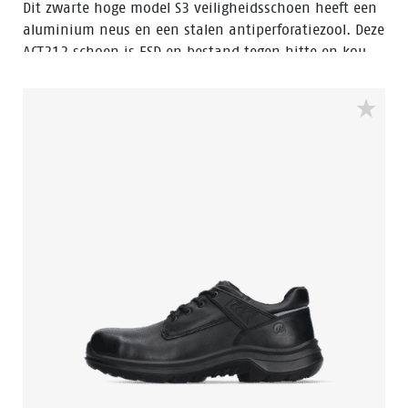
Dit zwarte hoge model S3 veiligheidsschoen heeft een
aluminium neus en een stalen antiperforatiezool. Deze
ACT212 schoen is ESD en bestand tegen hitte en kou.
Het bovenwerk van deze veiligheidsschoen is gemaakt
van leer, dat waterbestendig is. De zool is gemaakt
van PU/PU-materiaal. Dit model is voorzien van de
verbeterde Walkline® 3.0 technologie en de
ondersteunende technieken Easy Rolling®, Heel Lock
System ® en het Tunnelsystem®. De voering is
voorzien van Bata Cool Comfort®. Odor Control houdt
de voeten fris en hygiënisch.