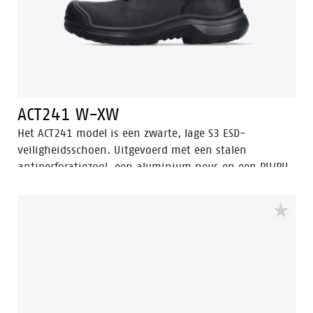
ACT241 W-XW
Het ACT241 model is een zwarte, lage S3 ESD-
veiligheidsschoen. Uitgevoerd met een stalen
antiperforatiezool, een aluminium neus en een PU/PU
zool. De voering heeft Bata Cool Comfort® technologie.
De ACT241 heeft ook een slijtvaste PU neus om het
geoliede opgetrokken leer op de neus te beschermen.
Deze veiligheidsschoen is voorzien van Walkline® 3.0
technologie en de technieken Easy Rolling®, Heel
Lock® en het Tunnelsystem® om de voet in zijn
natuurlijke positie te ondersteunen. Odor Control
houdt de voeten fris en hygiënisch.