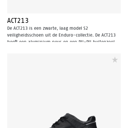
ACT213
De ACT213 is een zwarte, laag model S2
veiligheidsschoen uit de Enduro-collectie. De ACT213
heeft een aluminium neus en een PU-PU buitenzool.
Deze veiligheidsschoen is gemaakt van volnerf leer,
dat waterafstotend is. De voering heeft de Bata Cool
Comfort® technologie. Odor Control houdt de voeten
fris en hygiënisch. Dit model is voorzien van de
verbeterde Walkline® 3.0 technologie en de
ondersteunende technieken Easy Rolling®, Heel Lock
System ® en het Tunnelsystem®.