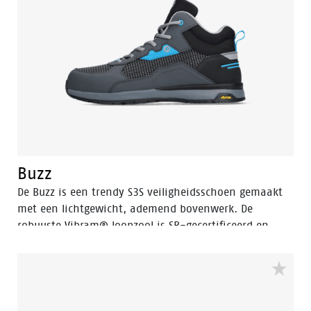
Buzz
De Buzz is een trendy S3S veiligheidsschoen gemaakt
met een lichtgewicht, ademend bovenwerk. De
robuuste Vibram® loopzool is SR-gecertificeerd en
biedt optimale grip. De EVA tussenzool is voorzien van
Bata's 3B-Motion technologie dat een aanzienlijke
energieboost geeft bij elke stap. Dit voorkomt
vermoeidheid en zorgt voor meer comfort gedurende
de werkdag. Buzz is een halfhoog model dat extra