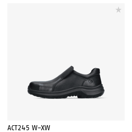
FlexGuard® composiet antiperforatie insert. De
buitenzool van deze veiligheidsschoen is van PU/PU en
de schoen heeft een PU-kruipneus. Deze
veiligheidsschoen is bestand tegen warme en koude
temperaturen.
ACT245 W-XW