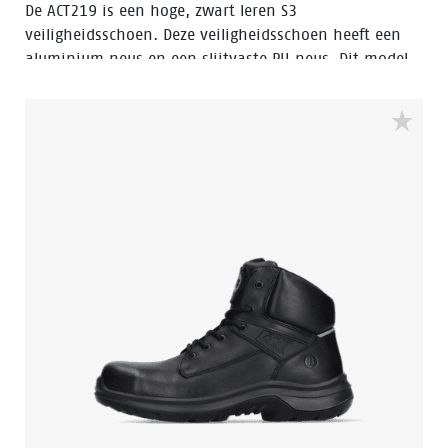
De ACT219 is een hoge, zwart leren S3
veiligheidsschoen. Deze veiligheidsschoen heeft een
aluminium neus en een slijtvaste PU neus. Dit model
uit de Enduro collectie heeft een stalen
penetratiebestendige inlegzool. De voering heeft Bata
Cool Comfort® technologie. De ACT219 heeft Walkline
Inside® technologie en de ondersteunende technieken
Easy Rolling®, Heel Lock System ® en het
Tunnelsystem® om de voet in zijn natuurlijke positie
te ondersteunen. De buitenzool is gemaakt van PU-PU
materiaal. Odor Control houdt de voeten fris en
hygiënisch.