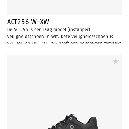
ACT256 W-XW
De ACT256 is een laag model (instapper)
veiligheidsschoen in wit. Deze veiligheidsschoen is
S3S, ESD en SRC. ACT 256 heeft een bovenwerk gemaakt
van microfiber materiaal. De ACT256 is een
hoogwaardige veiligheidsinstapper gemaakt in
Nederland. De stalen neuskap beschermt de voeten
tegen zware en gevaarlijke vallende objecten. De
brandstof- en oliebestendige buitenzool in combinatie
met het waterbestendige bovenwerk zorgt ervoor dat
je voeten droog en veilig blijven gedurende de
werkdag, voorzien van een ladder grip. De ACT256 is
ideaal voor gebruik in chemische, voedingsindustrie,
elektronica, lichte industrie, landbouw en logistieke
omgevingen.