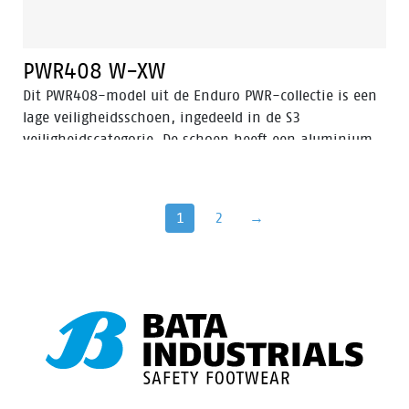
PWR408 W-XW
Dit PWR408-model uit de Enduro PWR-collectie is een
lage veiligheidsschoen, ingedeeld in de S3
veiligheidscategorie. De schoen heeft een aluminium
neus, een stalen antiperforatiezool en is antistatisch.
De schoen is uitgerust met geavanceerde
technologieën zoals Walkline® 3.0, Easy Rolling®,
1
2
→
Heel Lock System®, en het Tunnel system® om de
natuurlijke positie van de voet te ondersteunen. Het
bovenste deel van de veiligheidsschoen is vervaardigd
uit volnerfleer, terwijl de voering Bata Cool Comfort®
technologie heeft. De PU/rubberen zool biedt
uitstekende weerstand tegen hoge temperaturen en
heeft een ladder grip. Daarnaast zorgt Odor Control
ervoor dat de voeten altijd fris en hygiënisch blijven.