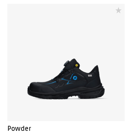
logistiek. Deze schoen uit de S1PS-categorie
combineert de pasvorm van een sneaker met
essentiële veiligheidsfuncties, zoals een aluminium
veiligheidsneus, een PU-zool met rebound voor meer
schokabsorptie en een FlexGuard antiperforatiezool.
Geniet van ademend, lichtgewicht, flexibel en
schokabsorberend schoeisel dat flexibel en duurzaam
is gemaakt.
Powder