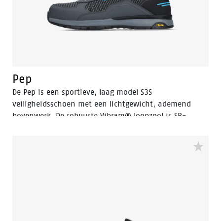
Pep
De Pep is een sportieve, laag model S3S
veiligheidsschoen met een lichtgewicht, ademend
bovenwerk. De robuuste Vibram® loopzool is SR-
gecertificeerd en biedt optimale grip. De EVA
tussenzool is voorzien van Bata's 3B-Motion
technologie dat een aanzienlijke energieboost geeft bij
elke stap. Dit voorkomt vermoeidheid en zorgt voor
meer comfort gedurende de werkdag. Pep is
beschikbaar in maten 35 tot en met 47, in een
standaard breedtemaat (W). Voor een halfhoge versie
van dit model, zie de Radiance Buzz.