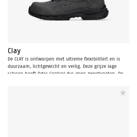
Clay
De CLAY is ontworpen met ultieme flexibiliteit en is
duurzaam, lichtgewicht en veilig. Deze grijze lage
schoen heeft Odor Control dus geen zweetvoeten. De
schoen heeft een aluminium veiligheidsneus en een
FlexGuard antiperforatiezool om je voeten veilig te
houden. De rebound PU-zool zorgt voor uitzonderlijke
schokdemping en een comfortabele pasvorm dankzij
de POLIYOU inlegzool. Bovendien heeft hij een S3S-
certificering en is hij ESD-veilig (Electrostatic
Discharge). De hoge variant van dit model is de Sand.