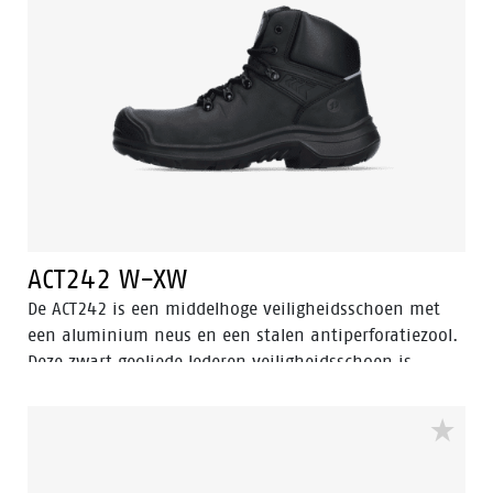
ACT242 W-XW
De ACT242 is een middelhoge veiligheidsschoen met
een aluminium neus en een stalen antiperforatiezool.
Deze zwart geoliede lederen veiligheidsschoen is
voorzien van Walkline® 3.0 technologie en de
technieken Easy Rolling®, Heel Lock® en het
Tunnelsystem® om de voet in zijn natuurlijke positie
te ondersteunen. De ACT242 heeft een PU-buitenneus