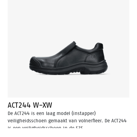
en een PU/PU-zool en een voering met Bata Cool
Comfort®. De ACT242 valt in de S3
veiligheidscategorie. Odor Control houdt de voeten fris
en hygiënisch.
ACT244 W-XW
De ACT244 is een laag model (instapper)
veiligheidsschoen gemaakt van volnerfleer. De ACT244
is een veiligheidsschoen in de S3S
veiligheidscategorie, heeft een aluminium neus en