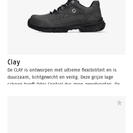
Clay
De CLAY is ontworpen met ultieme flexibiliteit en is
duurzaam, lichtgewicht en veilig. Deze grijze lage
schoen heeft Odor Control dus geen zweetvoeten. De
schoen heeft een aluminium veiligheidsneus en een
FlexGuard antiperforatiezool om je voeten veilig te
houden. De rebound PU-zool zorgt voor uitzonderlijke
schokdemping en een comfortabele pasvorm dankzij
de POLIYOU inlegzool. Bovendien heeft hij een S3S-
certificering en is hij ESD-veilig (Electrostatic