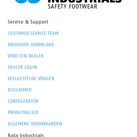
STONE is de keuze voor veeleisende omstandigheden.
In de collectie hebben we ook een laag model met
dezelfde eigenschappen, Powder genaamd.
Service & Support
CUSTOMER SERVICE TEAM
BROCHURE DOWNLOAD
VIND EEN DEALER
DEALER LOGIN
VEELGESTELDE VRAGEN
DISCLAIMER
CONFIGURATOR
PRIVACYBELEID
ALGEMENE VOORWAARDEN
Bata Industrials