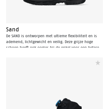
Sand
De SAND is ontworpen met ultieme flexibiliteit en is
ademend, lichtgewicht en veilig. Deze grijze hoge
schoen heeft ook oogjes bij de enkel voor een betere
pasvorm. De schoen heeft een aluminium
veiligheidsneus en een FlexGuard antiperforatiezool
om je voeten veilig te houden. De rebound PU-zool
zorgt voor uitzonderlijke schokdemping en een
comfortabele pasvorm dankzij de POLIYOU inlegzool.
Bovendien heeft hij een S3S-certificering en is hij
ESD-veilig (Electrostatic Discharge). De lage variant van
dit model is de Clay.