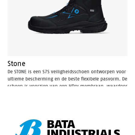
Stone
De STONE is een S7S veiligheidsschoen ontworpen voor
ultieme bescherming en de beste flexibele pasvorm. De
schoen is voorzien van een HDry membraan, waardoor
hij waterafstotend is, en het robuuste BOA® Fit
System zorgt voor een snel en eenvoudig instelbare
pasvorm. Met een FlexGuard antiperforatiezool en een
aluminium veiligheidsneus is dit hoge zwarte model
met Bata blauwe details ideaal voor natte
buitenomgevingen. Perfect veilig en duurzaam, de