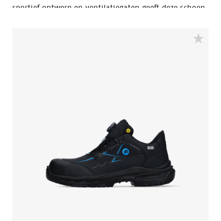
sportief ontwerp en ventilatiegaten geeft deze schoen
het beste comfort. Ontworpen voor lichte industrie en
logistiek. Deze schoen uit de S1PS-categorie
combineert de pasvorm van een sneaker met
essentiële veiligheidsfuncties, zoals een aluminium
veiligheidsneus, een PU-zool met rebound voor meer
schokabsorptie en een FlexGuard antiperforatiezool.
Geniet van ademend, lichtgewicht, flexibel en
schokabsorberend schoeisel dat flexibel en duurzaam
is gemaakt.