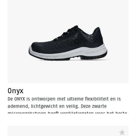
Discharge). De hoge variant van dit model is de Sand.
Onyx
De ONYX is ontworpen met ultieme flexibiliteit en is
ademend, lichtgewicht en veilig. Deze zwarte
microvezelschoen heeft ventilatiegaten voor het beste
ademend vermogen en dankzij de Odor Control geen
zweetvoeten. De schoen heeft een aluminium
veiligheidsneus en een FlexGuard antiperforatiezool