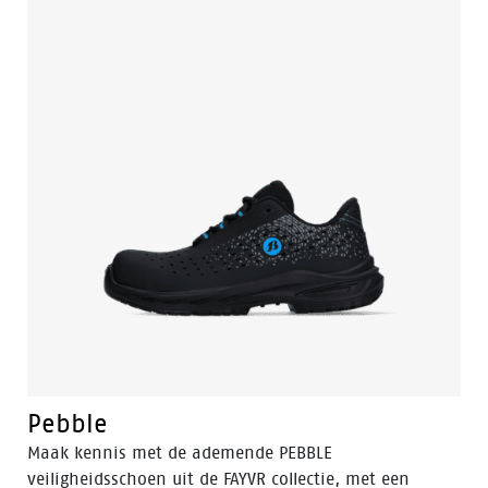
om je voeten veilig te houden. De rebound PU-zool
voor uitzonderlijke schokdemping en comfortabele
pasvorm dankzij de POLIYOU inlegzool.
Pebble
Maak kennis met de ademende PEBBLE
veiligheidsschoen uit de FAYVR collectie, met een