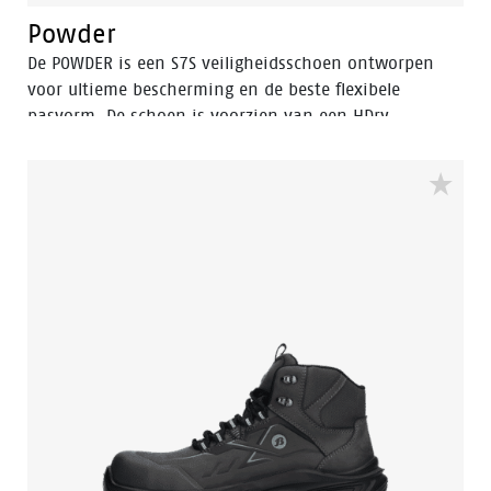
Powder
De POWDER is een S7S veiligheidsschoen ontworpen
voor ultieme bescherming en de beste flexibele
pasvorm. De schoen is voorzien van een HDry
membraan, waardoor hij waterafstotend is, en het
robuuste BOA® Fit System zorgt voor een snel en
eenvoudig instelbare pasvorm. Met een FlexGuard
antiperforatiezool en een aluminium veiligheidsneus
is dit lage zwarte model met Bata blauwe details
ideaal voor natte buitenomgevingen. In de collectie
hebben we ook een hoog model met dezelfde
eigenschappen, genaamd Stone.