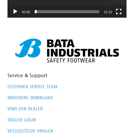
langdurig te gebruiken. Met het BOA® Fit-systeem heb
je binnen enkele seconden een stevige en
00:00
01:12
nauwsluitende pasvorm. Een van de belangrijkste
voordelen is het gemak waarmee je de pasvorm kunt
aanpassen aan veranderende omstandigheden en
voetcondities gedurende de werkdag. Alle comfort en
veiligheid, geen gedoe.
Service & Support
CUSTOMER SERVICE TEAM
BROCHURE DOWNLOAD
VIND EEN DEALER
DEALER LOGIN
VEELGESTELDE VRAGEN