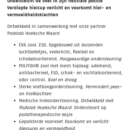
Ondersteunt de voet in zijn neutrale positie
Verdiepte hielcup verlicht en voorkomt hiel- en
vermoeidheidsklachten
Ontwikkeld in samenwerking met onze partner
Podolab Hoeksche Waard
EVA zool. ESD. Opgebouwd uit duizenden
luchtbelletjes, vederlicht, flexibel en
schokabsorberend.
Hoogwaardige ondersteuning
POLIYOU® zool met mesh toplaag: ademend,
antibacterieel, ESD, schok- en vochtabsorberend,
odor control.
Koel en droog
Sterke voetboogondersteuning.
Vermindert pees-
en hielklachten
Medische hielondersteuning.
Ontwikkeld met
Podolab Hoeksche Waard
. Ondersteunt op
podotherapeutische wijze
Gepolsterde voorvoet
Voorkomt en verlicht
blessures en vermoeidheid