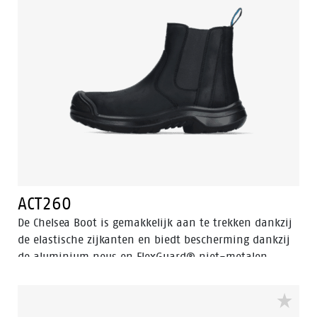
ACT260
De Chelsea Boot is gemakkelijk aan te trekken dankzij
de elastische zijkanten en biedt bescherming dankzij
de aluminium neus en FlexGuard® niet-metalen
perforatiebestendige insert. Walkline® 3.0-
technologie en ondersteunende systemen zorgen voor
comfort, waardoor deze schoen perfect is voor werk en