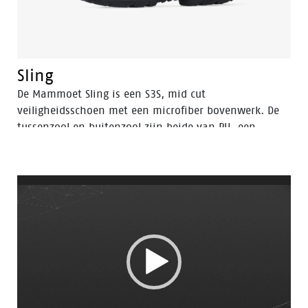
Sling
De Mammoet Sling is een S3S, mid cut
veiligheidsschoen met een microfiber bovenwerk. De
tussenzool en buitenzool zijn beide van PU, een
materiaal dat een hoge mate van schokabsorptie
heeft. Dit zorgt voor comfort en voorkomt
vermoeidheid tijdens de werkdag. Een
Videospeler
veiligheidseigenschap die ook bijdraagt aan je comfort
is de aluminium veiligheidsneus. Deze biedt dezelfde
bescherming als een stalen neus, maar is lichter in
gewicht. Ook het FlexGuard® perforatiebestendige
inzetstuk is non-metaal, en toch voorkomt het dat
scherpe voorwerpen tot een diameter van 3 mm de
zool perforeren. Tot slot is de Sling een plezier om