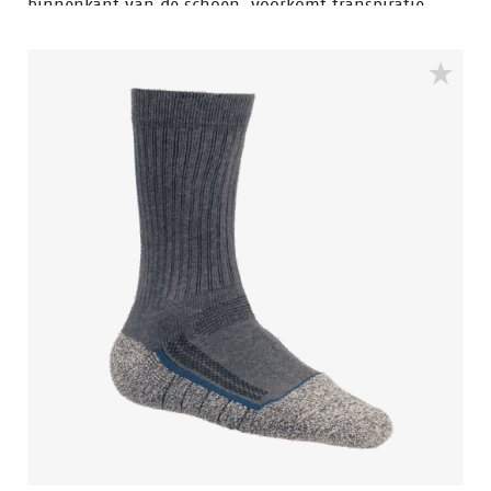
binnenkant van de schoen, voorkomt transpiratie,
hervormt de voetboog en biedt een uniek loopcomfort
door schokken op te vangen. Bovendien verlengt het
de levensduur van sneakers.