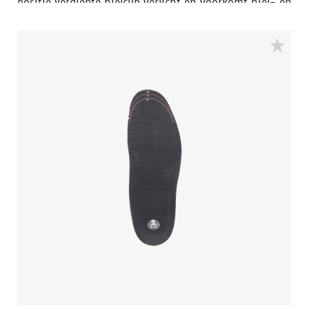
positie Verdiepte hielcup verlicht en voorkomt hiel- en
vermoeidheidsklachten