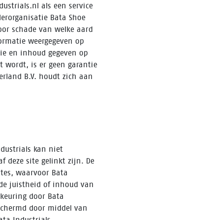
strials.nl als een service
derorganisatie Bata Shoe
 voor schade van welke aard
nformatie weergegeven op
tie en inhoud gegeven op
 wordt, is er geen garantie
erland B.V. houdt zich aan
ustrials kan niet
 deze site gelinkt zijn. De
ites, waarvoor Bata
 de juistheid of inhoud van
dkeuring door Bata
eschermd door middel van
ta Industrials