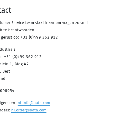
tact
tomer Service team staat klaar om vragen zo snel
jk te beantwoorden.
s gerust op: +31 (0)499 362 912
dustrials
on: +31 (0)499 362 912
plein 1, Bldg 42
C Best
and
7008954
algemeen:
nl.info@bata.com
rders:
nl.order@bata.com