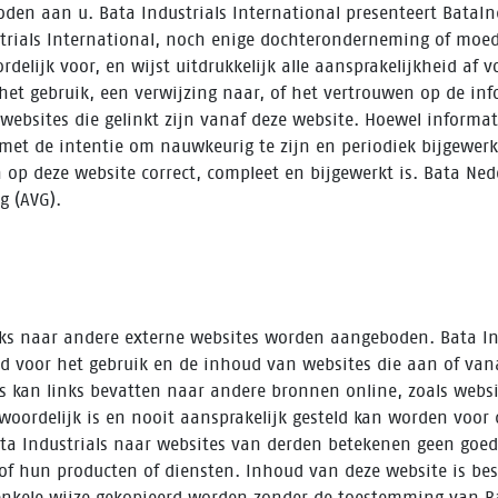
en aan u. Bata Industrials International presenteert BataIndu
strials International, noch enige dochteronderneming of moe
rdelijk voor, en wijst uitdrukkelijk alle aansprakelijkheid af
 het gebruik, een verwijzing naar, of het vertrouwen op de i
 websites die gelinkt zijn vanaf deze website. Hoewel informa
met de intentie om nauwkeurig te zijn en periodiek bijgewerkt
op deze website correct, compleet en bijgewerkt is. Bata Ned
g (AVG).
ks naar andere externe websites worden aangeboden. Bata Ind
d voor het gebruik en de inhoud van websites die aan of vanaf
ls kan links bevatten naar andere bronnen online, zoals webs
twoordelijk is en nooit aansprakelijk gesteld kan worden voor
ata Industrials naar websites van derden betekenen geen goe
n of hun producten of diensten. Inhoud van deze website is b
nkele wijze gekopieerd worden zonder de toestemming van Ba