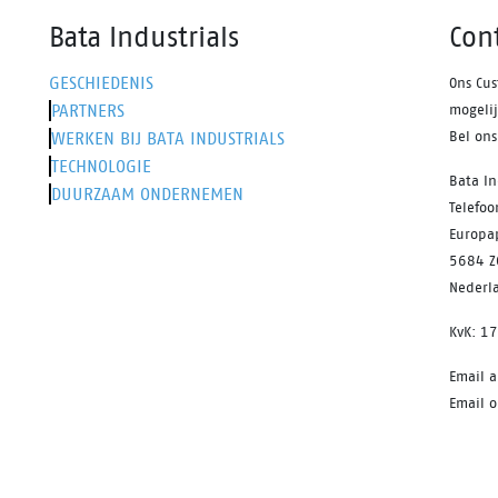
Bata Industrials
Con
GESCHIEDENIS
Ons Cus
PARTNERS
mogeli
WERKEN BIJ BATA INDUSTRIALS
Bel on
TECHNOLOGIE
Bata In
DUURZAAM ONDERNEMEN
Telefo
Europa
5684 Z
Nederl
KvK: 1
Email 
Email o