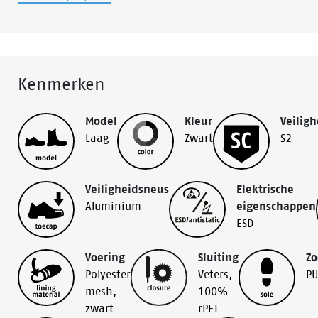
Kenmerken
Model
Kleur
Veiligh
Laag
Zwart
S2
Veiligheidsneus
Elektrische
Aluminium
eigenschappen
ESD
Voering
Sluiting
Zo
Polyester
Veters,
PU
mesh,
100%
zwart
rPET