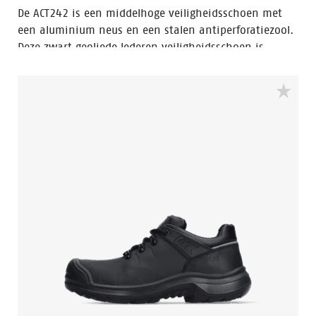
De ACT242 is een middelhoge veiligheidsschoen met
een aluminium neus en een stalen antiperforatiezool.
Deze zwart geoliede lederen veiligheidsschoen is
voorzien van Walkline® 3.0 technologie en de
technieken Easy Rolling®, Heel Lock® en het
Tunnelsystem® om de voet in zijn natuurlijke positie
te ondersteunen. De ACT242 heeft een PU-buitenneus
en een PU/PU-zool en een voering met Bata Cool
Comfort®. De ACT242 valt in de S3
veiligheidscategorie. Odor Control houdt de voeten fris
en hygiënisch.