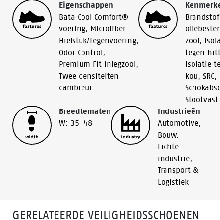
Eigenschappen
Kenmerk
Bata Cool Comfort®
Brandstof
voering
,
Microfiber
oliebeste
Hielstuk/Tegenvoering
,
zool
,
Isol
Odor Control
,
tegen hit
Premium Fit inlegzool
,
Isolatie t
Twee densiteiten
kou
,
SRC
,
cambreur
Schokabso
Stootvast
Breedtematen
Industrieën
W: 35-48
Automotive
,
Bouw
,
Lichte
industrie
,
Transport &
Logistiek
GERELATEERDE VEILIGHEIDSSCHOENEN