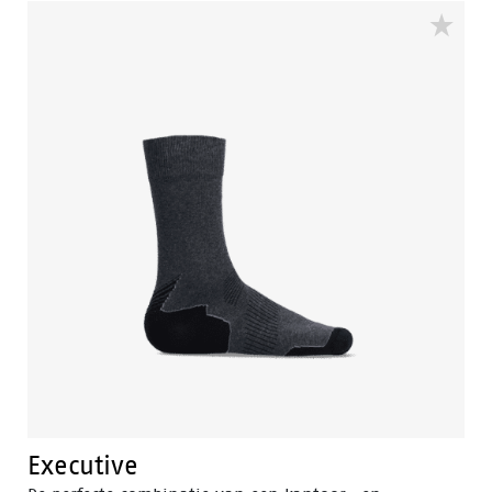
ondersteunende technieken Easy Rolling®, Heel Lock
System ® en het Tunnelsystem®. De voering is
voorzien van Bata Cool Comfort®. Odor Control houdt
de voeten fris en hygiënisch.
Executive