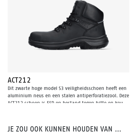
ACT212
Dit zwarte hoge model S3 veiligheidsschoen heeft een
aluminium neus en een stalen antiperforatiezool. Deze
ACT212 schoen is ESD en bestand tegen hitte en kou.
Het bovenwerk van deze veiligheidsschoen is gemaakt
van leer, dat waterbestendig is. De zool is gemaakt
van PU/PU-materiaal. Dit model is voorzien van de
JE ZOU OOK KUNNEN HOUDEN VAN …
verbeterde Walkline® 3.0 technologie en de