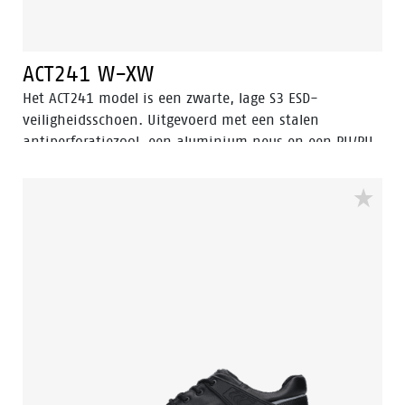
ACT241 W-XW
Het ACT241 model is een zwarte, lage S3 ESD-
veiligheidsschoen. Uitgevoerd met een stalen
antiperforatiezool, een aluminium neus en een PU/PU
zool. De voering heeft Bata Cool Comfort® technologie.
De ACT241 heeft ook een slijtvaste PU neus om het
geoliede opgetrokken leer op de neus te beschermen.
Deze veiligheidsschoen is voorzien van Walkline® 3.0
technologie en de technieken Easy Rolling®, Heel
Lock® en het Tunnelsystem® om de voet in zijn
natuurlijke positie te ondersteunen. Odor Control
houdt de voeten fris en hygiënisch.