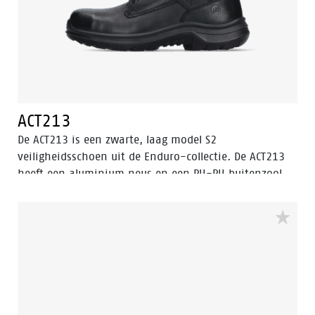
ACT213
De ACT213 is een zwarte, laag model S2
veiligheidsschoen uit de Enduro-collectie. De ACT213
heeft een aluminium neus en een PU-PU buitenzool.
Deze veiligheidsschoen is gemaakt van volnerf leer,
dat waterafstotend is. De voering heeft de Bata Cool
Comfort® technologie. Odor Control houdt de voeten
fris en hygiënisch. Dit model is voorzien van de
verbeterde Walkline® 3.0 technologie en de
ondersteunende technieken Easy Rolling®, Heel Lock
System ® en het Tunnelsystem®.