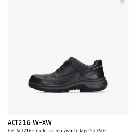
Rolling®, Heel Lock System ® en het vernieuwde
Tunnelsystem®. De buitenzool is gemaakt van PU/PU-
materiaal. De voering van de ACT215 is voorzien van
Bata Cool Comfort® technologie. Odor Control houdt
de voeten fris en hygiënisch.
ACT216 W-XW
Het ACT216-model is een zwarte lage S3 ESD-