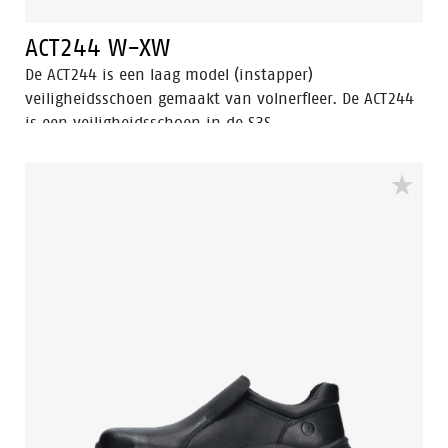
ACT244 W-XW
De ACT244 is een laag model (instapper)
veiligheidsschoen gemaakt van volnerfleer. De ACT244
is een veiligheidsschoen in de S3S
veiligheidscategorie, heeft een aluminium neus en
FlexGuard® composiet antiperforatie insert. De
buitenzool van deze veiligheidsschoen is van PU/PU en
de schoen heeft een PU-kruipneus. Deze
veiligheidsschoen is bestand tegen warme en koude
temperaturen.