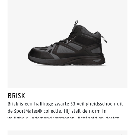
je voeten droog en veilig blijven gedurende de
werkdag, voorzien van een ladder grip. De ACT256 is
ideaal voor gebruik in chemische, voedingsindustrie,
elektronica, lichte industrie, landbouw en logistieke
omgevingen.
BRISK
Brisk is een halfhoge zwarte S3 veiligheidsschoen uit
de SportMates® collectie. Hij stelt de norm in
veiligheid, ademend vermogen, lichtheid en design,
perfect voor professionals onderweg. Een zachte EVA-
middenzool met schokdemping zorgt voor een hoge