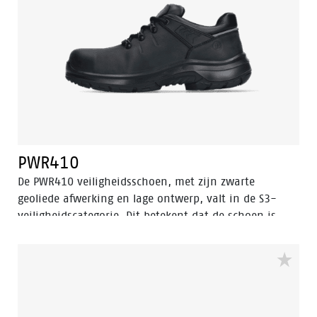
uitstekende grip biedt, inclusief ladder grip en is
bestand tegen zeer hoge temperaturen. Bovendien
zorgt Odor Control ervoor dat uw voeten altijd fris en
hygiënisch blijven.
PWR410
De PWR410 veiligheidsschoen, met zijn zwarte
geoliede afwerking en lage ontwerp, valt in de S3-
veiligheidscategorie. Dit betekent dat de schoen is
uitgerust met een aluminium neus en een stalen
antiperforatiezool voor optimale bescherming.
Bovendien is deze schoen voorzien van geavanceerde
technologieën zoals Walkline® 3.0, Easy Rolling®,
Heel Lock System®, en het Tunnel system®, die