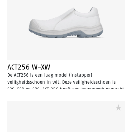
ACT256 W-XW
De ACT256 is een laag model (instapper)
veiligheidsschoen in wit. Deze veiligheidsschoen is
S3S, ESD en SRC. ACT 256 heeft een bovenwerk gemaakt
van microfiber materiaal. De ACT256 is een
hoogwaardige veiligheidsinstapper gemaakt in
Nederland. De stalen neuskap beschermt de voeten
tegen zware en gevaarlijke vallende objecten. De
brandstof- en oliebestendige buitenzool in combinatie
met het waterbestendige bovenwerk zorgt ervoor dat