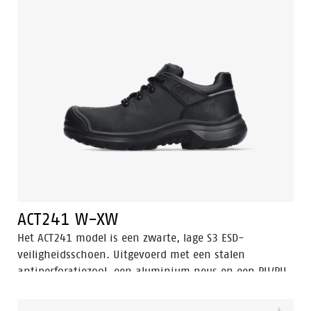
te ondersteunen. De voering heeft de Bata Cool
Comfort® technologie. De zool is gemaakt van PU/PU
en is SRC gecertificeerd. Odor Control houdt de voeten
fris en hygiënisch.
ACT241 W-XW
Het ACT241 model is een zwarte, lage S3 ESD-
veiligheidsschoen. Uitgevoerd met een stalen
antiperforatiezool, een aluminium neus en een PU/PU
zool. De voering heeft Bata Cool Comfort® technologie.
De ACT241 heeft ook een slijtvaste PU neus om het