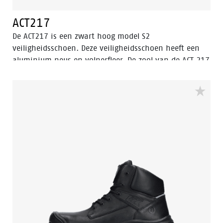
ACT217
De ACT217 is een zwart hoog model S2
veiligheidsschoen. Deze veiligheidsschoen heeft een
aluminium neus en volnerfleer. De zool van de ACT 217
is gemaakt van PU/PU materiaal. De voering van de
schoen is voorzien van Bata Cool Comfort®
technologie. De ACT217 heeft Walkline Inside®
technologie en de ondersteunende technieken Easy
Rolling®, Heel Lock System ® en het Tunnelsystem®
om de voet in zijn natuurlijke positie te
ondersteunen. Odor Control houdt de voeten fris en
hygiënisch.