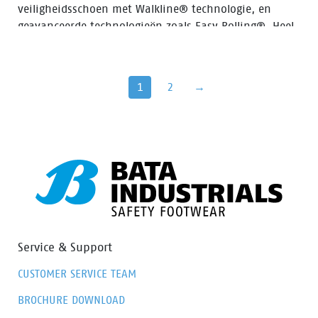
veiligheidsschoen met Walkline® technologie, en
geavanceerde technologieën zoals Easy Rolling®, Heel
Lock System® en Tunnel system®, die allemaal helpen
de natuurlijke positie van de voet te ondersteunen. De
PWR412 valt in de S3 veiligheidscategorie en heeft een
1
2
→
aluminium neus, een stalen penetratiebestendige
inzet en een PU-slijtvaste neus en is voorzien van een
ladder grip. De zool is gemaakt van PU- en
rubbermateriaal, waardoor de schoen bestand is
tegen extreme hitte en brandstofolie. Het bovenwerk
van de schoen is gemaakt van hoogwaardig volnerf
zwart leer. De voering beschikt over Bata Cool
Comfort® technologie voor comfort en frisheid.
Service & Support
CUSTOMER SERVICE TEAM
BROCHURE DOWNLOAD