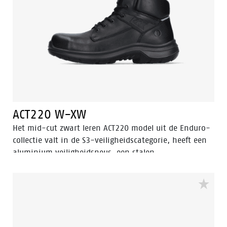
ACT220 W-XW
Het mid-cut zwart leren ACT220 model uit de Enduro-
collectie valt in de S3-veiligheidscategorie, heeft een
aluminium veiligheidsneus, een stalen
antiperforatiezool en een antislipprofiel met
laddergrip. De ACT 220 is ESD, antistatisch en
waterbestendig. Naast de 3.0 Walkline® technologie
heeft deze schoen ook de ondersteunende technieken
Easy Rolling®, Heel Lock System ® en het
Tunnelsystem® om de voet in zijn natuurlijke positie