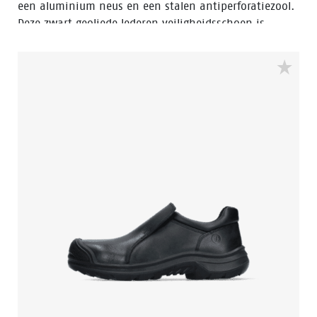
een aluminium neus en een stalen antiperforatiezool.
Deze zwart geoliede lederen veiligheidsschoen is
voorzien van Walkline® 3.0 technologie en de
technieken Easy Rolling®, Heel Lock® en het
Tunnelsystem® om de voet in zijn natuurlijke positie
te ondersteunen. De ACT242 heeft een PU-buitenneus
en een PU/PU-zool en een voering met Bata Cool
Comfort®. De ACT242 valt in de S3
veiligheidscategorie. Odor Control houdt de voeten fris
en hygiënisch.