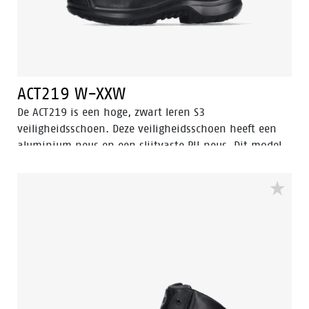
ACT219 W-XXW
De ACT219 is een hoge, zwart leren S3
veiligheidsschoen. Deze veiligheidsschoen heeft een
aluminium neus en een slijtvaste PU neus. Dit model
uit de Enduro collectie heeft een stalen
penetratiebestendige inlegzool. De voering heeft Bata
Cool Comfort® technologie. De ACT219 heeft Walkline
Inside® technologie en de ondersteunende technieken
Easy Rolling®, Heel Lock System ® en het
Tunnelsystem® om de voet in zijn natuurlijke positie
te ondersteunen. De buitenzool is gemaakt van PU-PU
materiaal. Odor Control houdt de voeten fris en
hygiënisch.