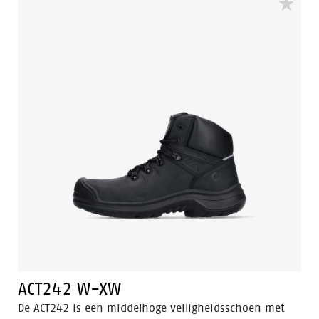
geoliede opgetrokken leer op de neus te beschermen.
Deze veiligheidsschoen is voorzien van Walkline® 3.0
technologie en de technieken Easy Rolling®, Heel
Lock® en het Tunnelsystem® om de voet in zijn
natuurlijke positie te ondersteunen. Odor Control
houdt de voeten fris en hygiënisch.
ACT242 W-XW
De ACT242 is een middelhoge veiligheidsschoen met