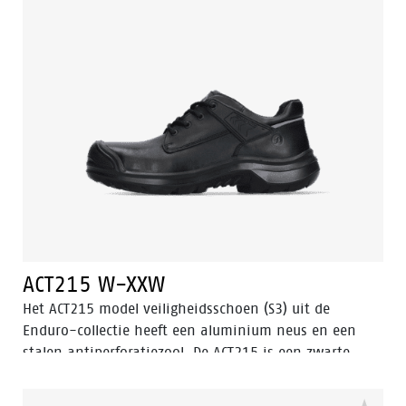
System ® en het Tunnelsystem®.
ACT215 W-XXW
Het ACT215 model veiligheidsschoen (S3) uit de
Enduro-collectie heeft een aluminium neus en een
stalen antiperforatiezool. De ACT215 is een zwarte,
lage veiligheidsschoen met verbeterde Walkline® 3.0
technologie en de ondersteunende technieken Easy