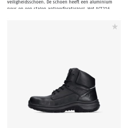
veiligheidsschoen. De schoen heeft een aluminium
neus en een stalen antiperforatiezool. Het ACT216
model is voorzien van de Walkline® 3.0 technologie
en de ondersteunende technieken Easy Rolling®, Heel
Lock System ® en het Tunnelsystem®. De voering is
voorzien van Bata Cool Comfort®. Odor Control houdt
de voeten fris en hygiënisch.