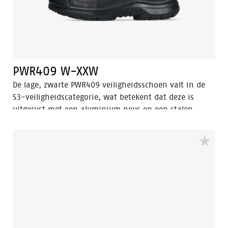
PWR409 W-XXW
De lage, zwarte PWR409 veiligheidsschoen valt in de
S3-veiligheidscategorie, wat betekent dat deze is
uitgerust met een aluminium neus en een stalen
antiperforatiezool. Deze schoen is voorzien van
geavanceerde technologieën, waaronder Walkline®
3.0, Easy Rolling®, Heel Lock System®, en het Tunnel
system®, die allemaal bijdragen aan het
ondersteunen van de natuurlijke positie van de voet.
Het bovenste gedeelte van de schoen is vervaardigd
uit hoogwaardig volnerfleer, terwijl de neus van de
schoen extra bescherming krijgt dankzij de slijtvaste
PU neus. De PWR409 heeft een PU/rubberen zool die