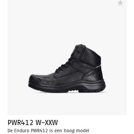
Rolling®, Heel Lock System® en het Tunnel system®,
allemaal ontworpen om de natuurlijke positie van de
voet te ondersteunen. De schoen heeft een aluminium
neus, stalen antiperforatie zool en een PU-rubberen
buitenzool. Odor Control houdt de voeten fris.
PWR412 W-XXW
De Enduro PWR412 is een hoog model