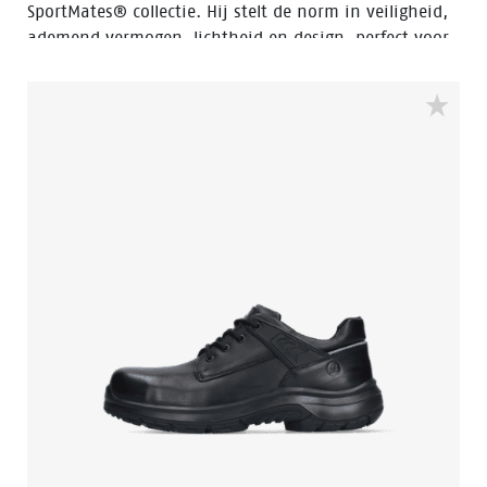
SportMates® collectie. Hij stelt de norm in veiligheid,
ademend vermogen, lichtheid en design, perfect voor
professionals onderweg. Een zachte EVA-middenzool
met schokdemping zorgt voor een hoge
schokabsorptie. In combinatie met een voetbed van
latexschuim, ademend mesh en een lichtgewicht
bovenwerk zorgt dit voor een optimaal klimaat in de
schoen, zodat u de hele dag comfortabel op pad kunt.