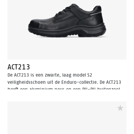
ACT213
De ACT213 is een zwarte, laag model S2
veiligheidsschoen uit de Enduro-collectie. De ACT213
heeft een aluminium neus en een PU-PU buitenzool.
Deze veiligheidsschoen is gemaakt van volnerf leer,
dat waterafstotend is. De voering heeft de Bata Cool
Comfort® technologie. Odor Control houdt de voeten
fris en hygiënisch. Dit model is voorzien van de
verbeterde Walkline® 3.0 technologie en de
ondersteunende technieken Easy Rolling®, Heel Lock