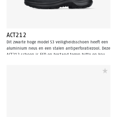
ACT212
Dit zwarte hoge model S3 veiligheidsschoen heeft een
aluminium neus en een stalen antiperforatiezool. Deze
ACT212 schoen is ESD en bestand tegen hitte en kou.
Het bovenwerk van deze veiligheidsschoen is gemaakt
van leer, dat waterbestendig is. De zool is gemaakt
van PU/PU-materiaal. Dit model is voorzien van de
verbeterde Walkline® 3.0 technologie en de
ondersteunende technieken Easy Rolling®, Heel Lock
System ® en het Tunnelsystem®. De voering is
voorzien van Bata Cool Comfort®. Odor Control houdt
de voeten fris en hygiënisch.