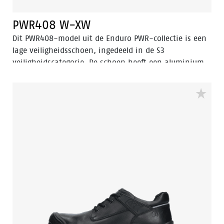
PWR408 W-XW
Dit PWR408-model uit de Enduro PWR-collectie is een
lage veiligheidsschoen, ingedeeld in de S3
veiligheidscategorie. De schoen heeft een aluminium
neus, een stalen antiperforatiezool en is antistatisch.
De schoen is uitgerust met geavanceerde
technologieën zoals Walkline® 3.0, Easy Rolling®,
Heel Lock System®, en het Tunnel system® om de
natuurlijke positie van de voet te ondersteunen. Het
bovenste deel van de veiligheidsschoen is vervaardigd
uit volnerfleer, terwijl de voering Bata Cool Comfort®
technologie heeft. De PU/rubberen zool biedt
uitstekende weerstand tegen hoge temperaturen en
heeft een ladder grip. Daarnaast zorgt Odor Control
ervoor dat de voeten altijd fris en hygiënisch blijven.