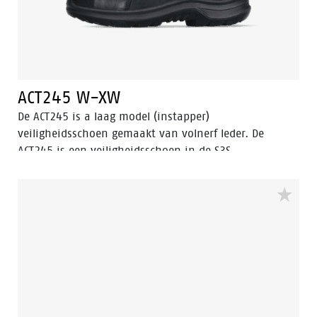
ACT245 W-XW
De ACT245 is a laag model (instapper)
veiligheidsschoen gemaakt van volnerf leder. De
ACT245 is een veiligheidsschoen in de S3S
veiligheidscategories, heeft een aluminium
veiligheidsneus, en een FlexGuard® composiet
penetratiebestendige insert. De loopzool van deze
veiligheidsschoen is een PU/PU-zool met ladder grop,
en de schoen is hitte- en kou-resistent.