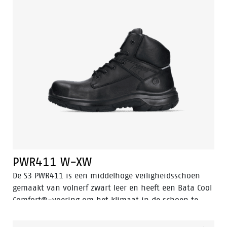
allemaal bijdragen aan het ondersteunen van de
natuurlijke positie van de voet. De PWR410 heeft een
PU/rubberen zool die uitstekende grip biedt, zelfs op
ladders, en bestand is tegen zeer hoge temperaturen.
Daarnaast zorgt Odor Control ervoor dat de voeten te
allen tijde fris en hygiënisch blijven.
PWR411 W-XW
De S3 PWR411 is een middelhoge veiligheidsschoen
gemaakt van volnerf zwart leer en heeft een Bata Cool
Comfort®-voering om het klimaat in de schoen te
beheersen. Deze veiligheidsschoen bevat verschillende
geavanceerde technologieën zoals Walkline® 3.0, Easy