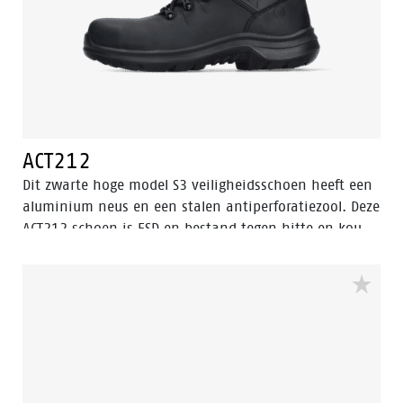
ACT212
Dit zwarte hoge model S3 veiligheidsschoen heeft een
aluminium neus en een stalen antiperforatiezool. Deze
ACT212 schoen is ESD en bestand tegen hitte en kou.
Het bovenwerk van deze veiligheidsschoen is gemaakt
van leer, dat waterbestendig is. De zool is gemaakt
van PU/PU-materiaal. Dit model is voorzien van de
verbeterde Walkline® 3.0 technologie en de
ondersteunende technieken Easy Rolling®, Heel Lock
System ® en het Tunnelsystem®. De voering is
voorzien van Bata Cool Comfort®. Odor Control houdt
de voeten fris en hygiënisch.