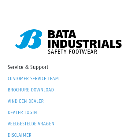
voorzien van Walkline® 3.0 technologie en de
technieken Easy Rolling®, Heel Lock® en het
Tunnelsystem® om de voet in zijn natuurlijke positie
te ondersteunen. De ACT242 heeft een PU-buitenneus
en een PU/PU-zool en een voering met Bata Cool
Comfort®. De ACT242 valt in de S3
veiligheidscategorie. Odor Control houdt de voeten fris
en hygiënisch.
Service & Support
CUSTOMER SERVICE TEAM
BROCHURE DOWNLOAD
VIND EEN DEALER
DEALER LOGIN
VEELGESTELDE VRAGEN
DISCLAIMER