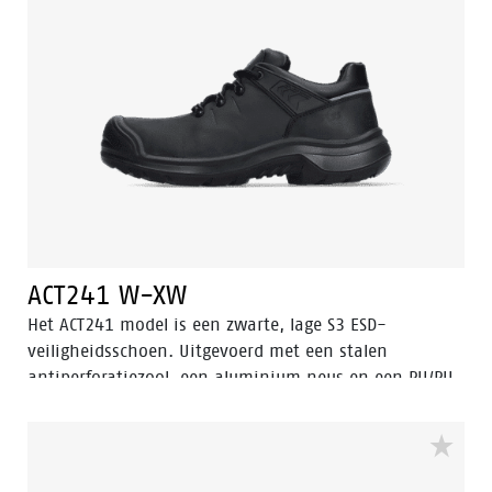
ACT241 W-XW
Het ACT241 model is een zwarte, lage S3 ESD-
veiligheidsschoen. Uitgevoerd met een stalen
antiperforatiezool, een aluminium neus en een PU/PU
zool. De voering heeft Bata Cool Comfort® technologie.
De ACT241 heeft ook een slijtvaste PU neus om het
geoliede opgetrokken leer op de neus te beschermen.
Deze veiligheidsschoen is voorzien van Walkline® 3.0