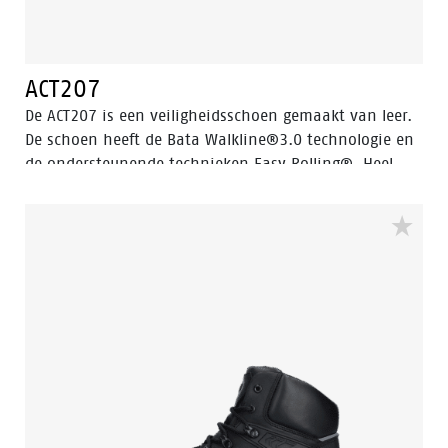
ACT207
De ACT207 is een veiligheidsschoen gemaakt van leer.
De schoen heeft de Bata Walkline®3.0 technologie en
de ondersteunende technieken Easy Rolling®, Heel
Lock System ® en het Tunnelsystem®. Allemaal om
het lopen van de drager te optimaliseren en het
natuurlijk afrollen van de voet te ondersteunen. De
ACT207 is gemaakt met een PU midden- en
buitenzool. En voorzien van een Ladder Grip. De ACT
collectie is ESD, koud geïsoleerd en warmte geïsoleerd.
De ACT207 valt in de S2 veiligheidscategorie.