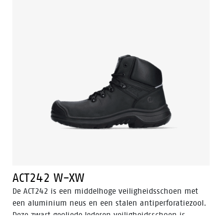
technologie en de technieken Easy Rolling®, Heel
Lock® en het Tunnelsystem® om de voet in zijn
natuurlijke positie te ondersteunen. Odor Control
houdt de voeten fris en hygiënisch.
ACT242 W-XW
De ACT242 is een middelhoge veiligheidsschoen met
een aluminium neus en een stalen antiperforatiezool.
Deze zwart geoliede lederen veiligheidsschoen is