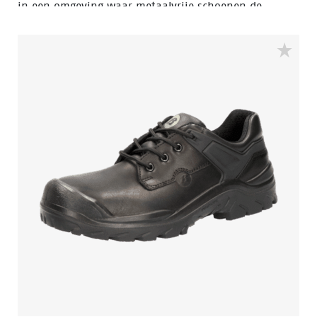
in een omgeving waar metaalvrije schoenen de
overhand hebben omdat u sneller door
metaaldetectiepoortjes komt. Gebouwd om binnen en
buiten te dragen met sterke prestaties in een natte
omgeving. Het 100% waterdichte membraan houdt
uw voeten droog en gezond. De Flexguard
perforatiebestendige inzet voorkomt dat scherpe
voorwerpen de voet beschadigen.