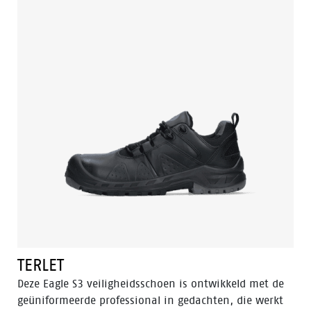
omgeving. Het 100% waterdichte membraan houdt
uw voeten droog en gezond. De Flexguard
perforatiebestendige inzet voorkomt dat scherpe
voorwerpen de voet beschadigen.
TERLET
Deze Eagle S3 veiligheidsschoen is ontwikkeld met de
geüniformeerde professional in gedachten, die werkt