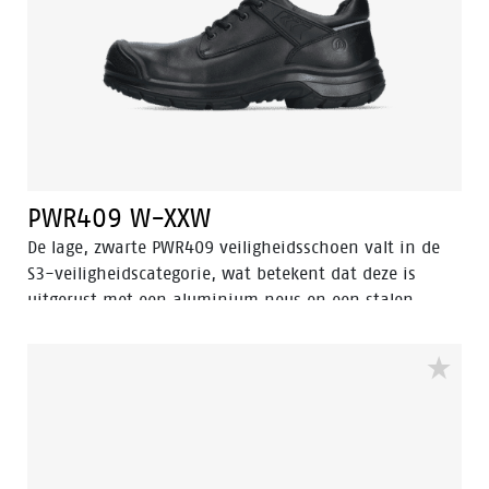
PWR409 W-XXW
De lage, zwarte PWR409 veiligheidsschoen valt in de
S3-veiligheidscategorie, wat betekent dat deze is
uitgerust met een aluminium neus en een stalen
antiperforatiezool. Deze schoen is voorzien van
geavanceerde technologieën, waaronder Walkline®
3.0, Easy Rolling®, Heel Lock System®, en het Tunnel
system®, die allemaal bijdragen aan het
ondersteunen van de natuurlijke positie van de voet.
Het bovenste gedeelte van de schoen is vervaardigd
uit hoogwaardig volnerfleer, terwijl de neus van de