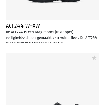
ACT244 W-XW
De ACT244 is een laag model (instapper)
veiligheidsschoen gemaakt van volnerfleer. De ACT244
is een veiligheidsschoen in de S3S
veiligheidscategorie, heeft een aluminium neus en
FlexGuard® composiet antiperforatie insert. De
buitenzool van deze veiligheidsschoen is van PU/PU en
de schoen heeft een PU-kruipneus. Deze
veiligheidsschoen is bestand tegen warme en koude
temperaturen.