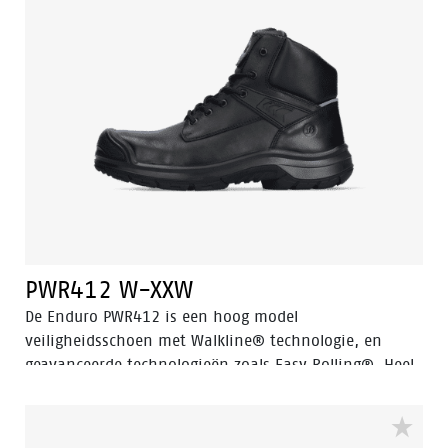
schoen extra bescherming krijgt dankzij de slijtvaste
PU neus. De PWR409 heeft een PU/rubberen zool die
uitstekende grip biedt, inclusief ladder grip en is
bestand tegen zeer hoge temperaturen. Bovendien
zorgt Odor Control ervoor dat uw voeten altijd fris en
hygiënisch blijven.
PWR412 W-XXW
De Enduro PWR412 is een hoog model
veiligheidsschoen met Walkline® technologie, en
geavanceerde technologieën zoals Easy Rolling®, Heel
Lock System® en Tunnel system®, die allemaal helpen
de natuurlijke positie van de voet te ondersteunen. De
PWR412 valt in de S3 veiligheidscategorie en heeft een