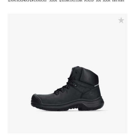
antiperforatiezool, een aluminium neus en een PU/PU
zool. De voering heeft Bata Cool Comfort® technologie.
De ACT241 heeft ook een slijtvaste PU neus om het
geoliede opgetrokken leer op de neus te beschermen.
Deze veiligheidsschoen is voorzien van Walkline® 3.0
technologie en de technieken Easy Rolling®, Heel
Lock® en het Tunnelsystem® om de voet in zijn
natuurlijke positie te ondersteunen. Odor Control
houdt de voeten fris en hygiënisch.