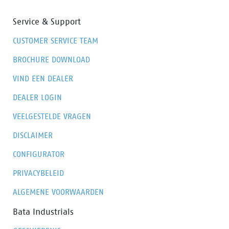
en een goede SRC-slipweerstand. Om te voorkomen
Service & Support
dat de voeten moe worden, gebruiken we in de
buitenzool het easy rolling system®, een subtiele
CUSTOMER SERVICE TEAM
aanpassing met grote gevolgen. Door de voorkant van
de voet voor te vormen wordt de natuurlijke beweging
BROCHURE DOWNLOAD
van de voet op een optimale manier ondersteund.
VIND EEN DEALER
DEALER LOGIN
VEELGESTELDE VRAGEN
DISCLAIMER
CONFIGURATOR
PRIVACYBELEID
ALGEMENE VOORWAARDEN
Bata Industrials