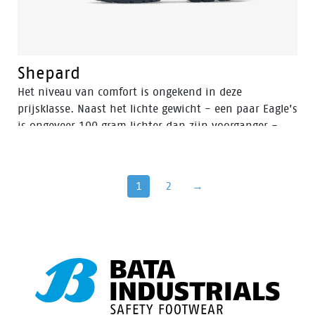
Shepard
Het niveau van comfort is ongekend in deze
prijsklasse. Naast het lichte gewicht - een paar Eagle's
is ongeveer 100 gram lichter dan zijn voorganger -
biedt het nieuwe (PU-schuim) OrthoLite-voetbed een
comfortabel en zacht gevoel. Dit, gecombineerd met
een PU buitenzool met een lagere dichtheid,
1
2
→
maximaliseert stabiliteit en grip. Samen met de
innovatieve flex-technologie en uitstekende
schokabsorptie voldoen deze schoenen op elke manier
aan je verwachtingen. Ontworpen om aan de hoge
normen te voldoen, levert de Eagle collectie het soort
veiligheid en prestaties voor een prijs die
ongeëvenaard is in de branche. Voor de Eagle collectie
gebruiken we een PU-loopzool met een lichter gewicht