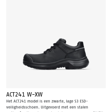
Inside® technologie en de ondersteunende technieken
Easy Rolling®, Heel Lock System ® en het
Tunnelsystem® om de voet in zijn natuurlijke positie
te ondersteunen. De buitenzool is gemaakt van PU-PU
materiaal. Odor Control houdt de voeten fris en
hygiënisch.
ACT241 W-XW
Het ACT241 model is een zwarte, lage S3 ESD-
veiligheidsschoen. Uitgevoerd met een stalen