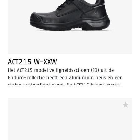
ACT215 W-XXW
Het ACT215 model veiligheidsschoen (S3) uit de
Enduro-collectie heeft een aluminium neus en een
stalen antiperforatiezool. De ACT215 is een zwarte,
lage veiligheidsschoen met verbeterde Walkline® 3.0
technologie en de ondersteunende technieken Easy
Rolling®, Heel Lock System ® en het vernieuwde
Tunnelsystem®. De buitenzool is gemaakt van PU/PU-
materiaal. De voering van de ACT215 is voorzien van
Bata Cool Comfort® technologie. Odor Control houdt
de voeten fris en hygiënisch.