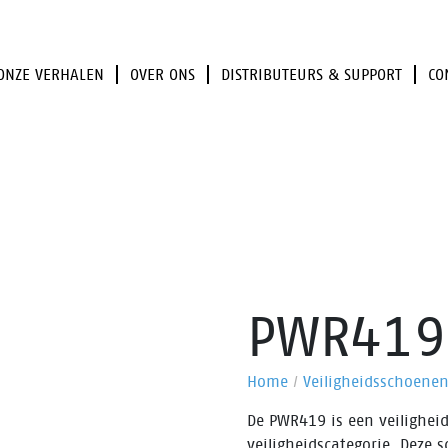
ONZE VERHALEN
OVER ONS
DISTRIBUTEURS & SUPPORT
CO
PWR419
Home
/
Veiligheidsschoene
De PWR419 is een veiligheid
veiligheidscategorie. Deze 