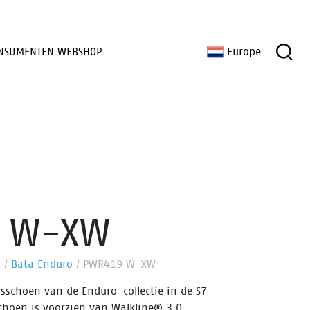
NSUMENTEN WEBSHOP
Europe
 W-XW
n
/
Bata Enduro
/
PWR419 W-XW
sschoen van de Enduro-collectie in de S7
schoen is voorzien van Walkline® 3.0