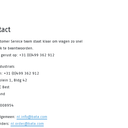
tact
tomer Service team staat klaar om vragen zo snel
jk te beantwoorden.
s gerust op: +31 (0)499 362 912
dustrials
on: +31 (0)499 362 912
plein 1, Bldg 42
C Best
and
7008954
algemeen:
nl.info@bata.com
rders:
nl.order@bata.com