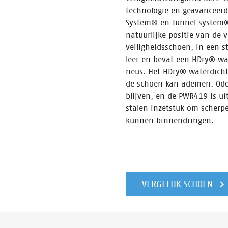
technologie en geavanceerde
System® en Tunnel system®
natuurlijke positie van de
veiligheidsschoen, in een s
leer en bevat een HDry® wa
neus. Het HDry® waterdicht
de schoen kan ademen. Odor 
blijven, en de PWR419 is u
stalen inzetstuk om scherp
kunnen binnendringen.
VERGELIJK SCHOEN