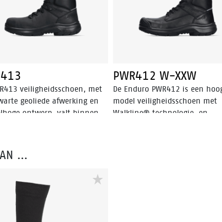
413
PWR412 W-XXW
R413 veiligheidsschoen, met
De Enduro PWR412 is een hoo
zwarte geoliede afwerking en
model veiligheidsschoen met
lhoge ontwerp, valt binnen
Walkline® technologie, en
veiligheidscategorie. Dit
geavanceerde technologieën z
in dat de schoen is uitgerust
Easy Rolling®, Heel Lock Sys
en aluminium neus en een
en Tunnel system®, die allem
VAN …
n antiperforatiezool om
helpen de natuurlijke positie 
ale bescherming te bieden.
de voet te ondersteunen. De
dien is deze schoen uitgerust
PWR412 valt in de S3
eavanceerde technologieën
veiligheidscategorie en heeft 
 Walkline® 3.0, Easy Rolling®,
aluminium neus, een stalen
Lock System® en het Tunnel
penetratiebestendige inzet en