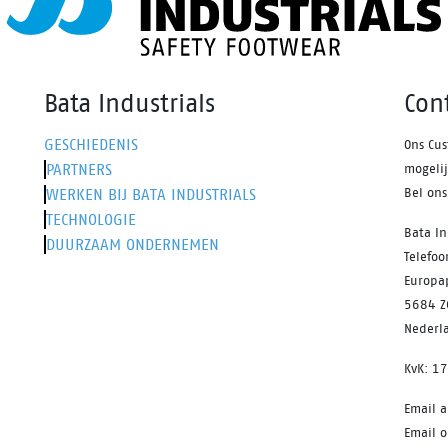
Bata Industrials
Con
GESCHIEDENIS
Ons Cus
PARTNERS
mogeli
WERKEN BIJ BATA INDUSTRIALS
Bel on
TECHNOLOGIE
Bata In
DUURZAAM ONDERNEMEN
Telefo
Europa
5684 Z
Nederl
KvK: 1
Email 
Email o