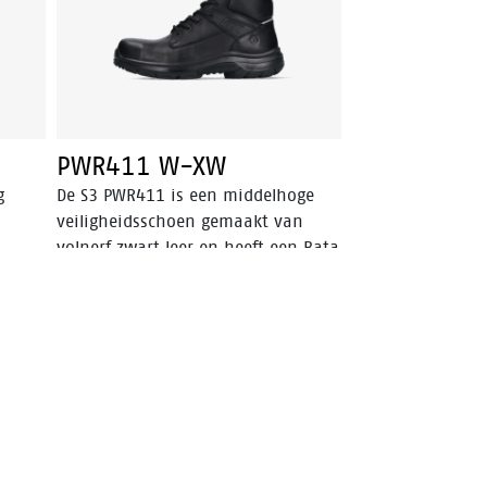
PWR411 W-XW
g
De S3 PWR411 is een middelhoge
veiligheidsschoen gemaakt van
volnerf zwart leer en heeft een Bata
oals
Cool Comfort®-voering om het
tem®
klimaat in de schoen te beheersen.
aal
Deze veiligheidsschoen bevat
van
verschillende geavanceerde
technologieën zoals Walkline® 3.0,
Easy Rolling®, Heel Lock System®
een
en het Tunnel system®, allemaal
ontworpen om de natuurlijke
 een
positie van de voet te