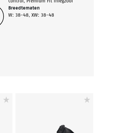
Control
,
Premium Fit inlegzool
Breedtematen
W: 38-48
,
XW: 38-48