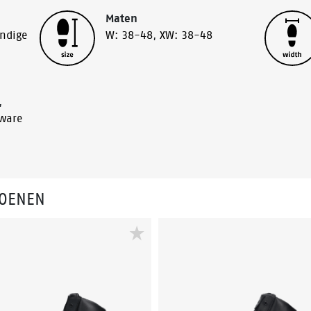
Maten
endige
W: 38-48
,
XW: 38-48
,
ware
HOENEN