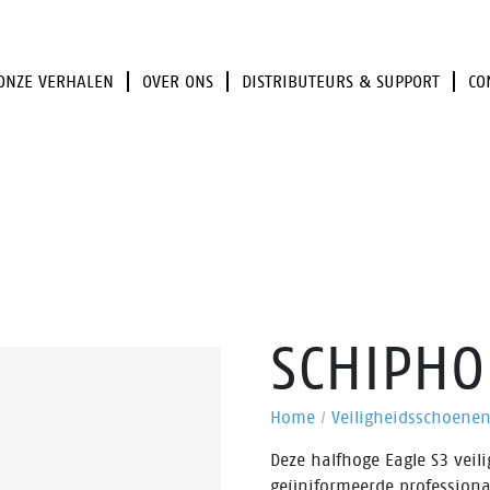
ONZE VERHALEN
OVER ONS
DISTRIBUTEURS & SUPPORT
CO
SCHIPHO
Home
/
Veiligheidsschoene
Deze halfhoge Eagle S3 veil
geüniformeerde professiona