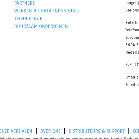
PARTNERS
mogeli
WERKEN BIJ BATA INDUSTRIALS
Bel on
TECHNOLOGIE
Bata In
DUURZAAM ONDERNEMEN
Telefo
Europa
5684 Z
Nederl
KvK: 1
Email 
Email o
ONZE VERHALEN
OVER ONS
DISTRIBUTEURS & SUPPORT
CO
iligheidsschoenen wordt ontwikkeld en geproduceerd in het Noord-Brabants