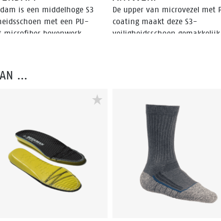
rdam is een middelhoge S3
De upper van microvezel met 
gheidsschoen met een PU-
coating maakt deze S3-
t microfiber bovenwerk
veiligheidsschoen gemakkelijk
oor deze schoen gemakkelijk
schoon en fris te houden. Hij 
 en fris te houden is. Hij ziet
eruit als een traditionele
als een traditionele nubuck
nubuckschoen, maar met alle
VAN …
n maar met alle voordelen
voordelen van een hightech,
n hightech, flexibel,
flexibel, lichtgewicht en slijtv
ewicht en slijtvast bovenwerk.
bovenwerk. Gecombineerd me
bineerd met de betrouwbare
betrouwbare PU/PU Eagle zole
 Eagle zolen met onze Flexline
onze Flexline en Tunnelsystem
nnelsystem voor een optimale
een optimale veiligheidservari
heid en draagervaring.