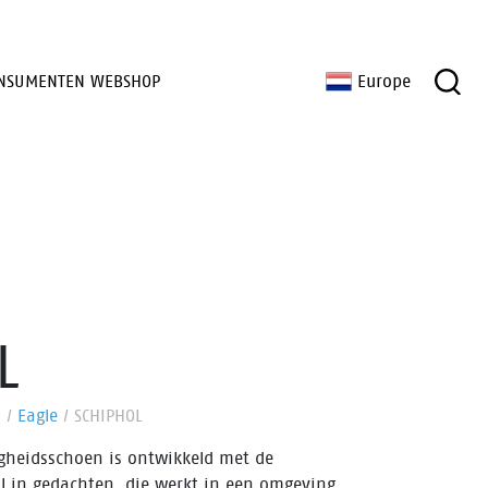
NSUMENTEN WEBSHOP
Europe
L
n
/
Eagle
/
SCHIPHOL
igheidsschoen is ontwikkeld met de
l in gedachten, die werkt in een omgeving