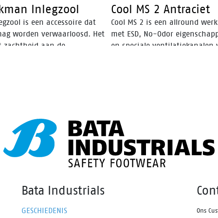
kman Inlegzool
Cool MS 2 Antraciet
egzool is een accessoire dat
Cool MS 2 is een allround werk
mag worden verwaarloosd. Het
met ESD, No-Odor eigenschap
t zachtheid aan de
en speciale ventilatiekanalen 
nkant van de schoen,
optimaal koele en frisse voete
omt transpiratie, hervormt de
oog en biedt een uniek
omfort door schokken op te
n. Bovendien verlengt het de
sduur van sneakers.
Bata Industrials
Con
GESCHIEDENIS
Ons Cus