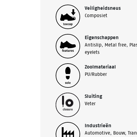
Veiligheidsneus
Composiet
Eigenschappen
Antislip
,
Metal free
,
Pla
eyelets
Zoolmateriaal
PU/Rubber
Sluiting
Veter
Industrieën
Automotive
,
Bouw
,
Tra