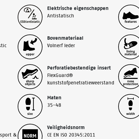
Elektrische eigenschappen
Antistatisch
Bovenmateriaal
stic
Volnerf leder
Perforatiebestendige insert
FlexGuard®
kunststofpenetratieweerstand
Maten
35-48
Veiligheidsnorm
nsport &
CE EN ISO 20345:2011