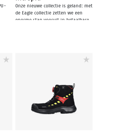
PU-
Onze nieuwe collectie is geland: met
de Eagle collectie zetten we een
enorme stap vooruit in betaalbare
ziet
veiligheidsschoenen. Deze unieke
collectie is ontworpen om de
hoogste veiligheid, comfort en
design te leveren tegen de meest
ast
concurrerende prijs. De Eagle
t de
collectie biedt verschillende soorten
n met
schoenen. Elk paar heeft de nieuw
 voor
ontwikkelde buitenzool met het
ng.
Easy Rolling System® en het
ingenieuze Tunnelsystem®, evenals
een premium voetbed. Het
bovenwerk is gemaakt van het
beste bovenmateriaal en het
ontwerp van de schoen is
bescheiden, maar trendy.