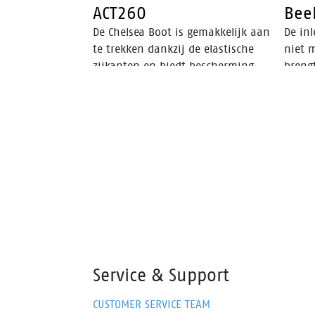
ACT260
Bee
De Chelsea Boot is gemakkelijk aan
De inl
te trekken dankzij de elastische
niet 
zijkanten en biedt bescherming
breng
dankzij de aluminium neus en
binne
FlexGuard® niet-metalen
voork
perforatiebestendige insert.
voetb
Walkline® 3.0-technologie en
loopc
ondersteunende systemen zorgen
vange
voor comfort, waardoor deze
leven
schoen perfect is voor werk en vrije
tijd.
Service & Support
CUSTOMER SERVICE TEAM