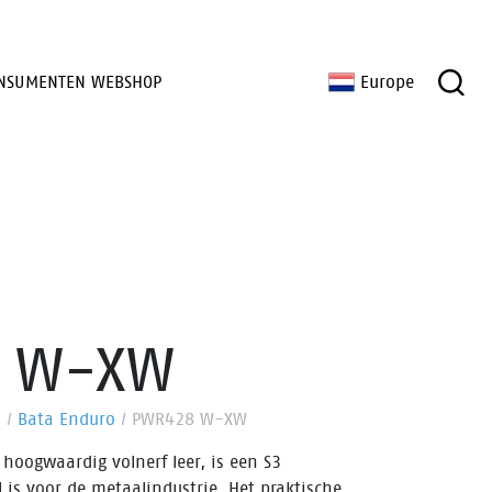
NSUMENTEN WEBSHOP
Europe
 W-XW
n
/
Bata Enduro
/
PWR428 W-XW
hoogwaardig volnerf leer, is een S3
l is voor de metaalindustrie. Het praktische