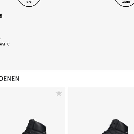
g
,
,
ware
HOENEN