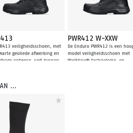
413
PWR412 W-XXW
R413 veiligheidsschoen, met
De Enduro PWR412 is een hoo
zwarte geoliede afwerking en
model veiligheidsschoen met
lhoge ontwerp, valt binnen
Walkline® technologie, en
veiligheidscategorie. Dit
geavanceerde technologieën z
in dat de schoen is uitgerust
Easy Rolling®, Heel Lock Sys
en aluminium neus en een
en Tunnel system®, die allem
VAN …
n antiperforatiezool om
helpen de natuurlijke positie 
ale bescherming te bieden.
de voet te ondersteunen. De
dien is deze schoen uitgerust
PWR412 valt in de S3
eavanceerde technologieën
veiligheidscategorie en heeft 
 Walkline® 3.0, Easy Rolling®,
aluminium neus, een stalen
Lock System® en het Tunnel
penetratiebestendige inzet en
m®, die allemaal bijdragen
PU-slijtvaste neus en is voorz