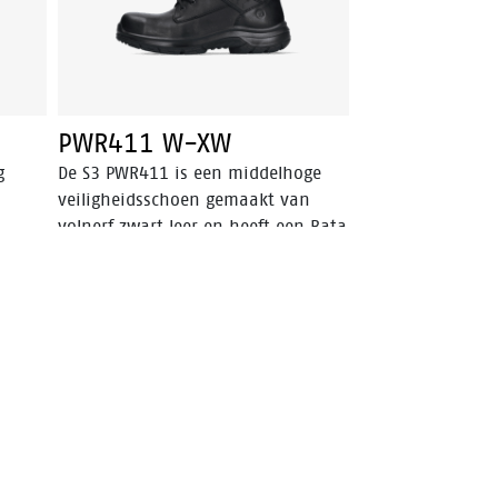
PWR411 W-XW
g
De S3 PWR411 is een middelhoge
veiligheidsschoen gemaakt van
volnerf zwart leer en heeft een Bata
oals
Cool Comfort®-voering om het
tem®
klimaat in de schoen te beheersen.
aal
Deze veiligheidsschoen bevat
van
verschillende geavanceerde
technologieën zoals Walkline® 3.0,
Easy Rolling®, Heel Lock System®
een
en het Tunnel system®, allemaal
ontworpen om de natuurlijke
 een
positie van de voet te
ien
ondersteunen. De schoen heeft een