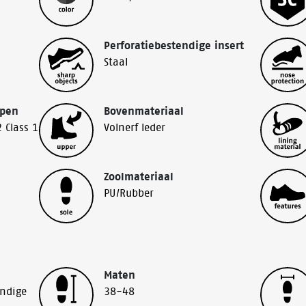
Perforatiebestendige insert
Staal
ppen
Bovenmateriaal
 Class 1
Volnerf leder
Zoolmateriaal
PU/Rubber
Maten
endige
38-48