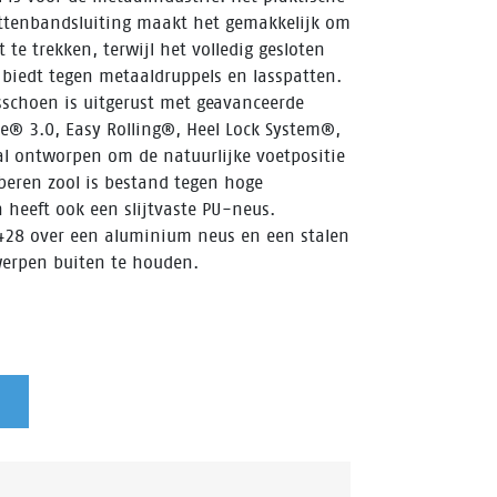
ittenbandsluiting maakt het gemakkelijk om
te trekken, terwijl het volledig gesloten
biedt tegen metaaldruppels en lasspatten.
sschoen is uitgerust met geavanceerde
ne® 3.0, Easy Rolling®, Heel Lock System®,
l ontworpen om de natuurlijke voetpositie
beren zool is bestand tegen hoge
 heeft ook een slijtvaste PU-neus.
428 over een aluminium neus en een stalen
werpen buiten te houden.