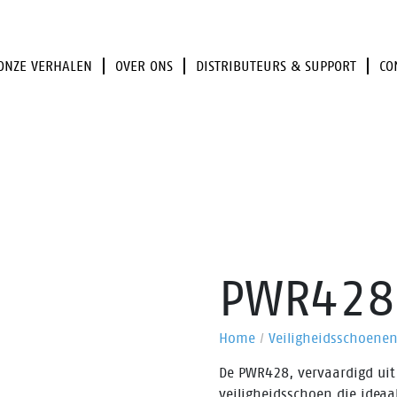
ONZE VERHALEN
OVER ONS
DISTRIBUTEURS & SUPPORT
CO
PWR428
Home
/
Veiligheidsschoene
De PWR428, vervaardigd uit 
veiligheidsschoen die ideaa