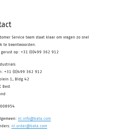
tact
tomer Service team staat klaar om vragen zo snel
jk te beantwoorden.
s gerust op: +31 (0)499 362 912
dustrials
on: +31 (0)499 362 912
plein 1, Bldg 42
C Best
and
7008954
algemeen:
nl.info@bata.com
rders:
nl.order@bata.com