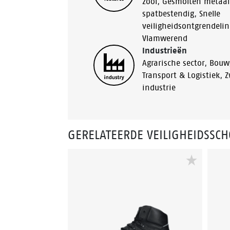
zool
,
Gesmolten metaal
spatbestendig
,
Snelle
veiligheidsontgrendelin
Vlamwerend
Industrieën
Agrarische sector
,
Bouw
Transport & Logistiek
,
Z
industrie
GERELATEERDE VEILIGHEIDSSC