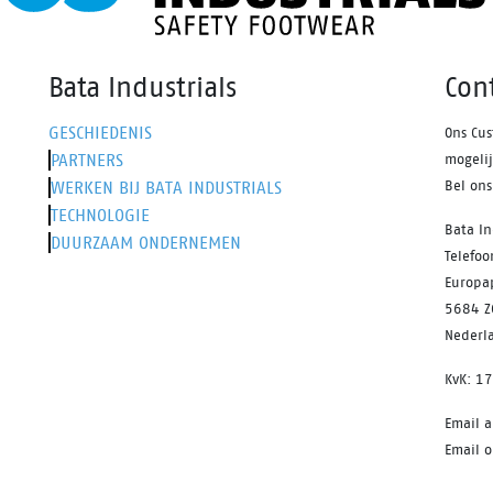
Bata Industrials
Con
GESCHIEDENIS
Ons Cus
PARTNERS
mogeli
WERKEN BIJ BATA INDUSTRIALS
Bel on
TECHNOLOGIE
Bata In
DUURZAAM ONDERNEMEN
Telefo
Europa
5684 Z
Nederl
KvK: 1
Email 
Email o