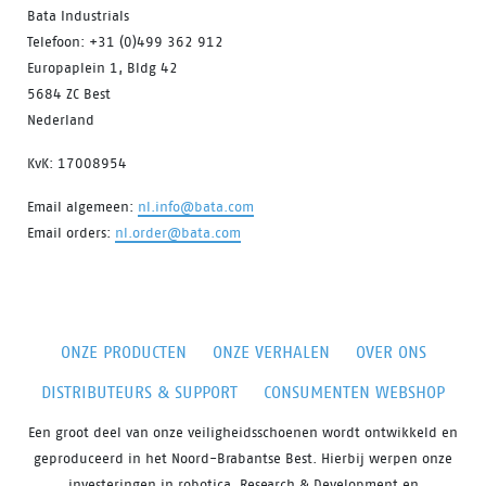
Bata Industrials
Telefoon: +31 (0)499 362 912
Europaplein 1, Bldg 42
5684 ZC Best
Nederland
KvK: 17008954
Email algemeen:
nl.info@bata.com
Email orders:
nl.order@bata.com
ONZE PRODUCTEN
ONZE VERHALEN
OVER ONS
DISTRIBUTEURS & SUPPORT
CONSUMENTEN WEBSHOP
Een groot deel van onze veiligheidsschoenen wordt ontwikkeld en
geproduceerd in het Noord-Brabantse Best. Hierbij werpen onze
investeringen in robotica, Research & Development en