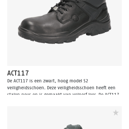
uitstekende grip en stabiliteit.
ACT117
De ACT117 is een zwart, hoog model S2
veiligheidsschoen. Deze veiligheidsschoen heeft een
stalen neus en is gemaakt van volnerf leer. De ACT117
is uitgerust met een PU/PU-zool en een Bata Cool
Comfort®-voering. Odor Control houdt de voeten fris.