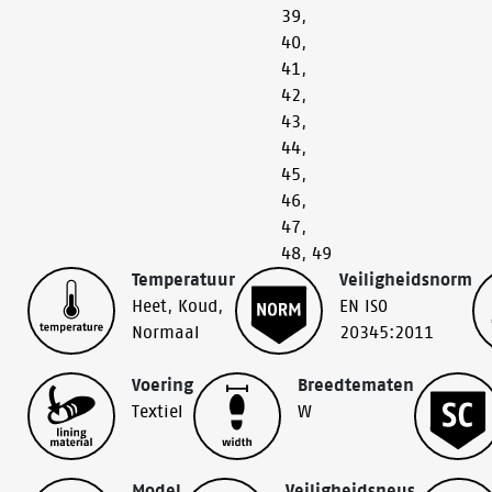
39
,
40
,
41
,
42
,
43
,
44
,
45
,
46
,
47
,
48
,
49
Temperatuur
Veiligheidsnorm
Heet
,
Koud
,
EN ISO
Normaal
20345:2011
Voering
Breedtematen
Textiel
W
Model
Veiligheidsneus