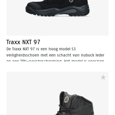
Traxx NXT 97
De Traxx NXT 97 is een hoog model S3
veiligheidsschoen met een schacht van nubuck leder
en een TPU-neusbescherming. Het model is voorzien
van een antipenetratie insert van FlexGuard®
kunststof en een veiligheidsneus van staal. De Bata
Cool comfort®-voering laat de schoen ademen en
Odor Control houdt de voeten fris. De Traxx collectie is
uitgerust met een SRC gecertificeerde QuattroTech®-
TPU-zool die niet alleen erg flexibel is, maar ook veel
demping en schokabsorptie biedt. Met Traxx ben je
verzekerd van een perfecte pasvorm, ultiem comfort,