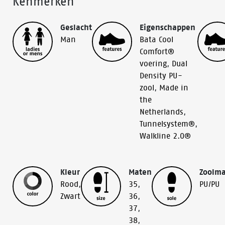
Kenmerken
Geslacht
Eigenschappen
Man
Bata Cool
Comfort®
voering
,
Dual
Density PU-
zool
,
Made in
the
Netherlands
,
Tunnelsystem®
,
Walkline 2.0®
Kleur
Maten
Zoolma
Rood
,
35
,
PU/PU
Zwart
36
,
37
,
38
,