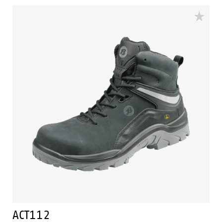
binnendringen. De ACT142 heeft een Bata Cool
Comfort®-voering en schacht van nubuck leder met
PU-neusbescherming. Deze ESD veiligheidsschoen is
uitgerust met een PU/PU-zool. Deze schoen valt
binnen de S3 veiligheidscategorie.
ACT112