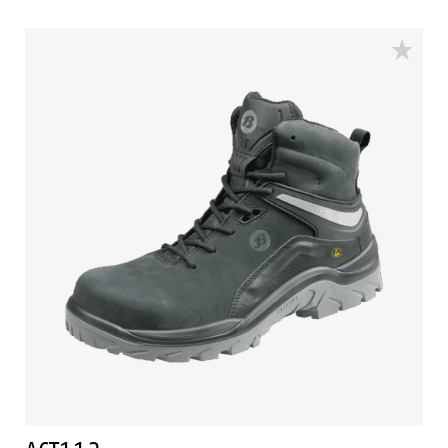
professionals onderweg. Een zachte EVA-middenzool
met schokdemping zorgt voor een hoge mate van
schokabsorptie. In combinatie met een voetbed van
latexschuim, ademend mesh en een lichtgewicht
bovenwerk creëert dit een optimaal klimaat in de
schoen, voor een dag lang comfort.