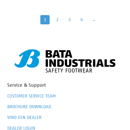
Veilig én comfortabel. Voldoet aan de veiligheidsnorm
EN 531.
1
2
3
4
→
Service & Support
CUSTOMER SERVICE TEAM
BROCHURE DOWNLOAD
VIND EEN DEALER
DEALER LOGIN