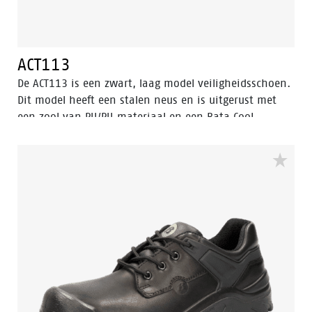
ACT113
De ACT113 is een zwart, laag model veiligheidsschoen.
Dit model heeft een stalen neus en is uitgerust met
een zool van PU/PU materiaal en een Bata Cool
Comfort®-voering. Deze veiligheidsschoen valt binnen
de S2 veiligheidscategorie. Odor Control houdt de
voeten fris.