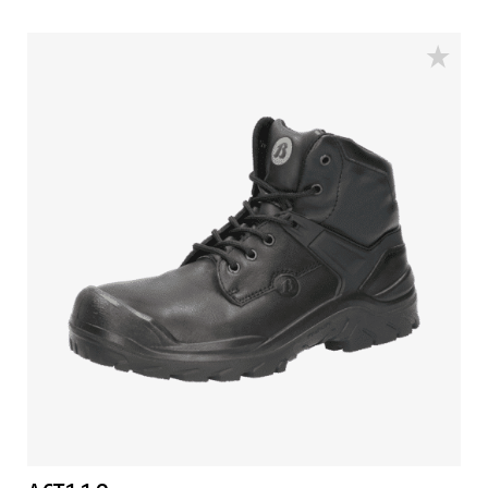
is uitgerust met een PU/PU-zool en een Bata Cool
Comfort®-voering. Odor Control houdt de voeten fris.