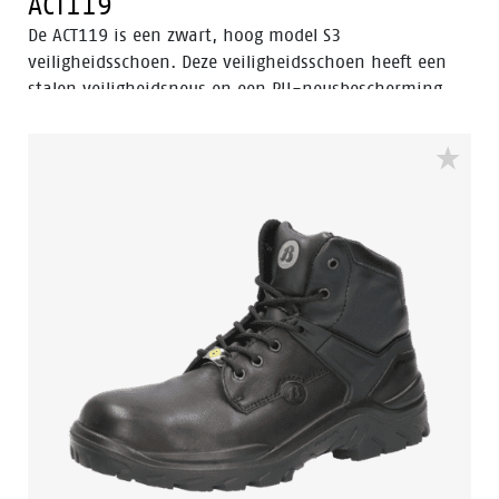
ACT119
De ACT119 is een zwart, hoog model S3
veiligheidsschoen. Deze veiligheidsschoen heeft een
stalen veiligheidsneus en een PU-neusbescherming.
De stalen antipenetratie insert in de ACT119
beschermt de voet tegen het binnendringen van
scherpe voorwerpen. De schoen is voorzien van een
PU/PU-zool, lederen schacht en Bata Cool Comfort®-
voering. Odor Control houdt de voeten fris.