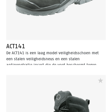
ACT141
De ACT141 is een laag model veiligheidsschoen met
een stalen veiligheidsneus en een stalen
antipenetratie insert die de voet beschermt tegen
scherpe voorwerpen die de zool kunnen
binnendringen. De ACT141 heeft een Bata Cool
Comfort®-voering en schacht van nubuck leder met
PU-neusbescherming. Deze ESD veiligheidsschoen is
uitgerust met een PU/PU-zool en de Walkline® 2.0
technologie. Deze schoen valt binnen de S3
veiligheidscategorie.