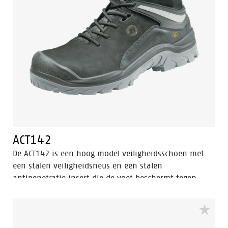
ACT142
De ACT142 is een hoog model veiligheidsschoen met
een stalen veiligheidsneus en een stalen
antipenetratie insert die de voet beschermt tegen
scherpe voorwerpen die de zool kunnen
binnendringen. De ACT142 heeft een Bata Cool
Comfort®-voering en schacht van nubuck leder met
PU-neusbescherming. Deze ESD veiligheidsschoen is