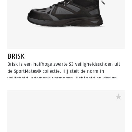
BRISK
Brisk is een halfhoge zwarte S3 veiligheidsschoen uit
de SportMates® collectie. Hij stelt de norm in
veiligheid, ademend vermogen, lichtheid en design,
perfect voor professionals onderweg. Een zachte EVA-
middenzool met schokdemping zorgt voor een hoge
schokabsorptie. In combinatie met een voetbed van
latexschuim, ademend mesh en een lichtgewicht
bovenwerk zorgt dit voor een optimaal klimaat in de
schoen, zodat u de hele dag comfortabel op pad kunt.