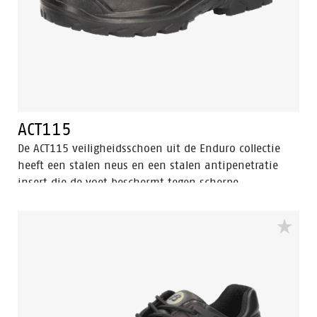
ACT115
De ACT115 veiligheidsschoen uit de Enduro collectie
heeft een stalen neus en een stalen antipenetratie
insert die de voet beschermt tegen scherpe
voorwerpen die de zool kunnen binnendringen. De
ACT115 is een zwart laag model veiligheidsschoen. De
schoen is uitgerust met een zool van PU/PU materiaal
en een Bata Cool Comfort®-voering. Deze
veiligheidsschoen valt binnen de S3
veiligheidscategorie en heeft een extra PU-
neusbescherming.