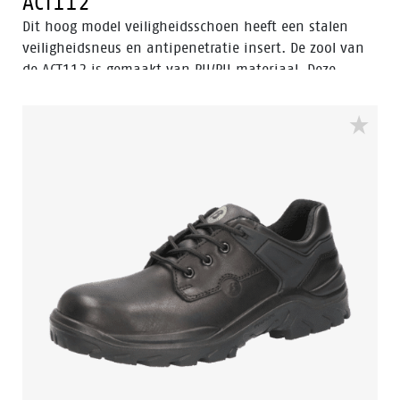
ACT112
Dit hoog model veiligheidsschoen heeft een stalen
veiligheidsneus en antipenetratie insert. De zool van
de ACT112 is gemaakt van PU/PU materiaal. Deze
veiligheidsschoen voldoet aan de ESD norm en is
bestand tegen hitte en kou. De ACT112 is uitgerust met
een schacht van nubuck leder, Bata Cool Comfort®-
voering en Walkline® 2.0 technologie. De ACT112 valt
binnen de S3 veiligheidscategorie.