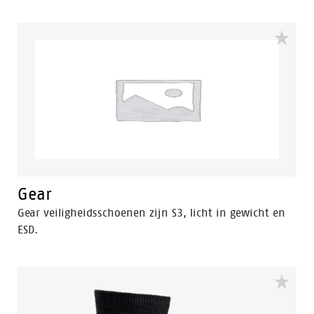
bestand tegen koude en warme temperaturen. De
loopzool van de ACT143 is gemaakt van PU-PU
materiaal. De Bata Cool Comfort® voering regelt het
klimaat in de schoen. De ACT143 is een hoog gesneden
model, in een zwart/rode kleur.
Gear
Gear veiligheidsschoenen zijn S3, licht in gewicht en
ESD.