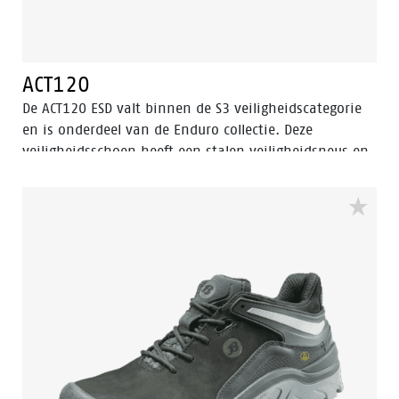
ACT120
De ACT120 ESD valt binnen de S3 veiligheidscategorie
en is onderdeel van de Enduro collectie. Deze
veiligheidsschoen heeft een stalen veiligheidsneus en
antipenetratie insert. De ACT120 is uitgerust met een
PU/PU-zool, lederen schacht en Bata Cool Comfort®-
voering. Odor Control houdt de voeten fris.