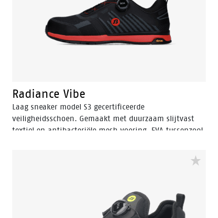
Radiance Vibe
Laag sneaker model S3 gecertificeerde
veiligheidsschoen. Gemaakt met duurzaam slijtvast
textiel en antibacteriële mesh voering. EVA tussenzool,
Vibram rubberen buitenzool en asymmetrisch
gepositioneerd BOA Fit Systeem.