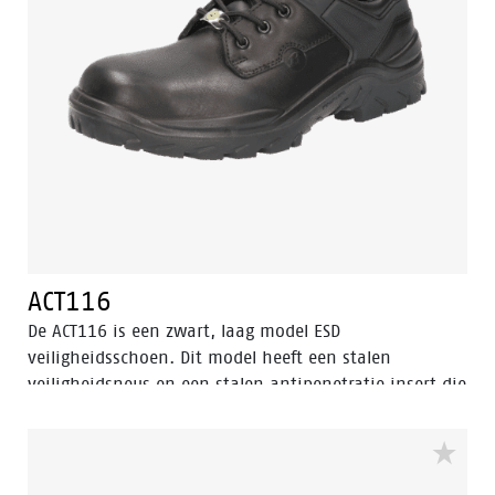
ACT116
De ACT116 is een zwart, laag model ESD
veiligheidsschoen. Dit model heeft een stalen
veiligheidsneus en een stalen antipenetratie insert die
de voet beschermt tegen scherpe voorwerpen die de
zool kunnen binnendringen. De schoen is uitgerust
met een zool van PU/PU materiaal en een Bata Cool
Comfort®-voering. De ACT116 valt binnen de S3