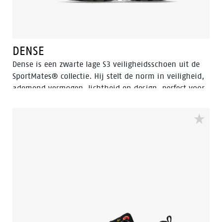
DENSE
Dense is een zwarte lage S3 veiligheidsschoen uit de
SportMates® collectie. Hij stelt de norm in veiligheid,
ademend vermogen, lichtheid en design, perfect voor
professionals onderweg. Een zachte EVA-middenzool
met schokdemping zorgt voor een hoge
schokabsorptie. In combinatie met een voetbed van
latexschuim, ademend mesh en een lichtgewicht
bovenwerk zorgt dit voor een optimaal klimaat in de
schoen, zodat u de hele dag comfortabel op pad kunt.