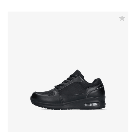
horeca, en de schoonmaak- en kappersbranche.