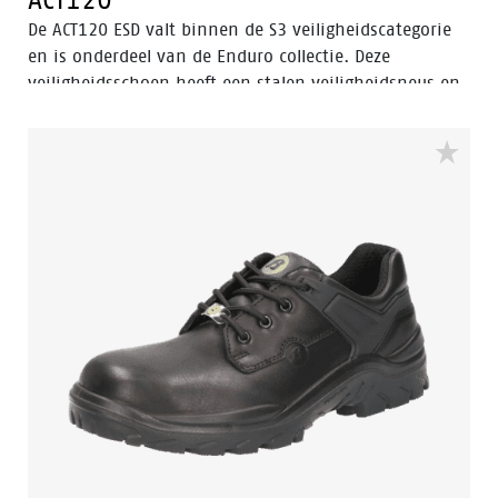
De ACT120 ESD valt binnen de S3 veiligheidscategorie
en is onderdeel van de Enduro collectie. Deze
veiligheidsschoen heeft een stalen veiligheidsneus en
antipenetratie insert. De ACT120 is uitgerust met een
PU/PU-zool, lederen schacht en Bata Cool Comfort®-
voering. Odor Control houdt de voeten fris.