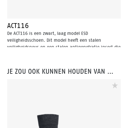
ACT116
De ACT116 is een zwart, laag model ESD
veiligheidsschoen. Dit model heeft een stalen
veiligheidsneus en een stalen antipenetratie insert die
de voet beschermt tegen scherpe voorwerpen die de
zool kunnen binnendringen. De schoen is uitgerust
met een zool van PU/PU materiaal en een Bata Cool
JE ZOU OOK KUNNEN HOUDEN VAN …
Comfort®-voering. De ACT116 valt binnen de S3
veiligheidscategorie. Odor Control houdt de voeten
fris.