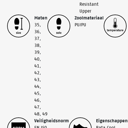
Resistant
Upper
Maten
Zoolmateriaal
35
,
PU/PU
36
,
37
,
38
,
39
,
40
,
41
,
42
,
43
,
44
,
45
,
46
,
47
,
48
,
49
Veiligheidsnorm
Eigenschappen
EN ISO
Bata Cool