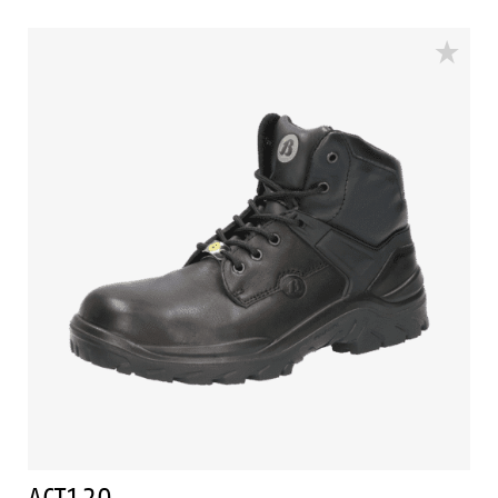
De stalen antipenetratie insert in de ACT119
beschermt de voet tegen het binnendringen van
scherpe voorwerpen. De schoen is voorzien van een
PU/PU-zool, lederen schacht en Bata Cool Comfort®-
voering. Odor Control houdt de voeten fris.
ACT120