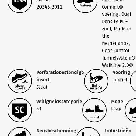
20345:2011
Comfort®
voering
,
Dual
Density PU-
zool
,
Made in
the
Netherlands
,
Odor Control
,
Tunnelsystem®
Walkline 2.0®
Perforatiebestendige
Voering
insert
Textiel
Staal
Veiligheidscategorie
Model
S3
Laag
Neusbescherming
Industrieën