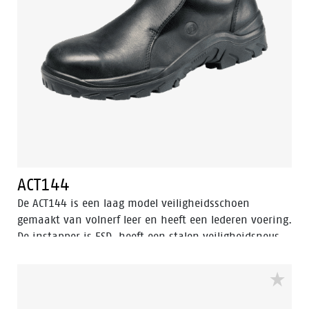
ACT144
De ACT144 is een laag model veiligheidsschoen
gemaakt van volnerf leer en heeft een lederen voering.
De instapper is ESD, heeft een stalen veiligheidsneus,
FlexGuard® kunststof antipenetratie insert en valt
binnen de S3 veiligheidscategorie. De zool van de
ACT144 is gemaakt van PU-PU en is SRC gecertificeerd.
Deze veiligheidsschoen is bestand tegen hete en koude