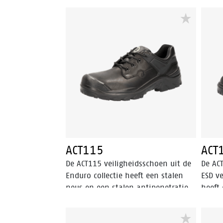
voering. EVA tussenzool, Vibram
rubberen buitenzool en
asymmetrisch gepositioneerd BOA
Fit Systeem.
ACT115
ACT
De ACT115 veiligheidsschoen uit de
De AC
Enduro collectie heeft een stalen
ESD v
neus en een stalen antipenetratie
heeft 
insert die de voet beschermt tegen
een st
scherpe voorwerpen die de zool
de vo