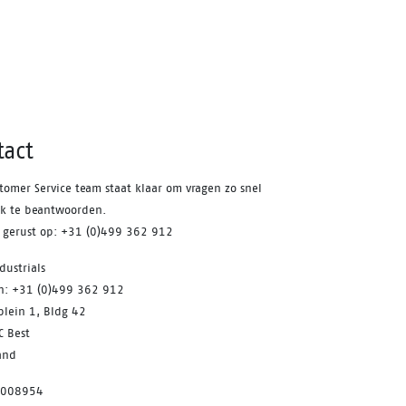
ls en
ot
en
en om
tact
als
gende
tomer Service team staat klaar om vragen zo snel
t
jk te beantwoorden.
s de
s gerust op: +31 (0)499 362 912
sche
dustrials
on: +31 (0)499 362 912
plein 1, Bldg 42
C Best
and
7008954