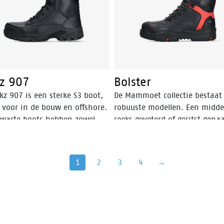
kz 907
Bolster
kz 907 is een sterke S3 boot,
De Mammoet collectie bestaat 
l voor in de bouw en offshore.
robuuste modellen. Een midde
zwarte boots hebben zowel
reeks geveterd of geritst gen
ts als veters, zodat ze
de Mammoet Anchor en Which
ijk snel zijn uit te trekken.
hoog gesneden model, de Ma
Bolster, ook verkrijgbaar met 
1
2
3
4
→
of rits. En last but not least d
Mammoet Barge laars. De colle
wordt aangevuld met hoogwa
Mammoet-sokken. Het nieuws
assortiment veiligheidsschoe