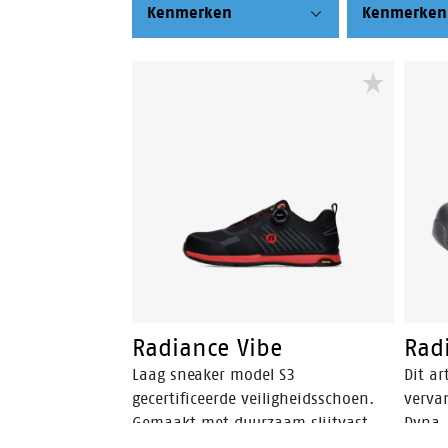
Kenmerken
Kenmerken
Radiance Vibe
Rad
Laag sneaker model S3
Dit ar
gecertificeerde veiligheidsschoen.
verva
Gemaakt met duurzaam slijtvast
Dyna.
textiel en antibacteriële mesh