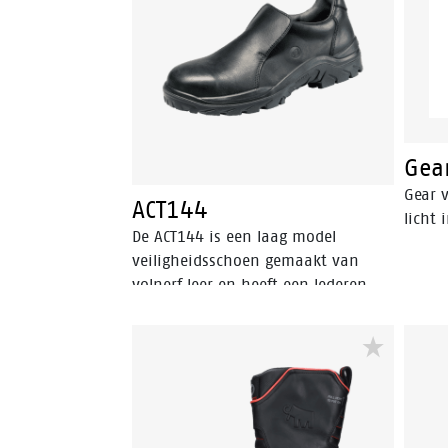
Bata Cool Comfort®-voering. Odor
een B
Control houdt de voeten fris.
schac
neusb
veilig
een P
techn
binnen
Gea
Gear v
ACT144
licht 
De ACT144 is een laag model
veiligheidsschoen gemaakt van
volnerf leer en heeft een lederen
voering. De instapper is ESD, heeft
een stalen veiligheidsneus,
FlexGuard® kunststof
antipenetratie insert en valt
binnen de S3 veiligheidscategorie.
De zool van de ACT144 is gemaakt