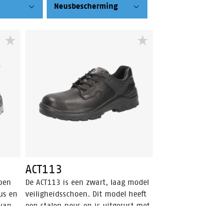
Neusbescherming
ACT113
hoen
De ACT113 is een zwart, laag model
us en
veiligheidsschoen. Dit model heeft
 van
een stalen neus en is uitgerust met
PU
een zool van PU/PU materiaal en