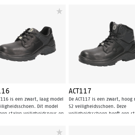
materiaal. Deze veiligheidssc
voldoet aan de ESD norm en i
bestand tegen hitte en kou. D
ACT112 is uitgerust met een s
van nubuck leder, Bata Cool
Comfort®-voering en Walklin
technologie. De ACT112 valt b
de S3 veiligheidscategorie.
116
ACT117
T116 is een zwart, laag model
De ACT117 is een zwart, hoog
eiligheidsschoen. Dit model
S2 veiligheidsschoen. Deze
een stalen veiligheidsneus en
veiligheidsschoen heeft een s
alen antipenetratie insert die
neus en is gemaakt van volne
et beschermt tegen scherpe
leer. De ACT117 is uitgerust m