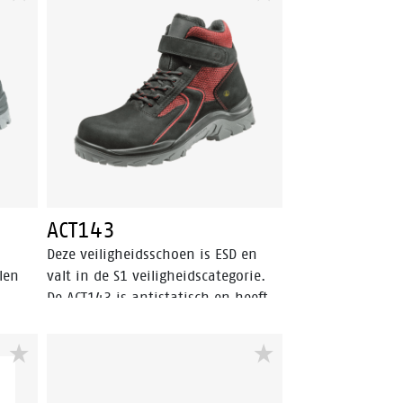
antipenetratie insert in de ACT119
ol
beschermt de voet tegen het
binnendringen van scherpe
voorwerpen. De schoen is voorzien
van een PU/PU-zool, lederen
schacht en Bata Cool Comfort®-
voering. Odor Control houdt de
voeten fris.
ACT143
Deze veiligheidsschoen is ESD en
len
valt in de S1 veiligheidscategorie.
De ACT143 is antistatisch en heeft
oet
een stalen neus. Deze
veiligheidsschoen is bestand tegen
en
koude en warme temperaturen. De
ft
loopzool van de ACT143 is gemaakt