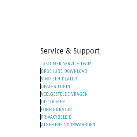
profiteren maximaal van hun
wereldwijde voetafdruk. Des te meer
reden om de krachten te bundelen.
De Mammoet-collectie bestaat uit 4
modellen. Een middelhoge reeks
geveterd of geritst genaamd de
Mammoet Anchor en Which. Een
Service & Support
hoog gesneden model, de Mammoet
Bolster, ook verkrijgbaar met veter
CUSTOMER SERVICE TEAM
of rits. En last but not least de
BROCHURE DOWNLOAD
robuuste Mammoet Barge laars. De
VIND EEN DEALER
collectie wordt aangevuld met
DEALER LOGIN
hoogwaardige Mammoet-sokken.
VEELGESTELDE VRAGEN
DISCLAIMER
CONFIGURATOR
PRIVACYBELEID
ALGEMENE VOORWAARDEN