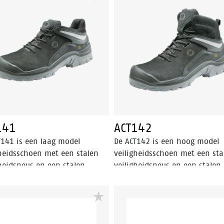
erpen die de zool kunnen
PU/PU-zool en een Bata Cool
ndringen. De schoen is
Comfort®-voering. Odor Contr
rust met een zool van PU/PU
houdt de voeten fris.
iaal en een Bata Cool
rt®-voering. De ACT116 valt
 de S3 veiligheidscategorie.
ontrol houdt de voeten fris.
141
ACT142
T141 is een laag model
De ACT142 is een hoog model
gheidsschoen met een stalen
veiligheidsschoen met een sta
gheidsneus en een stalen
veiligheidsneus en een stalen
netratie insert die de voet
antipenetratie insert die de v
ermt tegen scherpe
beschermt tegen scherpe
erpen die de zool kunnen
voorwerpen die de zool kunn
ndringen. De ACT141 heeft
binnendringen. De ACT142 hee