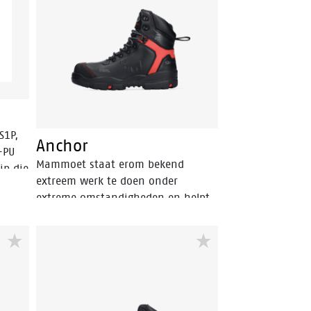
ng en
van PU-PU materiaal. De Bata Cool
 PU-
Comfort® voering regelt het klimaat
in de schoen. De ACT143 is een
 met
hoog gesneden model, in een
alt
zwart/rode kleur.
rie.
S1P,
Anchor
-PU
Mammoet staat erom bekend
ip die
extreem werk te doen onder
en
extreme omstandigheden en helpt
klanten de bouwefficiëntie te
verbeteren en de up-time van
fabrieken en installaties te
optimaliseren. Daartoe biedt
Mammoet oplossingen voor het
heffen, transporteren en installeren