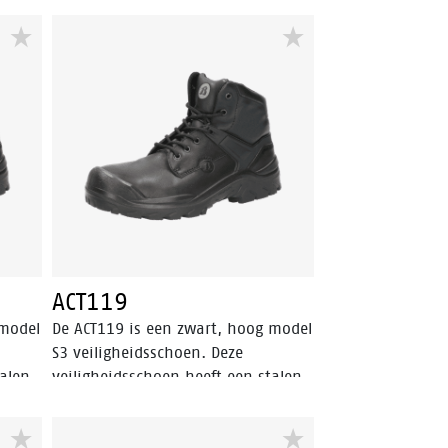
hoen
een Bata Cool Comfort®-voering.
s
Deze veiligheidsschoen valt binnen
e
de S2 veiligheidscategorie. Odor
chacht
Control houdt de voeten fris.
e® 2.0
innen
ACT119
 model
De ACT119 is een zwart, hoog model
S3 veiligheidsschoen. Deze
talen
veiligheidsschoen heeft een stalen
rf
veiligheidsneus en een PU-
et een
neusbescherming. De stalen