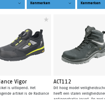
Kenmerken
Kenmerken
iance Vigor
ACT112
tikel is uitlopend. Het
Dit hoog model veiligheidssc
ngende artikel is de Radiance
heeft een stalen veiligheidsne
antipenetratie insert. De zool
de ACT112 is gemaakt van PU/