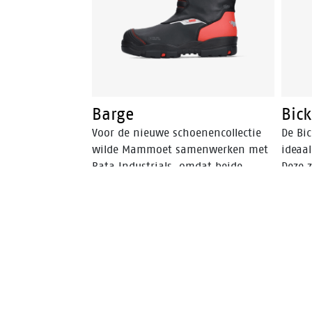
van PU-PU en is SRC gecertificeerd.
Deze veiligheidsschoen is bestand
tegen hete en koude temperaturen.
Barge
Bic
Voor de nieuwe schoenencollectie
De Bic
wilde Mammoet samenwerken met
ideaa
Bata Industrials, omdat beide
Deze 
bedrijven een duidelijk
een ri
gemeenschappelijk doel hebben:
makkel
professionals de beste veiligheid
bieden die er is. Beide bedrijven
hebben een lange geschiedenis als
wereldleider in hun vakgebied,
allebei de hoofdkantoren bevinden
zich in Nederland en beide