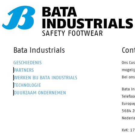
van Mammoet is getest door
mammoet's eigen professiona
goedgekeurd met betrekking t
kwaliteit, comfort, veiligheid 
functionaliteit. De complete
schoenencollectie is ontworp
te voldoen aan de hoogste
Bata Industrials
Con
verwachtingen van profession
die werken in de meest uitda
GESCHIEDENIS
Ons Cus
omgevingen en onder de mees
PARTNERS
mogeli
extreme omstandigheden zoal
WERKEN BIJ BATA INDUSTRIALS
Bel on
(zware) industrie,
TECHNOLOGIE
stroomopwekking, petrochemi
Bata In
DUURZAAM ONDERNEMEN
en offshore-locaties.
Telefo
Europa
5684 Z
Nederl
KvK: 1