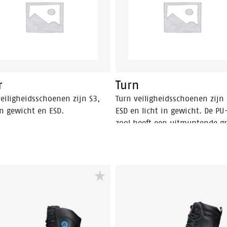
ata Cool Comfort®-voering en
een Bata Cool Comfort®-voeri
ht van nubuck leder met PU-
schacht van nubuck leder met
escherming. Deze ESD
neusbescherming. Deze ESD
heidsschoen is uitgerust met
veiligheidsschoen is uitgerust
U/PU-zool en de Walkline® 2.0
een PU/PU-zool. Deze schoen v
ologie. Deze schoen valt
binnen de S3 veiligheidscatego
 de S3 veiligheidscategorie.
r
Turn
eiligheidsschoenen zijn S3,
Turn veiligheidsschoenen zijn 
in gewicht en ESD.
ESD en licht in gewicht. De PU
zool heeft een uitmuntende gr
ver over de SRC normering he
gaat.