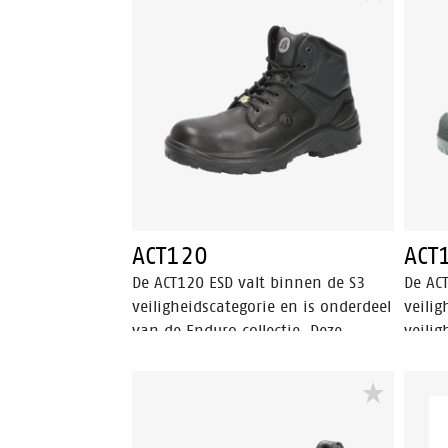
kunnen binnendringen. De ACT115
voorw
is een zwart laag model
binne
veiligheidsschoen. De schoen is
uitge
uitgerust met een zool van PU/PU
mater
materiaal en een Bata Cool
Comfo
Comfort®-voering. Deze
binnen
veiligheidsschoen valt binnen de S3
Odor C
veiligheidscategorie en heeft een
extra PU-neusbescherming.
ACT120
ACT
De ACT120 ESD valt binnen de S3
De AC
veiligheidscategorie en is onderdeel
veili
van de Enduro collectie. Deze
veili
veiligheidsschoen heeft een stalen
antipe
veiligheidsneus en antipenetratie
besch
insert. De ACT120 is uitgerust met
voorw
een PU/PU-zool, lederen schacht en
binne