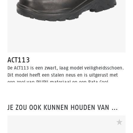
ACT113
De ACT113 is een zwart, laag model veiligheidsschoen.
Dit model heeft een stalen neus en is uitgerust met
een zool van PU/PU materiaal en een Bata Cool
Comfort®-voering. Deze veiligheidsschoen valt binnen
de S2 veiligheidscategorie. Odor Control houdt de
voeten fris.
JE ZOU OOK KUNNEN HOUDEN VAN …