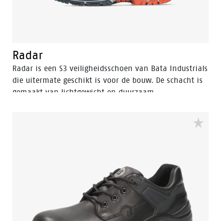
Radar
Radar is een S3 veiligheidsschoen van Bata Industrials
die uitermate geschikt is voor de bouw. De schacht is
gemaakt van lichtgewicht en duurzaam
microfiber. Door de lichte, ademende materialen is de
Nova-collectie zeer prettig te dragen. Daardoor blijf je
je de hele dag op en top energiek voelen, waar je ook
aan het werk bent.