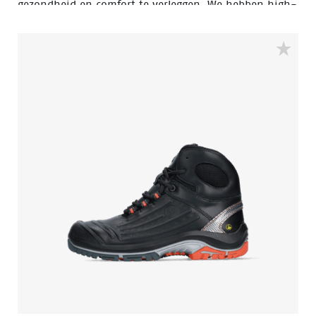
gezondheid en comfort te verleggen. We hebben high-
tech microfiber materialen en ademende stoffen
gecombineerd met een flexibele, TPU Quattrotech® en
Walkline® 2.0-zool om een schoen te creëren die is
ontworpen voor veiligheid en er tegelijk ultra-stylish
uitziet. Door de lichte, ademende materialen is de
Nova-collectie zeer prettig te dragen. Daardoor blijf je
je de hele dag op en top energiek voelen, waar je ook
aan het werk bent.