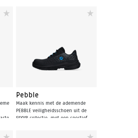
Pebble
ieme
Maak kennis met de ademende
PEBBLE veiligheidsschoen uit de
warte
FAYVR collectie, met een sportief
ontwerp en ventilatiegaten geeft
deze schoen het beste comfort.