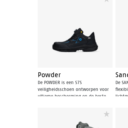
perforatiebestendige insert.
een a
Walkline® 3.0-technologie en
een F
ondersteunende systemen zorgen
om je
voor comfort, waardoor deze
rebou
schoen perfect is voor werk en vrije
uitzo
tijd.
comfo
POLIY
hij ee
ESD-ve
De ho
Sand.
Powder
San
De POWDER is een S7S
De SA
veiligheidsschoen ontworpen voor
flexib
ultieme bescherming en de beste
lichtg
flexibele pasvorm. De schoen is
hoge 
voorzien van een HDry membraan,
enkel
waardoor hij waterafstotend is, en
schoe
het robuuste BOA® Fit System zorgt
veili