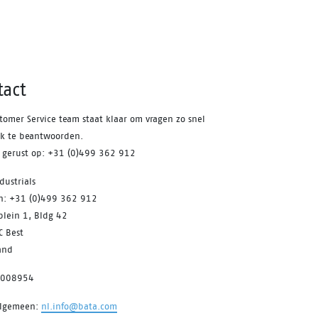
tact
tomer Service team staat klaar om vragen zo snel
jk te beantwoorden.
s gerust op: +31 (0)499 362 912
dustrials
on: +31 (0)499 362 912
plein 1, Bldg 42
C Best
and
7008954
algemeen:
nl.info@bata.com