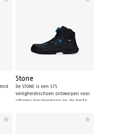
j de
Ontworpen voor lichte industrie en
. De
logistiek. Deze schoen uit de S1PS-
categorie combineert de pasvorm
ard
van een sneaker met essentiële
en
veiligheidsfuncties, zoals een
PU-
aluminium veiligheidsneus, een
PU-zool met rebound voor meer
e
schokabsorptie en een FlexGuard
antiperforatiezool. Geniet van
ademend, lichtgewicht, flexibel en
schokabsorberend schoeisel dat
Stone
flexibel en duurzaam is gemaakt.
 mid
De STONE is een S7S
veiligheidsschoen ontworpen voor
ultieme bescherming en de beste
beide
flexibele pasvorm. De schoen is
n hoge
voorzien van een HDry membraan,
. Dit
waardoor hij waterafstotend is, en
mt
het robuuste BOA® Fit System zorgt