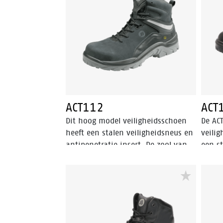
voor een snel en eenvoudig
antip
instelbare pasvorm. Met een
veili
FlexGuard antiperforatiezool en een
zool z
aluminium veiligheidsneus is dit
schok
lage zwarte model met Bata blauwe
pasvo
details ideaal voor natte
inlegz
buitenomgevingen. In de collectie
S3S-ce
hebben we ook een hoog model
(Elect
met dezelfde eigenschappen,
varian
ACT112
ACT
genaamd Stone.
Dit hoog model veiligheidsschoen
De AC
heeft een stalen veiligheidsneus en
veilig
antipenetratie insert. De zool van
een st
de ACT112 is gemaakt van PU/PU
een z
materiaal. Deze veiligheidsschoen
een B
voldoet aan de ESD norm en is
Deze 
bestand tegen hitte en kou. De
de S2 
ACT112 is uitgerust met een schacht
Contro
van nubuck leder, Bata Cool