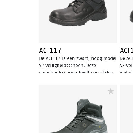
Comfort®-voering en Walkline® 2.0
technologie. De ACT112 valt binnen
de S3 veiligheidscategorie.
ACT117
ACT
De ACT117 is een zwart, hoog model
De AC
S2 veiligheidsschoen. Deze
S3 ve
veiligheidsschoen heeft een stalen
veili
neus en is gemaakt van volnerf
veili
leer. De ACT117 is uitgerust met een
neusb
PU/PU-zool en een Bata Cool
antipe
Comfort®-voering. Odor Control
besch
houdt de voeten fris.
binne
voorw
van e
schac