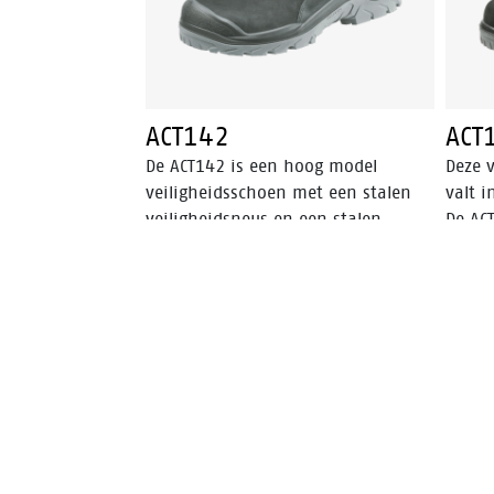
voeri
voeten
ACT142
ACT
De ACT142 is een hoog model
Deze v
veiligheidsschoen met een stalen
valt i
veiligheidsneus en een stalen
De ACT
antipenetratie insert die de voet
een s
beschermt tegen scherpe
veili
voorwerpen die de zool kunnen
koude
binnendringen. De ACT142 heeft
loopz
een Bata Cool Comfort®-voering en
van P
schacht van nubuck leder met PU-
Comfo
neusbescherming. Deze ESD
in de
veiligheidsschoen is uitgerust met
hoog 
een PU/PU-zool. Deze schoen valt
zwart/
binnen de S3 veiligheidscategorie.