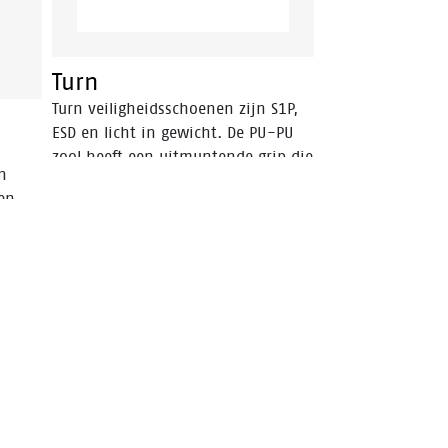
een PU/PU-zool en de Walkline® 2.0
technologie. Deze schoen valt
binnen de S3 veiligheidscategorie.
Turn
Turn veiligheidsschoenen zijn S1P,
ESD en licht in gewicht. De PU-PU
zool heeft een uitmuntende grip die
n
ver over de SRC normering heen
ren
gaat.
eeft
rie.
aakt
eerd.
tand
uren.