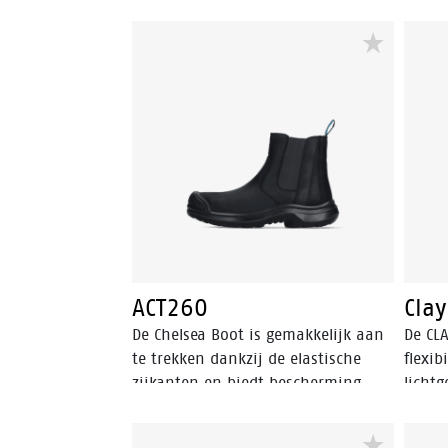
ACT260
Clay
De Chelsea Boot is gemakkelijk aan
De CL
te trekken dankzij de elastische
flexib
zijkanten en biedt bescherming
lichtg
dankzij de aluminium neus en
lage 
FlexGuard® niet-metalen
geen 