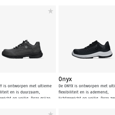
Onyx
AY is ontworpen met ultieme
De ONYX is ontworpen met ult
iliteit en is duurzaam,
flexibiliteit en is ademend,
ewicht en veilig. Deze grijze
lichtgewicht en veilig. Deze z
schoen heeft Odor Control dus
microvezelschoen heeft
zweetvoeten. De schoen heeft
ventilatiegaten voor het beste