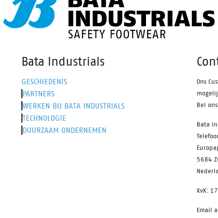
Bata Industrials
Con
GESCHIEDENIS
Ons Cus
PARTNERS
mogeli
WERKEN BIJ BATA INDUSTRIALS
Bel on
TECHNOLOGIE
Bata In
DUURZAAM ONDERNEMEN
Telefo
Europa
5684 Z
Nederl
KvK: 1
Email 