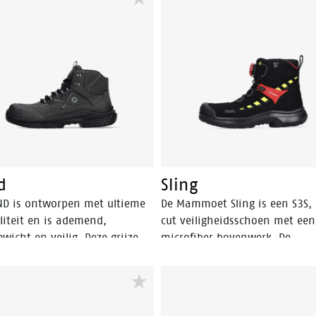
luminium veiligheidsneus en
ademend vermogen en dankzi
lexGuard antiperforatiezool
Odor Control geen zweetvoeten
 voeten veilig te houden. De
schoen heeft een aluminium
nd PU-zool zorgt voor
veiligheidsneus en een FlexGu
nderlijke schokdemping en een
antiperforatiezool om je voet
rtabele pasvorm dankzij de
veilig te houden. De rebound 
OU inlegzool. Bovendien heeft
zool voor uitzonderlijke
n S3S-certificering en is hij
schokdemping en comfortabel
ilig (Electrostatic Discharge).
pasvorm dankzij de POLIYOU
ge variant van dit model is de
inlegzool.
d
Sling
ND is ontworpen met ultieme
De Mammoet Sling is een S3S,
iliteit en is ademend,
cut veiligheidsschoen met een
ewicht en veilig. Deze grijze
microfiber bovenwerk. De
schoen heeft ook oogjes bij de
tussenzool en buitenzool zijn 
 voor een betere pasvorm. De
van PU, een materiaal dat ee
n heeft een aluminium
mate van schokabsorptie heeft
gheidsneus en een FlexGuard
zorgt voor comfort en voorko