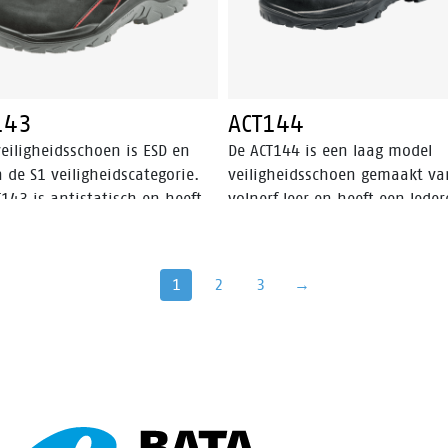
ng. Odor Control houdt de
 fris.
143
ACT144
eiligheidsschoen is ESD en
De ACT144 is een laag model
n de S1 veiligheidscategorie.
veiligheidsschoen gemaakt va
143 is antistatisch en heeft
volnerf leer en heeft een lede
talen neus. Deze
voering. De instapper is ESD, h
gheidsschoen is bestand tegen
een stalen veiligheidsneus,
 en warme temperaturen. De
FlexGuard® kunststof
1
2
3
→
ool van de ACT143 is gemaakt
antipenetratie insert en valt
U-PU materiaal. De Bata Cool
binnen de S3 veiligheidscatego
rt® voering regelt het klimaat
De zool van de ACT144 is gem
 schoen. De ACT143 is een
van PU-PU en is SRC gecertific
gesneden model, in een
Deze veiligheidsschoen is bes
rode kleur.
tegen hete en koude temperat