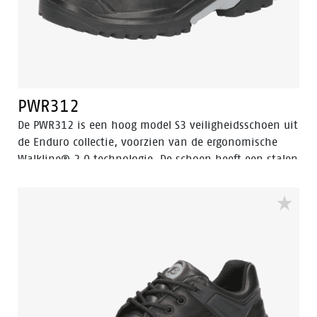
PWR312
De PWR312 is een hoog model S3 veiligheidsschoen uit
de Enduro collectie, voorzien van de ergonomische
Walkline® 2.0 technologie. De schoen heeft een stalen
veiligheidsneus, een stalen antipenetratie insert en
een PU-neusbescherming. De SRC gecertificeerde zool
is gemaakt van PU/rubber (TriTech Plus®) wat deze
schoen bestand maakt tegen extreme hitte en
brandstof. De PWR312 heeft een schacht van volnerf
leer en Bata Cool Comfort®-voering. De voeten blijven
fris dankzij Odor Control.