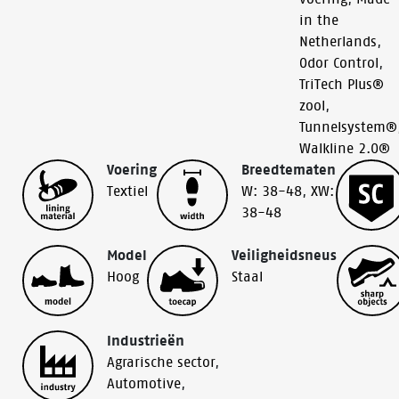
in the
Netherlands
,
Odor Control
,
TriTech Plus®
zool
,
Tunnelsystem®
Walkline 2.0®
Voering
Breedtematen
Textiel
W: 38-48
,
XW:
38-48
Model
Veiligheidsneus
Hoog
Staal
Industrieën
Agrarische sector
,
Automotive
,