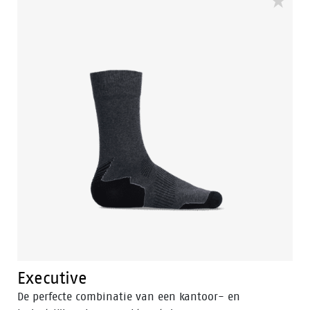
grip dankzij het bredere en diepere profiel. Ondanks
zijn robuustheid is de PWR collectie voorzien van de
ergonomische Walkline® 2.0 technologie om
vermoeidheid te helpen voorkomen je de hele dag op
de benen te houden. Odor Control houdt de voeten
fris.
Executive
De perfecte combinatie van een kantoor- en