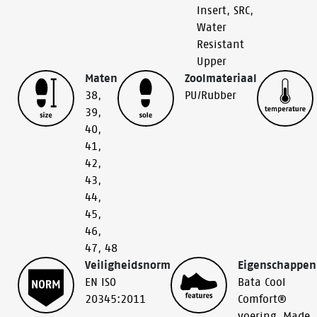
Insert
,
SRC
,
Water
Resistant
Upper
Maten
Zoolmateriaal
38
,
PU/Rubber
39
,
40
,
41
,
42
,
43
,
44
,
45
,
46
,
47
,
48
Veiligheidsnorm
Eigenschappen
EN ISO
Bata Cool
20345:2011
Comfort®
voering
,
Made