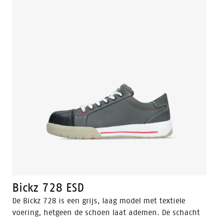
van deze veiligheidsschoen is hittebestendig en
gemaakt van rubber met antislip technologie.
Bickz 728 ESD
De Bickz 728 is een grijs, laag model met textiele
voering, hetgeen de schoen laat ademen. De schacht