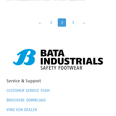
en schokabsorptie biedt. Je hebt daardoor
gegarandeerd uitstekende grip en stabiliteit.
←
1
2
3
→
Service & Support
CUSTOMER SERVICE TEAM
BROCHURE DOWNLOAD
VIND EEN DEALER