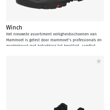
Winch
Het nieuwste assortiment veiligheidsschoenen van
Mammoet is getest door mammoet's professionals en
goedgekeurd met betrekking tot kwaliteit, comfort,
veiligheid en functionaliteit. De complete
schoenencollectie is ontworpen om te voldoen aan de
hoogste verwachtingen van professionals die werken
in de meest uitdagende omgevingen en onder de
meest extreme omstandigheden zoals de (zware)
industrie, stroomopwekking, petrochemische en
offshore-locaties. Voor de nieuwe schoenencollectie
wilde Mammoet samenwerken met Bata Industrials,
omdat beide bedrijven een duidelijk
gemeenschappelijk doel hebben: professionals de