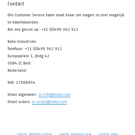
Contact
Ons Customer Service team staat klaar om vragen zo snel mogelijk
te beantwoorden.
Bel ons gerust op: +31 (0)499 362 912
Bata Industrials
Telefoon: +31 (0)499 362 912
Europaplein 1, Bldg 42
5684 ZC Best
Nederland
KvK: 17008954
Email algemeen:
nl.info@bata.com
Email orders:
nl.order@bata.com
ONZE PRODUCTEN
ONZE VERHALEN
OVER ONS