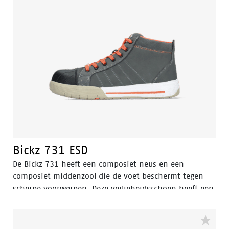
Bickz 731 ESD
De Bickz 731 heeft een composiet neus en een
composiet middenzool die de voet beschermt tegen
scherpe voorwerpen. Deze veiligheidsschoen heeft een
PU neusbescherming om het Nubuck leer te
beschermen. De voering van de Bickz 731 is gemaakt
van textiel wat de schoen laat ademen. De loopzool