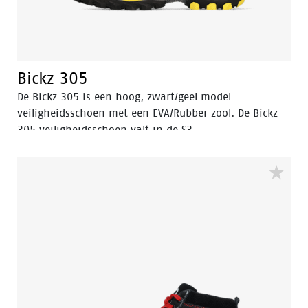
Bickz 305
De Bickz 305 is een hoog, zwart/geel model
veiligheidsschoen met een EVA/Rubber zool. De Bickz
305 veiligheidsschoen valt in de S3
veiligheidscategorie wat betekent dat de
veiligheidsschoen antistatisch is, een composiet neus,
composiet antipenetratie insert heeft. De schacht van
de Bickz 305 is gemaakt van Volnerf leer. Deze
veiligheidsschoen heeft een hitte bestendige loopzool.