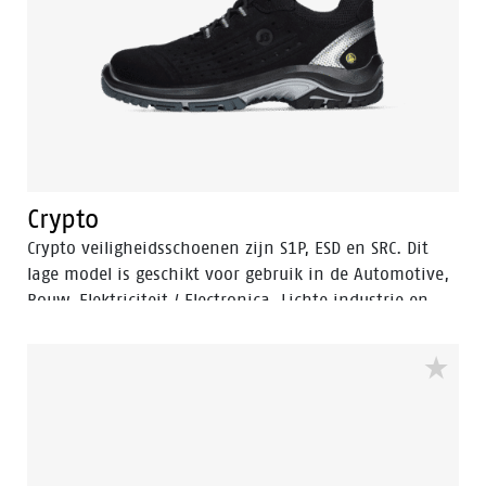
beste veiligheid bieden die er is. Beide bedrijven
hebben een lange geschiedenis als wereldleider in hun
vakgebied, beide hoofdkantoren bevinden zich in
Nederland en beide profiteren maximaal van de
wereldwijde voetafdruk. Des te meer reden om de
krachten te bundelen.
Crypto
Crypto veiligheidsschoenen zijn S1P, ESD en SRC. Dit
lage model is geschikt voor gebruik in de Automotive,
Bouw, Elektriciteit / Electronica, Lichte industrie en
Logistiek.