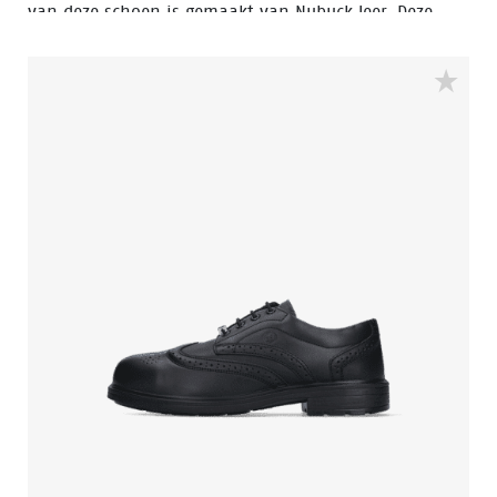
van deze schoen is gemaakt van Nubuck leer. Deze
veiligheidsschoen valt in de S3 veiligheidscategorie. De
Bickz 728 heeft een composiete neus en een
composiete middenzool. Deze veiligheidsschoenen zijn
volledig metaal vrij.