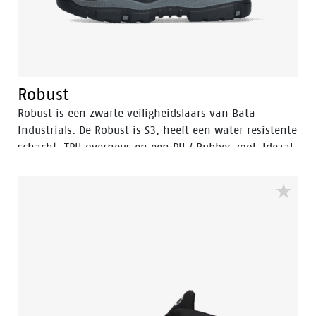
Robust
Robust is een zwarte veiligheidslaars van Bata
Industrials. De Robust is S3, heeft een water resistente
schacht, TPU overneus en een PU / Rubber zool. Ideaal
voor ruige werkomstandigheden.