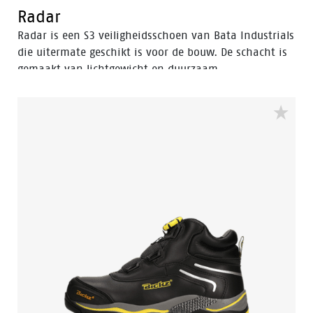
Radar
Radar is een S3 veiligheidsschoen van Bata Industrials
die uitermate geschikt is voor de bouw. De schacht is
gemaakt van lichtgewicht en duurzaam
microfiber. Door de lichte, ademende materialen is de
Nova-collectie zeer prettig te dragen. Daardoor blijf je
je de hele dag op en top energiek voelen, waar je ook
aan het werk bent.