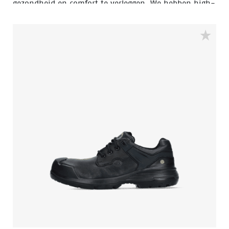
gezondheid en comfort te verleggen. We hebben high-
tech microfiber materialen en ademende stoffen
gecombineerd met een flexibele, TPU Quattrotech® en
Walkline® 2.0-zool om een schoen te creëren die is
ontworpen voor veiligheid en er tegelijk ultra-stylish
uitziet. Door de lichte, ademende materialen is de
Nova-collectie zeer prettig te dragen. Daardoor blijf je
je de hele dag op en top energiek voelen, waar je ook
aan het werk bent.