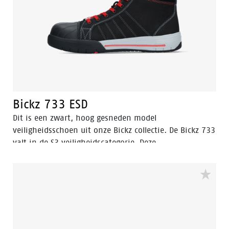
Bickz 733 ESD
Dit is een zwart, hoog gesneden model
veiligheidsschoen uit onze Bickz collectie. De Bickz 733
valt in de S3 veiligheidscategorie. Deze
veiligheidsschoen heeft een composiet neus en een
composiet middenzool. Dit beschermt de voet tegen
penetratie van scherpe voorwerpen. De textiele
voering zorgt ervoor dat de veiligheidsschoen kan
ademen. De rubberen loopzool van de Bickz 733 heeft
een antislip profiel.