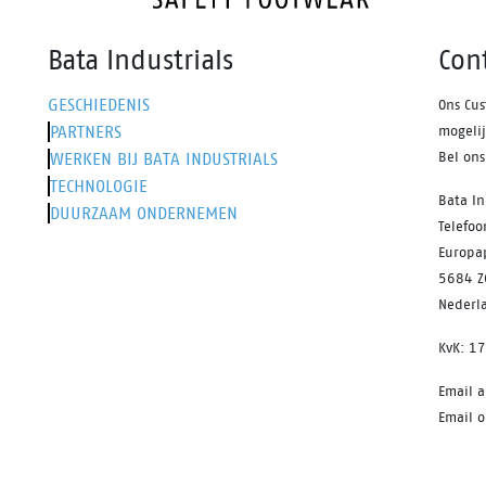
Bata Industrials
Con
GESCHIEDENIS
Ons Cus
PARTNERS
mogeli
WERKEN BIJ BATA INDUSTRIALS
Bel on
TECHNOLOGIE
Bata In
DUURZAAM ONDERNEMEN
Telefo
Europa
5684 Z
Nederl
KvK: 1
Email 
Email o