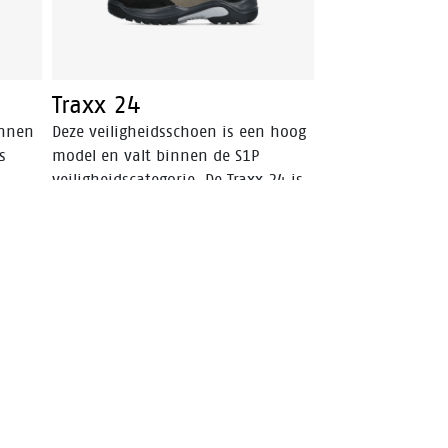
Traxx 24
innen
Deze veiligheidsschoen is een hoog
s
model en valt binnen de S1P
veiligheidscategorie. De Traxx 24 is
3
gemaakt van Nubuck leer en heeft
ng
een Bata Ventair® voering om het
ing
klimaat in de schoen te regelen.
de