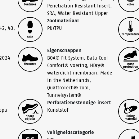
Penetration Resistant Insert
,
SRA
,
Water Resistant Upper
Zoolmateriaal
42
,
43
,
PU/TPU
Eigenschappen
:2024
BOA® Fit System
,
Bata Cool
Comfort® voering
,
HDry®
waterdicht membraan
,
Made
in the Netherlands
,
QuattroTech® zool
,
Tunnelsystem®
Perforatiebestendige insert
ppa
Kunststof
Veiligheidscategorie