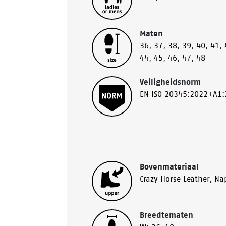
Maten
36
,
37
,
38
,
39
,
40
,
41
,
44
,
45
,
46
,
47
,
48
Veiligheidsnorm
EN ISO 20345:2022+A1
Bovenmateriaal
Crazy Horse Leather
,
Na
Breedtematen