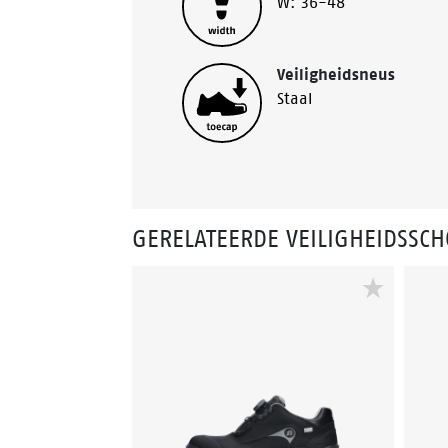
W: 36-48
Veiligheidsneus
Staal
GERELATEERDE VEILIGHEIDSSC