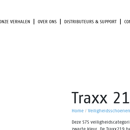
ONZE VERHALEN
OVER ONS
DISTRIBUTEURS & SUPPORT
CO
Traxx 2
Home
/
Veiligheidsschoene
Deze S7S veiligheidscatego
zwarte kleur. De Traxx219 