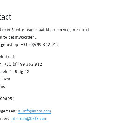
tact
tomer Service team staat klaar om vragen zo snel
jk te beantwoorden.
s gerust op: +31 (0)499 362 912
dustrials
on: +31 (0)499 362 912
plein 1, Bldg 42
C Best
and
7008954
algemeen:
nl.info@bata.com
rders:
nl.order@bata.com