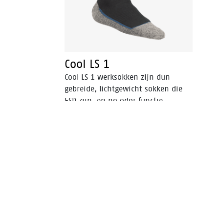
Cool LS 1
Cool LS 1 werksokken zijn dun
gebreide, lichtgewicht sokken die
ESD zijn, en no odor functie
ingebouwd hebben. Ideaal voor
warme omstandigheden, waarbij
voeten koel en droog moeten
blijven, waardoor ook de kans op
blaren vermindert.