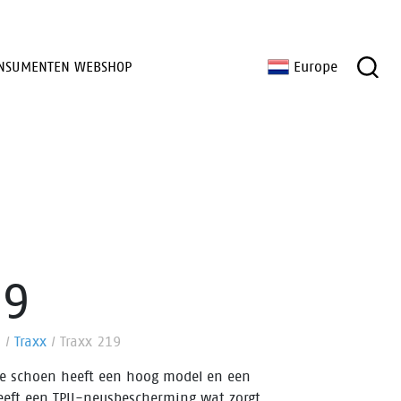
NSUMENTEN WEBSHOP
Europe
19
n
/
Traxx
/
Traxx 219
rie schoen heeft een hoog model en een
heeft een TPU-neusbescherming wat zorgt