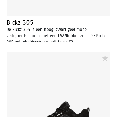
Bickz 305
De Bickz 305 is een hoog, zwart/geel model
veiligheidsschoen met een EVA/Rubber zool. De Bickz
305 veiligheidsschoen valt in de S3
veiligheidscategorie wat betekent dat de
veiligheidsschoen antistatisch is, een composiet neus,
composiet antipenetratie insert heeft. De schacht van
de Bickz 305 is gemaakt van Volnerf leer. Deze
veiligheidsschoen heeft een hitte bestendige loopzool.