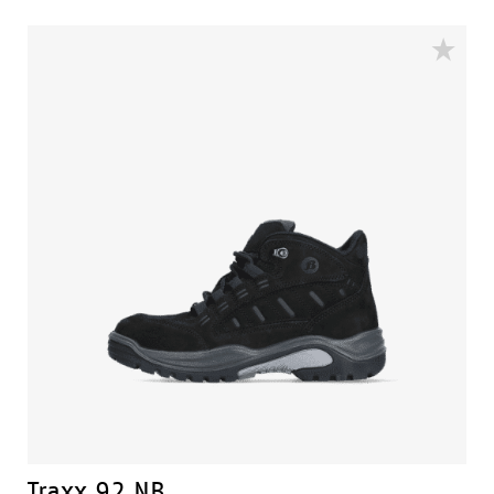
neusbescherming wat zorgt voor extra bescherming
tegen slijtage van het leer op de neus van de schoen.
Traxx 92 NB