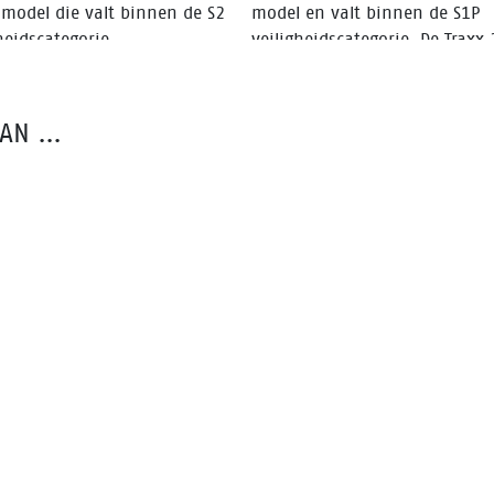
 model die valt binnen de S2
model en valt binnen de S1P
heidscategorie.
veiligheidscategorie. De Traxx 
gemaakt van Nubuck leer en h
een Bata Ventair® voering om
klimaat in de schoen te regele
VAN …