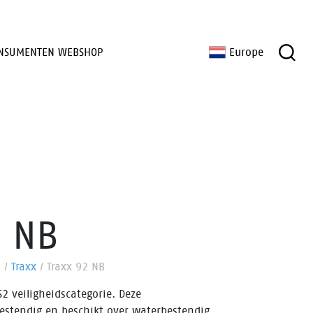
NSUMENTEN WEBSHOP
Europe
2 NB
n
/
Traxx
/
Traxx 92 NB
2 veiligheidscategorie. Deze
bestendig en beschikt over waterbestendig