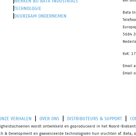
WERKEN BIJ BATA INDUSTRIALS
Bel on
TECHNOLOGIE
Bata In
DUURZAAM ONDERNEMEN
Telefo
Europa
5684 Z
Nederl
KvK: 1
Email 
Email o
ONZE VERHALEN
OVER ONS
DISTRIBUTEURS & SUPPORT
CO
iligheidsschoenen wordt ontwikkeld en geproduceerd in het Noord-Brabants
rch & Development en geavanceerde technologieën hun vruchten af. Bata, o