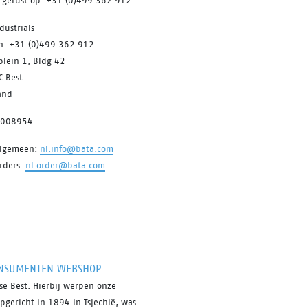
s gerust op: +31 (0)499 362 912
dustrials
on: +31 (0)499 362 912
plein 1, Bldg 42
C Best
and
7008954
algemeen:
nl.info@bata.com
rders:
nl.order@bata.com
NSUMENTEN WEBSHOP
e Best. Hierbij werpen onze
pgericht in 1894 in Tsjechië, was