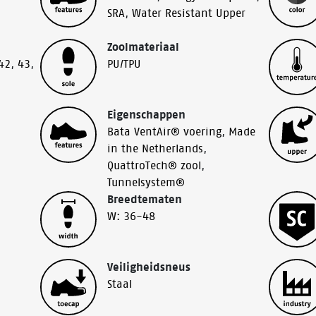
SRA
,
Water Resistant Upper
Zoolmateriaal
42
,
43
,
PU/TPU
Eigenschappen
Bata VentAir® voering
,
Made
in the Netherlands
,
QuattroTech® zool
,
Tunnelsystem®
Breedtematen
W: 36-48
Veiligheidsneus
Staal