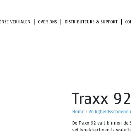
ONZE VERHALEN
OVER ONS
DISTRIBUTEURS & SUPPORT
CO
Traxx 9
Home
/
Veiligheidsschoene
De Traxx 92 valt binnen de S
veiligheidsschoen is water