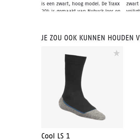
is een zwart, hoog model. De Traxx
zwart
204 is gemaakt van Nubuck leer en
veilig
heeft een stalen middenzool wat de
voet beschermt tegen het
binnendringen van scherpe
JE ZOU OOK KUNNEN HOUDEN 
voorwerpen in de zool. Dit model is
voor mannen en vrouwen.
Cool LS 1