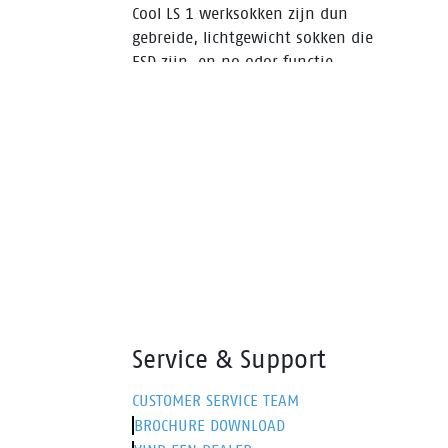
Cool LS 1 werksokken zijn dun
gebreide, lichtgewicht sokken die
ESD zijn, en no odor functie
ingebouwd hebben. Ideaal voor
warme omstandigheden, waarbij
voeten koel en droog moeten
blijven, waardoor ook de kans op
blaren vermindert.
Service & Support
CUSTOMER SERVICE TEAM
BROCHURE DOWNLOAD