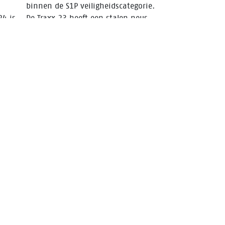
binnen de S1P veiligheidscategorie.
24 is
De Traxx 23 heeft een stalen neus
eeft
die de voet beschermt tegen zwaar
 het
vallende voorwerpen.
n.