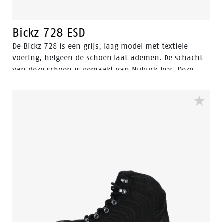
Bickz 728 ESD
De Bickz 728 is een grijs, laag model met textiele
voering, hetgeen de schoen laat ademen. De schacht
van deze schoen is gemaakt van Nubuck leer. Deze
veiligheidsschoen valt in de S3 veiligheidscategorie. De
Bickz 728 heeft een composiete neus en een
composiete middenzool. Deze veiligheidsschoenen zijn
volledig metaal vrij.