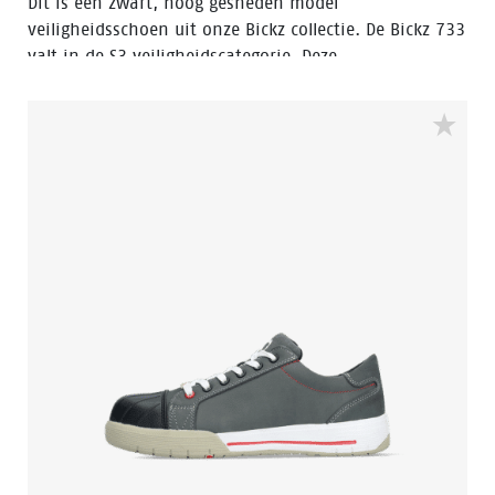
Dit is een zwart, hoog gesneden model
veiligheidsschoen uit onze Bickz collectie. De Bickz 733
valt in de S3 veiligheidscategorie. Deze
veiligheidsschoen heeft een composiet neus en een
composiet middenzool. Dit beschermt de voet tegen
penetratie van scherpe voorwerpen. De textiele
voering zorgt ervoor dat de veiligheidsschoen kan
ademen. De rubberen loopzool van de Bickz 733 heeft
een antislip profiel.