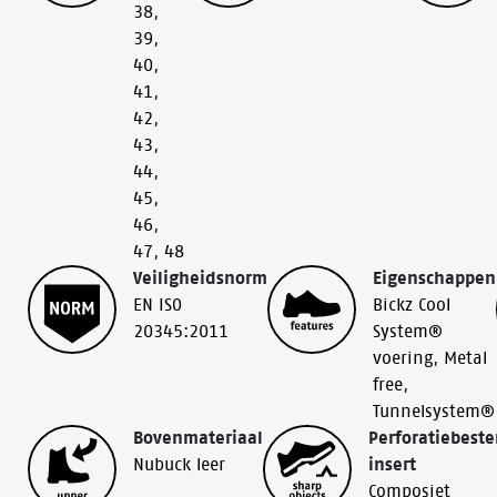
38
,
39
,
40
,
41
,
42
,
43
,
44
,
45
,
46
,
47
,
48
Veiligheidsnorm
Eigenschappen
EN ISO
Bickz Cool
20345:2011
System®
voering
,
Metal
free
,
Tunnelsystem®
Bovenmateriaal
Perforatiebest
Nubuck leer
insert
Composiet