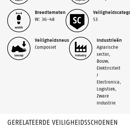
Breedtematen
Veiligheidscateg
W: 36-48
S3
Veiligheidsneus
Industrieën
Composiet
Agrarische
sector
,
Bouw
,
Elektriciteit
/
Electronica
,
Logistiek
,
Zware
industrie
GERELATEERDE VEILIGHEIDSSCHOENEN