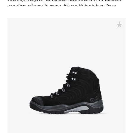
van deze schoen is gemaakt van Nubuck leer. Deze
veiligheidsschoen valt in de S3 veiligheidscategorie. De
Bickz 728 heeft een composiete neus en een
composiete middenzool. Deze veiligheidsschoenen zijn
volledig metaal vrij.