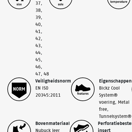
37
,
38
,
39
,
40
,
41
,
42
,
43
,
44
,
45
,
46
,
47
,
48
Veiligheidsnorm
Eigenschappen
EN ISO
Bickz Cool
20345:2011
System®
voering
,
Metal
free
,
Tunnelsystem®
Bovenmateriaal
Perforatiebest
Nubuck leer
insert