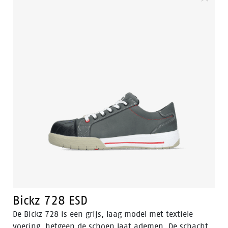
van textiel wat de schoen laat ademen. De loopzool
van deze veiligheidsschoen is hittebestendig en
gemaakt van rubber met antislip technologie.
Bickz 728 ESD
De Bickz 728 is een grijs, laag model met textiele
voering, hetgeen de schoen laat ademen. De schacht