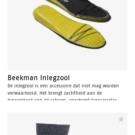
Beekman Inlegzool
De inlegzool is een accessoire dat niet mag worden
verwaarloosd. Het brengt zachtheid aan de
binnenkant van de schoen, voorkomt transpiratie,
hervormt de voetboog en biedt een uniek loopcomfort
door schokken op te vangen. Bovendien verlengt het
de levensduur van sneakers.