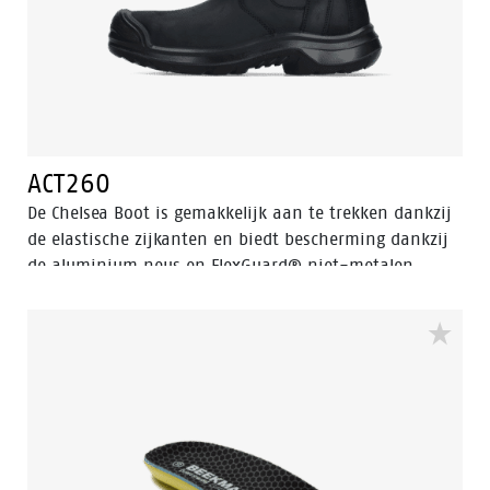
ACT260
De Chelsea Boot is gemakkelijk aan te trekken dankzij
de elastische zijkanten en biedt bescherming dankzij
de aluminium neus en FlexGuard® niet-metalen
perforatiebestendige insert. Walkline® 3.0-
technologie en ondersteunende systemen zorgen voor
comfort, waardoor deze schoen perfect is voor werk en
vrije tijd.