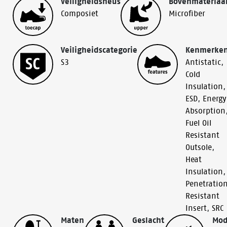
Veiligheidsneus
Bovenmateriaa
Composiet
Microfiber
Veiligheidscategorie
Kenmerke
S3
Antistatic
,
Cold
Insulation
,
ESD
,
Energy
Absorption
Fuel Oil
Resistant
Outsole
,
Heat
Insulation
,
Penetratio
Resistant
Insert
,
SRC
Maten
Geslacht
Mod