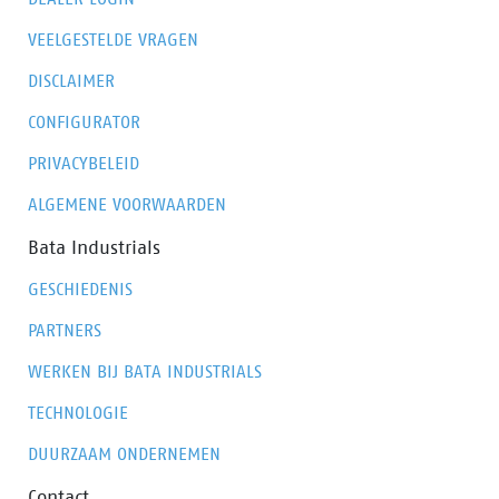
voetcondities gedurende de werkdag. Alle comfort en
veiligheid, geen gedoe.
VEELGESTELDE VRAGEN
DISCLAIMER
CONFIGURATOR
PRIVACYBELEID
ALGEMENE VOORWAARDEN
Bata Industrials
GESCHIEDENIS
PARTNERS
WERKEN BIJ BATA INDUSTRIALS
TECHNOLOGIE
DUURZAAM ONDERNEMEN
Contact