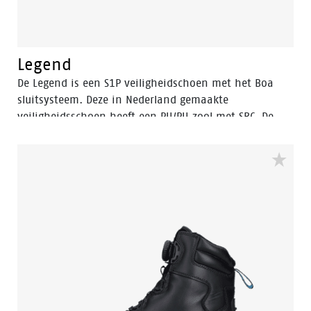
Legend
De Legend is een S1P veiligheidschoen met het Boa
sluitsysteem. Deze in Nederland gemaakte
veiligheidsschoen heeft een PU/PU zool met SRC. De
Legend is volledig metaal vrij. Deze werkschoenen
beschikken over de Flex Grip welke een adaptieve
werking heeft met de ondergrond. Oder control zorgt
voor een anti bacteriële werking welke ongewenste
luchtjes in de schoen voorkomt.