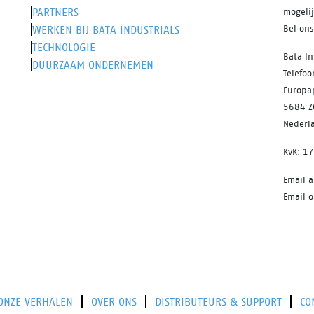
PARTNERS
mogeli
WERKEN BIJ BATA INDUSTRIALS
Bel on
TECHNOLOGIE
Bata In
DUURZAAM ONDERNEMEN
Telefo
Europa
5684 Z
Nederl
KvK: 1
Email 
Email o
ONZE VERHALEN
OVER ONS
DISTRIBUTEURS & SUPPORT
CO