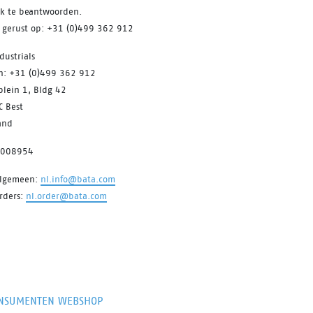
jk te beantwoorden.
s gerust op: +31 (0)499 362 912
dustrials
on: +31 (0)499 362 912
plein 1, Bldg 42
C Best
and
7008954
algemeen:
nl.info@bata.com
rders:
nl.order@bata.com
NSUMENTEN WEBSHOP