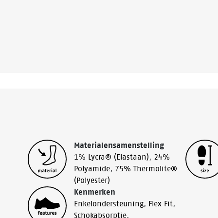
Materialensamenstelling
1% Lycra® (Elastaan)
,
24%
Polyamide
,
75% Thermolite®
(Polyester)
Kenmerken
Enkelondersteuning
,
Flex Fit
,
Schokabsorptie
,