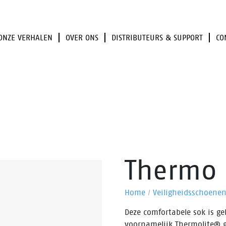
ONZE VERHALEN
OVER ONS
DISTRIBUTEURS & SUPPORT
CO
Thermo 
Home
/
Veiligheidsschoene
Deze comfortabele sok is g
voornamelijk Thermolite® 