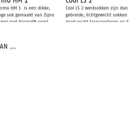
rmo HM 1
Cool LS 2
ermo HM 1 is een dikke,
Cool LS 2 werksokken zijn dun
oge sok gemaakt van Zipro
gebreide, lichtgewicht sokken 
rwol met Kermel® vezel.
goed vocht transporteren en E
erend en speciaal ontwikkeld
zijn. Ideaal voor warme
e brandweer en lassers. Veilig
omstandigheden, waarbij voe
mfortabel. Voldoet aan de
koel en droog moeten blijven,
VAN …
gheidsnorm EN 531.
waardoor ook de kans op blar
vermindert.