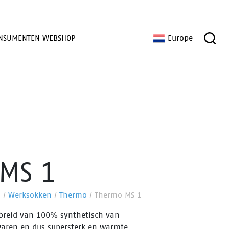
NSUMENTEN WEBSHOP
Europe
MS 1
n
/
Werksokken
/
Thermo
/
Thermo MS 1
ebreid van 100% synthetisch van
garen en dus supersterk en warmte