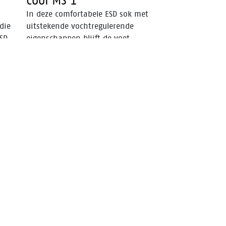
Cool MS 1
In deze comfortabele ESD sok met
die
uitstekende vochtregulerende
SD
eigenschappen blijft de voet
aangenaam droog. De zool zorgt
ten
voor extra schok absorptie.
Kwalitatief één van de beste en
en
sterkste sokken uit de collectie.