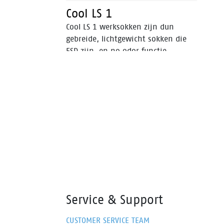
Cool LS 1
Cool LS 1 werksokken zijn dun
gebreide, lichtgewicht sokken die
ESD zijn, en no odor functie
ingebouwd hebben. Ideaal voor
warme omstandigheden, waarbij
voeten koel en droog moeten
blijven, waardoor ook de kans op
blaren vermindert.
Service & Support
CUSTOMER SERVICE TEAM