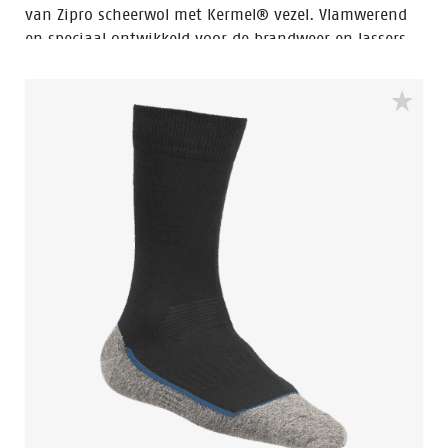
van Zipro scheerwol met Kermel® vezel. Vlamwerend
en speciaal ontwikkeld voor de brandweer en lassers.
Veilig én comfortabel. Voldoet aan de veiligheidsnorm
EN 531.