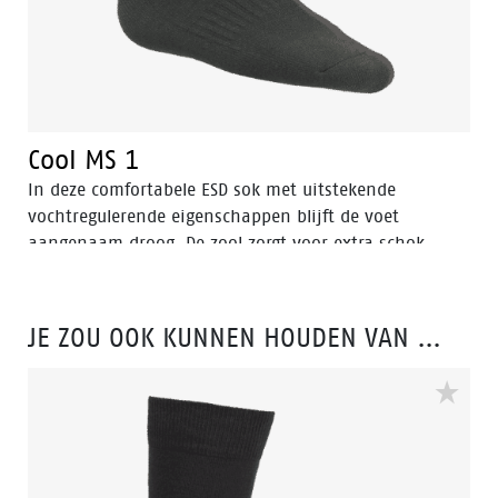
Cool MS 1
In deze comfortabele ESD sok met uitstekende
vochtregulerende eigenschappen blijft de voet
aangenaam droog. De zool zorgt voor extra schok
absorptie. Kwalitatief één van de beste en sterkste
sokken uit de collectie.
JE ZOU OOK KUNNEN HOUDEN VAN …