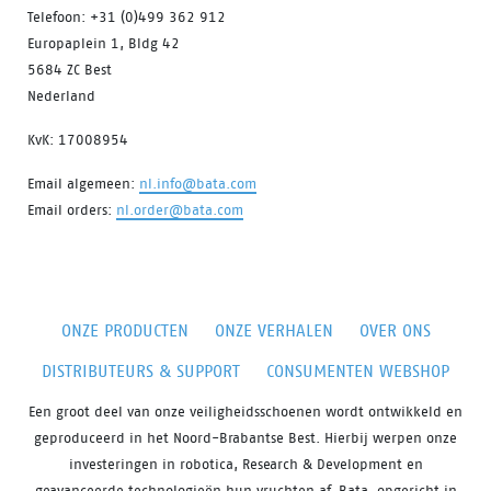
Telefoon: +31 (0)499 362 912
Europaplein 1, Bldg 42
5684 ZC Best
Nederland
KvK: 17008954
Email algemeen:
nl.info@bata.com
Email orders:
nl.order@bata.com
ONZE PRODUCTEN
ONZE VERHALEN
OVER ONS
DISTRIBUTEURS & SUPPORT
CONSUMENTEN WEBSHOP
Een groot deel van onze veiligheidsschoenen wordt ontwikkeld en
geproduceerd in het Noord-Brabantse Best. Hierbij werpen onze
investeringen in robotica, Research & Development en
geavanceerde technologieën hun vruchten af. Bata, opgericht in