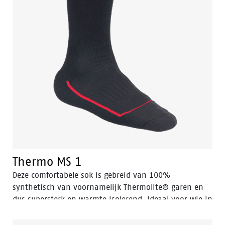
Thermo MS 1
Deze comfortabele sok is gebreid van 100%
synthetisch van voornamelijk Thermolite® garen en
dus supersterk en warmte isolerend. Ideaal voor wie in
koude omstandigheden en in de bouw moet werken.
Dankzij de uitstekende vochtregulering en