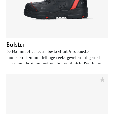
Bolster
De Mammoet collectie bestaat uit 4 robuuste
modellen. Een middelhoge reeks geveterd of geritst
genaamd de Mammoet Anchor en Which. Een hoog
gesneden model, de Mammoet Bolster, ook
verkrijgbaar met veter of rits. En last but not least de
Mammoet Barge laars. De collectie wordt aangevuld
met hoogwaardige Mammoet-sokken. Het nieuwste
assortiment veiligheidsschoenen van Mammoet is
getest door mammoet's eigen professionals en
goedgekeurd met betrekking tot kwaliteit, comfort,
veiligheid en functionaliteit. De complete