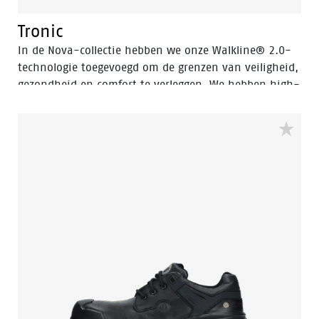
Tronic
In de Nova-collectie hebben we onze Walkline® 2.0-
technologie toegevoegd om de grenzen van veiligheid,
gezondheid en comfort te verleggen. We hebben high-
tech microfiber materialen en ademende stoffen
gecombineerd met een flexibele, TPU Quattrotech® en
Walkline® 2.0-zool om een schoen te creëren die is
ontworpen voor veiligheid en er tegelijk ultra-stylish
uitziet. Door de lichte, ademende materialen is de
Nova-collectie zeer prettig te dragen. Daardoor blijf je
je de hele dag op en top energiek voelen, waar je ook
aan het werk bent.