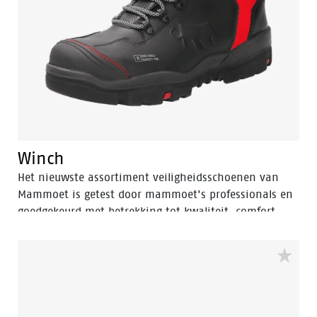
Winch
Het nieuwste assortiment veiligheidsschoenen van
Mammoet is getest door mammoet's professionals en
goedgekeurd met betrekking tot kwaliteit, comfort,
veiligheid en functionaliteit. De complete
schoenencollectie is ontworpen om te voldoen aan de
hoogste verwachtingen van professionals die werken
in de meest uitdagende omgevingen en onder de
meest extreme omstandigheden zoals de (zware)
industrie, stroomopwekking, petrochemische en