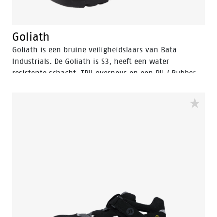
Goliath
Goliath is een bruine veiligheidslaars van Bata
Industrials. De Goliath is S3, heeft een water
resistente schacht, TPU overneus en een PU / Rubber
zool. Ideaal voor ruige werkomstandigheden.