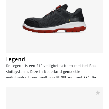
Legend
De Legend is een S1P veiligheidschoen met het Boa
sluitsysteem. Deze in Nederland gemaakte
veiligheidsschoen heeft een PU/PU zool met SRC. De
Legend is volledig metaal vrij. Deze werkschoenen
beschikken over de Flex Grip welke een adaptieve
werking heeft met de ondergrond. Oder control zorgt
voor een anti bacteriële werking welke ongewenste
luchtjes in de schoen voorkomt.