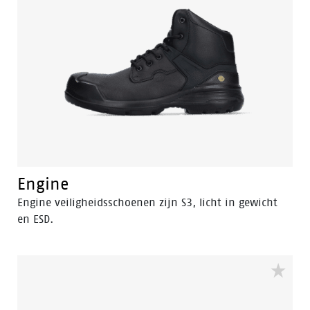
schoenencollectie is ontworpen om te voldoen aan de
hoogste verwachtingen van professionals die werken
in de meest uitdagende omgevingen en onder de
meest extreme omstandigheden zoals de (zware)
industrie, stroomopwekking, petrochemische en
offshore-locaties.
Engine
Engine veiligheidsschoenen zijn S3, licht in gewicht
en ESD.