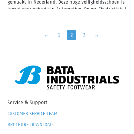
gemaakt in Nederland. Deze hoge veiligheidsschoen is
ideaal voor gebruik in Automotive, Bouw, Elektriciteit /
Electronica, Lichte industrie en Logistiek. Sync
heeft Bata Cool Comfort® voering en een
SRC PU/TPU zool.
←
1
2
3
→
Service & Support
CUSTOMER SERVICE TEAM
BROCHURE DOWNLOAD