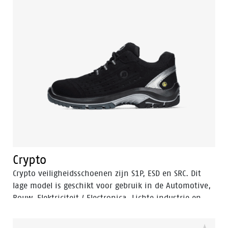
offshore-locaties. Voor de nieuwe schoenencollectie
wilde Mammoet samenwerken met Bata Industrials,
omdat beide bedrijven een duidelijk
gemeenschappelijk doel hebben: professionals de
beste veiligheid bieden die er is. Beide bedrijven
hebben een lange geschiedenis als wereldleider in hun
vakgebied, beide hoofdkantoren bevinden zich in
Nederland en beide profiteren maximaal van de
wereldwijde voetafdruk. Des te meer reden om de
krachten te bundelen.
Crypto
Crypto veiligheidsschoenen zijn S1P, ESD en SRC. Dit
lage model is geschikt voor gebruik in de Automotive,
Bouw, Elektriciteit / Electronica, Lichte industrie en
Logistiek.