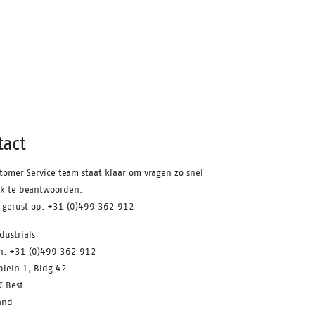
tact
tomer Service team staat klaar om vragen zo snel
jk te beantwoorden.
s gerust op: +31 (0)499 362 912
dustrials
on: +31 (0)499 362 912
plein 1, Bldg 42
C Best
and