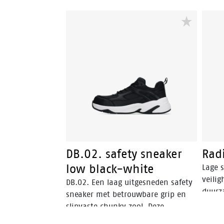
DB.02. safety sneaker
Rad
low black-white
Lage s
veili
DB.02. Een laag uitgesneden safety
duurza
sneaker met betrouwbare grip en
antib
slipvaste chunky zool. Deze
tusse
werksneaker is lichtgewicht en