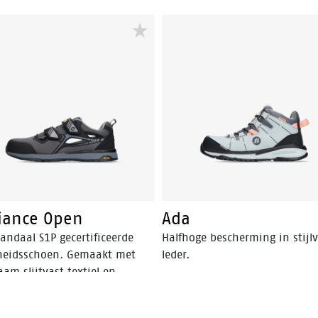
iance Open
Ada
andaal S1P gecertificeerde
Halfhoge bescherming in stijlv
gheidsschoen. Gemaakt met
leder.
am slijtvast textiel en
acteriële mesh voering. EVA
nzool, Vibram rubberen