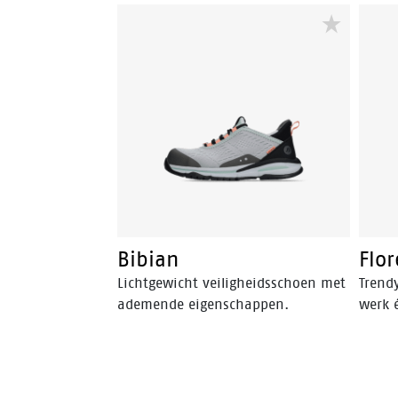
buiten
biedt optimale ondersteuning,
veiligheid en comfort voor een
perfecte balans. DB.02. safety
sneakers zijn verkrijgbaar voor
mannen en vrouwen in de maten
35 tot en met 48. De DB.02. heeft
het CE-keurmerk en ISO 20345:
2022 S1PS SR.
Bibian
Flo
Lichtgewicht veiligheidsschoen met
Trend
ademende eigenschappen.
werk 