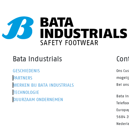
Bata Industrials
Con
GESCHIEDENIS
Ons Cus
PARTNERS
mogeli
WERKEN BIJ BATA INDUSTRIALS
Bel on
TECHNOLOGIE
Bata In
DUURZAAM ONDERNEMEN
Telefo
Europa
5684 Z
Nederl