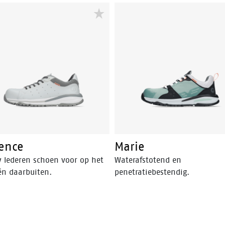
zool en klittenbandsluiting.
rence
Marie
y lederen schoen voor op het
Waterafstotend en
én daarbuiten.
penetratiebestendig.