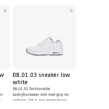
ow
DB.01.03 sneaker low
white
DB.01.02 fashionable
en
bedrijfssneaker met veel grip en
n
antislip. Dit is een werkschoen
mate
zonder veiligheidsneus, uitermate