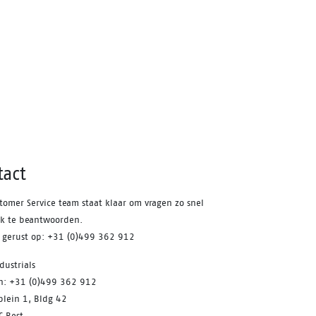
tact
tomer Service team staat klaar om vragen zo snel
jk te beantwoorden.
s gerust op: +31 (0)499 362 912
dustrials
on: +31 (0)499 362 912
plein 1, Bldg 42
C Best