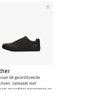
geschikt voor werknemers in
ziekenhuizen, horeca, en de
schoonmaak- en kappersbran
ther
sual OB gecertificeerde
choen. Gemaakt met
aam microfiber bovenwerk en
aste rubberen zool.