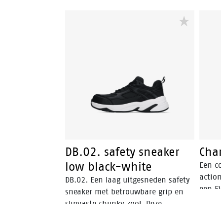
DB.02. safety sneaker
Cha
low black-white
Een c
action
DB.02. Een laag uitgesneden safety
een E
sneaker met betrouwbare grip en
antis
slipvaste chunky zool. Deze
sporti
werksneaker is lichtgewicht en