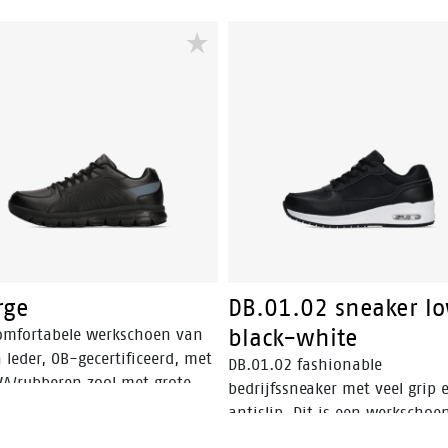
rge
DB.01.02 sneaker l
black-white
omfortabele werkschoen van
 leder, OB-gecertificeerd, met
DB.01.02 fashionable
VA/rubberen zool met grote
bedrijfssneaker met veel grip 
lip eigenschappen en een
antislip. Dit is een werkschoe
eve look.
zonder veiligheidsneus, uiter