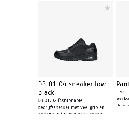
biedt optimale ondersteuning,
veiligheid en comfort voor een
perfecte balans. DB.02. safety
sneakers zijn verkrijgbaar voor
mannen en vrouwen in de maten
35 tot en met 48. De DB.02. heeft
het CE-keurmerk en ISO 20345:
2022 S1PS SR.
DB.01.04 sneaker low
Pan
black
Een ca
werks
DB.01.02 fashionable
duurz
bedrijfssneaker met veel grip en
slip v
antislip. Dit is een werkschoen
zonder veiligheidsneus, uitermate
geschikt voor werknemers in