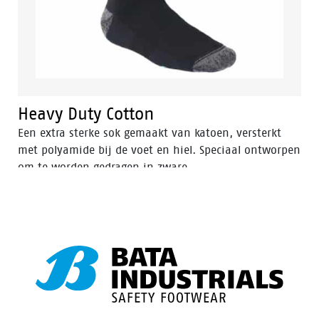
Heavy Duty Cotton
Een extra sterke sok gemaakt van katoen, versterkt
met polyamide bij de voet en hiel. Speciaal ontworpen
om te worden gedragen in zware
werkomstandigheden zoals bijvoorbeeld de STUR
veiligheidsschoenen en -laarzen. De voeten blijven
aangenaam comfortabel dankzij de bijzonder goede
vochtregulerende eigenschappen en de extra zachte en
gewatteerde badstof in de zool en aan het been.