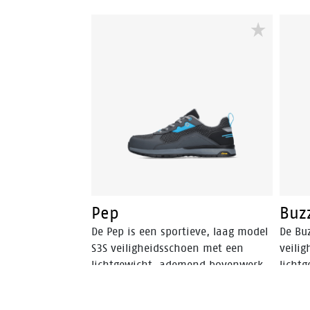
Pep
Buz
De Pep is een sportieve, laag model
De Buz
S3S veiligheidsschoen met een
veili
lichtgewicht, ademend bovenwerk.
licht
De robuuste Vibram® loopzool is
De ro
SR-gecertificeerd en biedt optimale
SR-gec