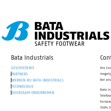
De EVA tussenzool is voorzien
slijtbestendig textiel. De robu
ata's 3B-Motion technologie
Vibram® loopzool is SR-
en aanzienlijke energieboost
gecertificeerd en biedt optima
bij elke stap. Dit voorkomt
grip. Met het Boa® Fit System
eidheid en zorgt voor meer
je snel een nauwkeurige pasv
rt gedurende de werkdag.
De EVA tussenzool is voorzien
is een halfhoog model dat
Bata's 3B-Motion technologie
 bescherming biedt tegen
een aanzienlijke energieboost 
 van opzij. Het is verkrijgbaar
bij elke stap. Dit voorkomt
ten 35 tot en met 47, in een
vermoeidheid en zorgt voor m
Bata Industrials
Con
aard breedtemaat (W). Voor
comfort gedurende de werkda
ge versie van dit model, zie
Dyna is beschikbaar in maten
GESCHIEDENIS
Ons Cus
diance Pep.
tot en met 47, in een standaa
PARTNERS
mogeli
breedtemaat (W).
WERKEN BIJ BATA INDUSTRIALS
Bel on
TECHNOLOGIE
Bata In
DUURZAAM ONDERNEMEN
Telefo
Europa
5684 Z