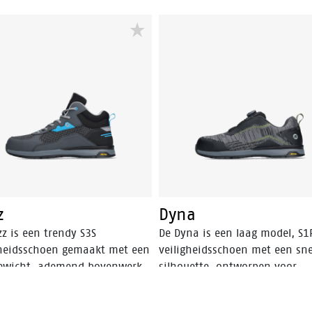
z
Dyna
z is een trendy S3S
De Dyna is een laag model, S1
gheidsschoen gemaakt met een
veiligheidsschoen met een sn
gewicht, ademend bovenwerk.
silhouette, ontworpen voor
buuste Vibram® loopzool is
veiligheid en optimaal comfor
ertificeerd en biedt optimale
bovenwerk is gemaakt van