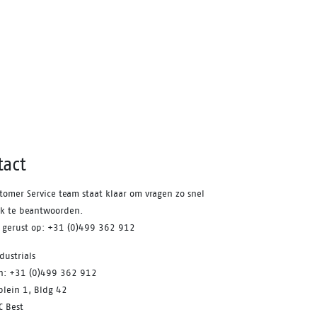
uste
le
 vind
orm.
 van
 dat
geeft
eer
tact
g.
 35
tomer Service team staat klaar om vragen zo snel
rd
jk te beantwoorden.
s gerust op: +31 (0)499 362 912
dustrials
on: +31 (0)499 362 912
plein 1, Bldg 42
C Best