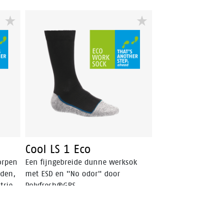
Cool LS 1 Eco
orpen
Een fijngebreide dunne werksok
den,
met ESD en "No odor" door
trie,
Polyfresh®GRS.
l. De