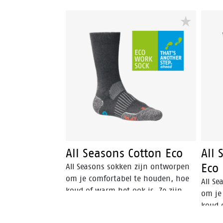
All Seasons Cotton Eco
All
Eco
All Seasons sokken zijn ontworpen
om je comfortabel te houden, hoe
All S
koud of warm het ook is. Ze zijn
om je
voorzien van een asymmetrische
koud 
zool, die zorgt voor een betere
uit Me