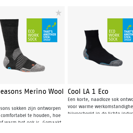
 Seasons Merino Wool
Cool LA 1 Eco
Een korte, naadloze sok ontw
voor warme werkomstandighe
easons sokken zijn ontworpen
bijvoorbeeld in de lichte indus
 comfortabel te houden, hoe
logistiek of buiten. De voeten
of warm het ook is. Gemaakt
blijven aangenaam comfortabe
rino wol, een zeer fijne wol