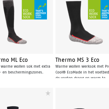
rmo ML Eco
Thermo MS 3 Eco
 warme wollen sok met extra
Warme wollen werksok met Pr
- en beschermingszones.
Cool® EcoMade in het voetbe
de voeten droog en warm te
houden.