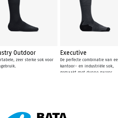
ustry Outdoor
Executive
tabele, zeer sterke sok voor
De perfecte combinatie van e
ngebruik.
kantoor- en industriële sok,
gemaakt met dunne garens,
gedeeltelijk gerecycled.