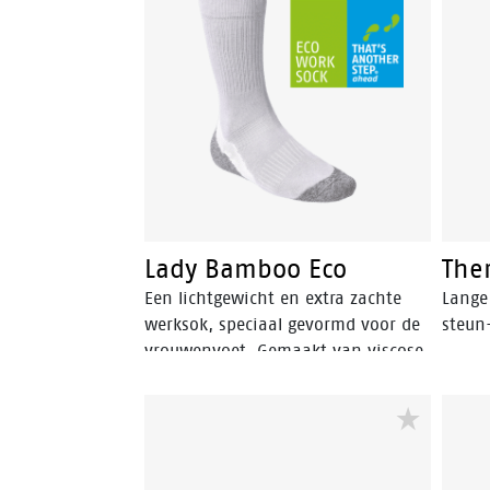
lichte versie van onze Bata Cool MS
1 ECO sok.
Lady Bamboo Eco
The
Een lichtgewicht en extra zachte
Lange
werksok, speciaal gevormd voor de
steun
vrouwenvoet. Gemaakt van viscose
van bamboe en wol voor zachtheid
en vochtregulatie plus polyamide
voor sterkte van de sok. Door de
combinatie van uitstekende
vochtregulerende eigenschappen en