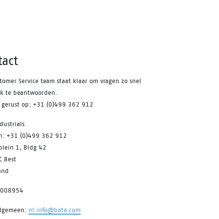
tact
tomer Service team staat klaar om vragen zo snel
jk te beantwoorden.
s gerust op: +31 (0)499 362 912
dustrials
on: +31 (0)499 362 912
plein 1, Bldg 42
C Best
and
7008954
algemeen:
nl.info@bata.com