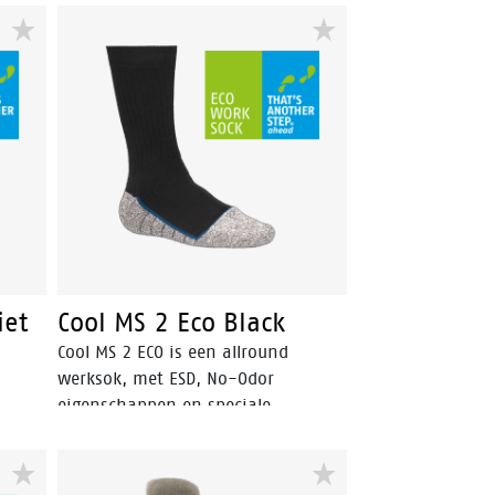
iet
Cool MS 2 Eco Black
Cool MS 2 ECO is een allround
werksok, met ESD, No-Odor
eigenschappen en speciale
al
ventilatiekanalen voor optimaal
koele en frisse voeten.