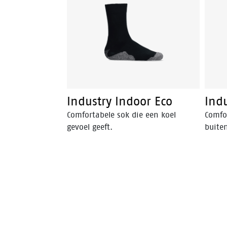
Polyfresh® gerecyclede
polyestervezels blijven de voeten
aangenaam droog en fris. Door de
Ultrafresh® behandeling krijgen
onaangename geurtjes geen kans.
Industry Indoor Eco
Ind
Comfortabele sok die een koel
Comfor
gevoel geeft.
buite