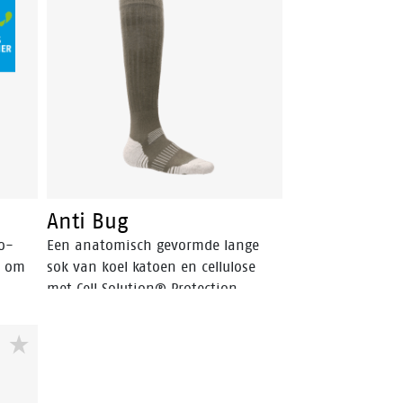
Anti Bug
o-
Een anatomisch gevormde lange
d om
sok van koel katoen en cellulose
met Cell Solution® Protection
vezels. De sok beschermt de voeten
en onderbenen tegen vervelende
teken- en muggenbeten en nog
belangrijker tegen infectieziekten
die deze beten kunnen