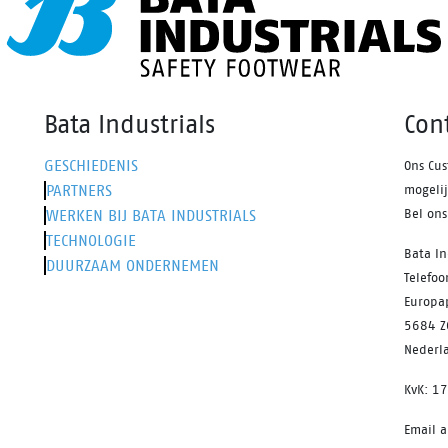
Bata Industrials
Con
GESCHIEDENIS
Ons Cus
PARTNERS
mogeli
WERKEN BIJ BATA INDUSTRIALS
Bel on
TECHNOLOGIE
Bata In
DUURZAAM ONDERNEMEN
Telefo
Europa
5684 Z
Nederl
KvK: 1
Email 