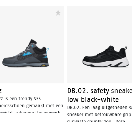
z
DB.02. safety sneak
low black-white
z is een trendy S3S
gheidsschoen gemaakt met een
DB.02. Een laag uitgesneden s
gewicht, ademend bovenwerk.
sneaker met betrouwbare grip
buuste Vibram® loopzool is
slipvaste chunky zool. Deze
ertificeerd en biedt optimale
werksneaker is lichtgewicht e