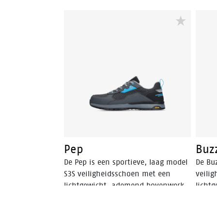
Pep
Buz
De Pep is een sportieve, laag model
De Buz
S3S veiligheidsschoen met een
veili
lichtgewicht, ademend bovenwerk.
licht
De robuuste Vibram® loopzool is
De ro
SR-gecertificeerd en biedt optimale
SR-gec