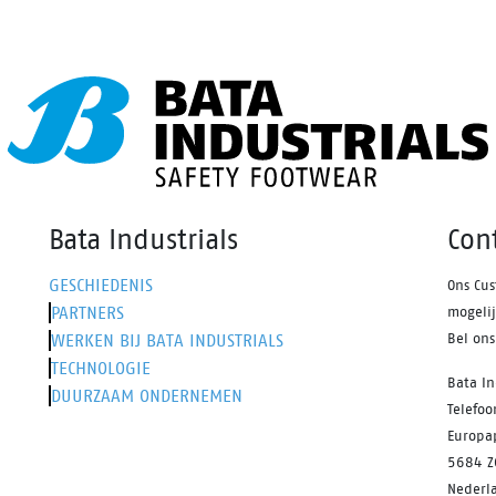
ij het waterresistente Action
k leder bovenwerk en het
 waterdicht membraan.
Bata Industrials
Con
GESCHIEDENIS
Ons Cus
PARTNERS
mogeli
WERKEN BIJ BATA INDUSTRIALS
Bel on
TECHNOLOGIE
Bata In
DUURZAAM ONDERNEMEN
Telefo
Europa
5684 Z
Nederl