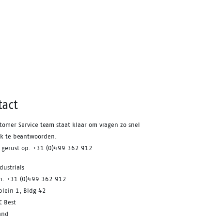
het gemak waarmee je de pasvorm
kunt aanpassen aan veranderende
omstandigheden en voetcondities
gedurende de werkdag. Alle comfort
en veiligheid, geen gedoe.
tact
tomer Service team staat klaar om vragen zo snel
jk te beantwoorden.
s gerust op: +31 (0)499 362 912
dustrials
on: +31 (0)499 362 912
plein 1, Bldg 42
C Best
and