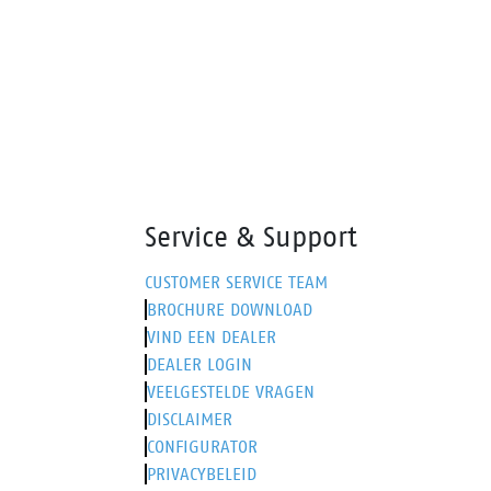
Nubuck leder bovenwerk en het
dankz
HDry® waterdicht membraan.
Nubuc
HDry®
Service & Support
CUSTOMER SERVICE TEAM
BROCHURE DOWNLOAD
VIND EEN DEALER
DEALER LOGIN
VEELGESTELDE VRAGEN
DISCLAIMER
CONFIGURATOR
PRIVACYBELEID