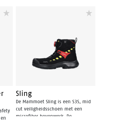
er
Sling
De Mammoet Sling is een S3S, mid
cut veiligheidsschoen met een
afety
microfiber bovenwerk. De
 en
tussenzool en buitenzool zijn beide
van PU, een materiaal dat een hoge
n