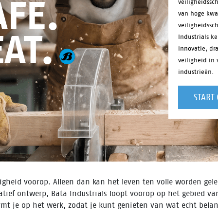
FE.
veiligheidss
van hoge kwal
veiligheidssc
EAT.
Industrials k
innovatie, dr
veiligheid in 
industrieën.
START
ligheid voorop. Alleen dan kan het leven ten volle worden gel
atief ontwerp, Bata Industrials loopt voorop op het gebied va
mt je op het werk, zodat je kunt genieten van wat echt belang