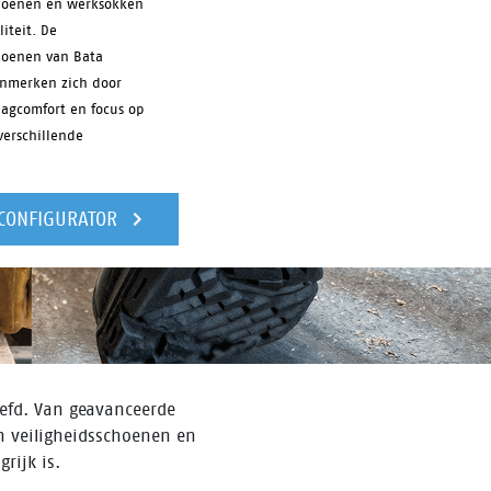
choenen en werksokken
iteit. De
hoenen van Bata
enmerken zich door
aagcomfort en focus op
verschillende
 CONFIGURATOR
eefd. Van geavanceerde
n veiligheidsschoenen en
rijk is.