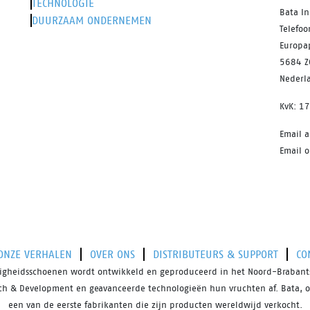
TECHNOLOGIE
Bata In
DUURZAAM ONDERNEMEN
Telefo
Europa
5684 Z
Nederl
KvK: 1
Email 
Email o
ONZE VERHALEN
OVER ONS
DISTRIBUTEURS & SUPPORT
CO
iligheidsschoenen wordt ontwikkeld en geproduceerd in het Noord-Brabants
rch & Development en geavanceerde technologieën hun vruchten af. Bata, o
een van de eerste fabrikanten die zijn producten wereldwijd verkocht.