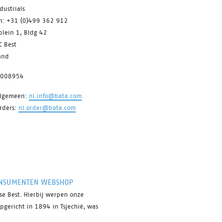
dustrials
on: +31 (0)499 362 912
plein 1, Bldg 42
C Best
and
7008954
algemeen:
nl.info@bata.com
rders:
nl.order@bata.com
NSUMENTEN WEBSHOP
e Best. Hierbij werpen onze
pgericht in 1894 in Tsjechië, was